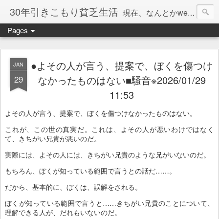
30年引きこもり貧乏生活
現在、なんとかweb系の仕事で食べています。このブログで扱う問題は「この世とはなにか」「人生とはなにか」「人間とはなにか」「強迫神経症の原因と解決法」「うつ病の原因と寄り添う方法」「家族の問題」などについてです。
Pages
●よその人が言う、提案で、ぼくを傷つけ
JAN
29
なかったものはない■騒音※2026/01/29
11:53
よその人が言う、提案で、ぼくを傷つけなかったものはない。
これが、この世の真実だ。これは、よその人が悪いわけではなく
て、きちがい兄貴が悪いのだ。
実際には、よその人には、きちがい兄貴のような兄がいないのだ。
もちろん、ぼくが知っている範囲で言うとの話だ……。
だから、基本的に、ぼくは、誤解をされる。
ぼくが知っている範囲で言うと……きちがい兄貴のことについて、
理解できる人が、だれもいないのだ。