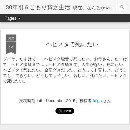
30年引きこもり貧乏生活
現在、なんとかweb系の仕事で食べています。このブログで扱う問題は「この世とはなにか」「人生とはなにか」「人間とはなにか」「強迫神経症の原因と解決法」「うつ病の原因と寄り添う方法」「家族の問題」などについてです。
Pages
DEC
ヘビメタで死にたい
14
ダイヤ、たすけて……ヘビメタ騒音で死にたい。お母さん、たすけ
て、ヘビメタ騒音で……ヘビメタ騒音で、人生がない。死にたい。
ヘビメタで死にたい。全部ダメだった。どうしても苦しい。どうし
ても、できない。どうしても苦しい。苦しい。死にたい。ヘビメタ
で死にたい。
投稿時刻
14th December 2015
、投稿者
taiga
さん