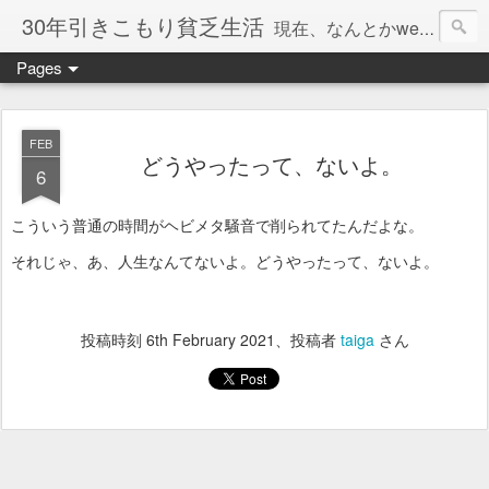
30年引きこもり貧乏生活
現在、なんとかweb系の仕事で食べています。このブログで扱う問題は「この世とはなにか」「人生とはなにか」「人間とはなにか」「強迫神経症の原因と解決法」「うつ病の原因と寄り添う方法」「家族の問題」などについてです。
Pages
FEB
どうやったって、ないよ。
6
こういう普通の時間がヘビメタ騒音で削られてたんだよな。
それじゃ、あ、人生なんてないよ。どうやったって、ないよ。
投稿時刻
6th February 2021
、投稿者
taiga
さん