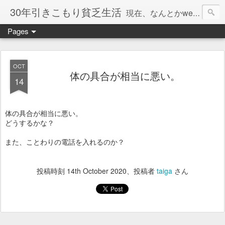
30年引きこもり貧乏生活
現在、なんとかweb系の仕事で食べています。このブログで扱う問題は「この世とはなにか」「人生とはなにか」「人間とはなにか」「強迫神経症の原因と解決法」「うつ病の原因と寄り添う方法」「家族の問題」などについてです。
Pages
OCT
体の具合が相当に悪い。
14
体の具合が相当に悪い。
どうするかな？
また、ことわりの電話を入れるのか？
投稿時刻
14th October 2020
、投稿者
taiga
さん