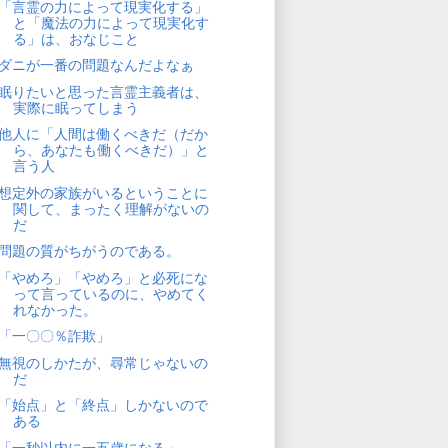
「言霊の力によって現実化する」
と「魔法の力によって現実化す
る」は、おなじこと
ダニが一番の問題なんだよなぁ
眠りたいと思った言霊主義者は、
実際に眠ってしまう
他人に「人間は働くべきだ（だか
ら、あなたも働くべきだ）」と
言う人
想定外の家族がいるということに
関して、まったく理解がないの
だ
問題の質がちがうのである。
「やめろ」「やめろ」と必死にな
って言っているのに、やめてく
れなかった。
「一〇〇％詐欺」
無視のしかたが、尋常じゃないの
だ
「始点」と「終点」しかないので
ある
「一秒以内に一五歳になる」