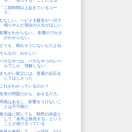
「二四時間以上起きているコー
ス」
むなしい。ヘビメタ騒音が一日で
鳴りやんだ場合の人生がほしい
影響がわからない。 影響のでかさ
がわからない。
どうも、眠れそうにないんだよね
そんなの、おかしい
バカなやつは、バカなやつのレベ
ルでしか、理解しない。
きちがい親父には、普通の反応を
してほしかった
これがわかっているのか？
名誉の問題だから、あせるだろ。
関係はあるし、影響をうけないこ
とは不可能だ
努力論に関しても、暗黙の前提と
して『条件は無視する』という
ことが成り立っている
条件を無視して、「一項目」だけ