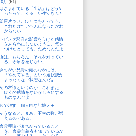
▼
6月
(51)
はさまれている「生活」はどうや
ったって、くるしい生活なんだ
部屋片づけ、ひとつをとっても、
どれだけたいへんになったかわ
からない
ヘビメタ騒音の影響をうけた感情
をあらわにしないように、気を
つけたとしても、だめなんだよ
脳は、もちろん、それを知ってい
る。矛盾を感じない。
きちがい兄貴の頭のなかには、
「やめてやる」という選択肢が
まったくない状態なんだよ
その常識というのが、これまた、
ぼくの感情をないがしろにする
ものなんだよ
後で消す、個人的な記憶メモ
そうなると、まあ、不幸の数が増
えるのである。
言霊理論がまちがっていること
を、言霊主義者も知っているか
ら、「努力する」ことになる