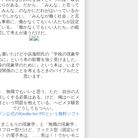
むりがある。だから、「みんな」と言って
「みんな」のなかにだれがはいっているか
いでしかない。「みんなが働く社会」と言
も事前に、働かなくてもいい人たちが設定
ている。「働かなくてもいい人たち」の範
関して考えが違うだけだ。
も書いたけど小浜逸郎氏の『学校の現象学
めに』という本の影響を強く受けました。
校の現象学のために』という本は、いまで
校関係のことを考えるときのバイブルだと
思います。
ト、無職でもいいと思う。ただ、自分の人
楽しくする必要はある。けど、俺はヘビメ
音という問題を抱えている。ヘビメタ騒音
でどうしてもつらい。
ン公式のKindle-for-PCという無料ソフト
引きこもりの現象学」と「無職の現象学」
リフロー型だけど、フィクス型（固定レイ
ト）の電子本は、……実は！！でかいモニ