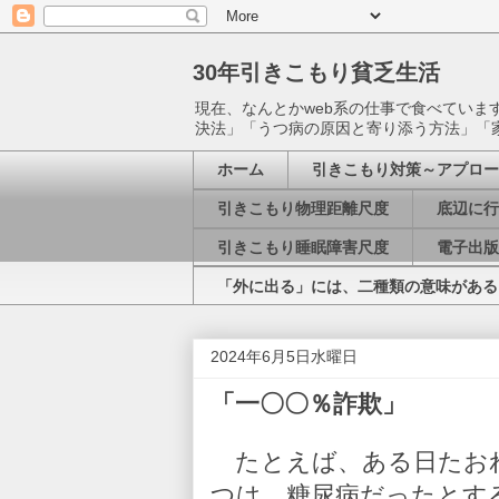
30年引きこもり貧乏生活
現在、なんとかweb系の仕事で食べてい
決法」「うつ病の原因と寄り添う方法」「
ホーム
引きこもり対策～アプロー
引きこもり物理距離尺度
底辺に行
引きこもり睡眠障害尺度
電子出版
「外に出る」には、二種類の意味がある
2024年6月5日水曜日
「一〇〇％詐欺」
たとえば、ある日たおれ
つは、糖尿病だったとす