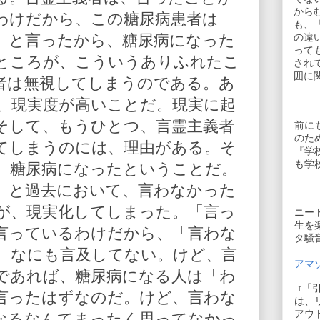
から
わけだから、この糖尿病患者は
も、
」と言ったから、糖尿病になった
の違
って
ところが、こういうありふれたこ
され
囲に
者は無視してしまうのである。あ
、現実度が高いことだ。現実に起
そして、もうひとつ、言霊主義者
前に
のた
てしまうのには、理由がある。そ
『学
も学
、糖尿病になったということだ。
」と過去において、言わなかった
が、現実化してしまった。「言っ
ニー
生を
言っているわけだから、「言わな
タ騒
、なにも言及してない。けど、言
アマゾ
であれば、糖尿病になる人は「わ
↑「
言ったはずなのだ。けど、言わな
は、
アウ
なるなんてまったく思ってなかっ