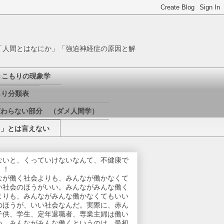
「人間とはなにか」「強迫神経症の原因と解
きこもりの現象学
り分類表
変わらない部分 （ダメ人間学）
き」とは言えない
ないと、くっていけないなんて、不健康で
！！
なが働く社会よりも、みんなが働かなくて
い社会のほうがいい。みんながみんな働く
よりも、みんながみんな働かなくてもいい
のほうが、いい社会なんだ。実際に、赤ん
子供、学生、定年退職者、専業主婦は働い
い。みんながみんな働くというのは、最初