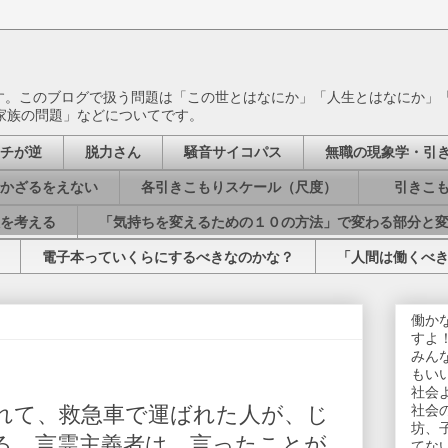
ます。このブログで扱う問題は「この世とはなにか」「人生とはなにか」
家族の問題」などについてです。
チが逆
脱力さん
騒音サイコパス
無職の現象学・引
かざるをえない
各引きこもりスケール（尺度）
引きこも
を考える
「気持ちを変えるための１０の方法」で変わる部分と
電子本っていくらにするべきなのかな？
「人間は働くべ
働か
すよ
みん
もい
社会
て、救急車で運ばれた人が、じ
社会
坊、
る。言霊主義者は、言ったことが
てな