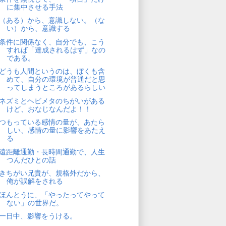
に集中させる手法
（ある）から、意識しない。（な
い）から、意識する
条件に関係なく、自分でも、こう
すれば「達成されるはず」なの
である。
どうも人間というのは、ぼくも含
めて、自分の環境が普通だと思
ってしまうところがあるらしい
ネズミとヘビメタのちがいがある
けど、おなじなんだよ！！
つもっている感情の量が、あたら
しい、感情の量に影響をあたえ
る
遠距離通勤・長時間通勤で、人生
つんだひとの話
きちがい兄貴が、規格外だから、
俺が誤解をされる
ほんとうに、「やったってやって
ない」の世界だ。
一日中、影響をうける。