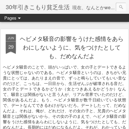
30年引きこもり貧乏生活
現在、なんとかweb系の仕事で食べています。このブログで扱う問題は「この世とはなにか」「人生とはなにか」「人間とはなにか」「強迫神経症の原因と解決法」「うつ病の原因と寄り添う方法」「家族の問題」などについてです。
Pages
ヘビメタ騒音の影響をうけた感情をあら
JUN
29
わにしないように、気をつけたとして
も、だめなんだよ
ヘビメタ騒音のことで、頭がいっぱいで、女の子とデートできるよ
うな状態じゃないのである。ヘビメタ騒音というのは、きちがい兄
貴にとっては、あたりまえの音で、ずっと鳴らしていてもいい音な
のだけど、こっちは、一日目から、生活ぜんぶが破壊される音だ。
女の子とデートできるかどうか（女とつきあえるかどうか）なん
て、騒音とは関係がないと言う人が、リアル世界でいたのだけど、
関係があるんだよ。もう、ヘビメタ騒音が数千日続いている状態
で、デートなんてできるわけがないだろ。デートしたって、だめな
んだよ。それは、俺が、どれだけ、その女の子と、兄貴のヘビメタ
騒音とは関係がないから、その女の子のまえで、ヘビメタ騒音の影
響をうけた感情をあらわにしないように、気をつけたとしても、だ
めなんだよ。長期的にはだめになるんだよ。それが、わかっている