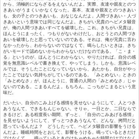
から、消極的にならざるをえないんだよ。実際、友達や親友とのつ
きあいがうまくいかなくなった。基本、友達や親友とのつきあい
も、女の子とのつきあいも、おなじなんだよ。人間づきあい・人づ
きあいという意味では同じなんだよ。きちがい兄貴のヘビメタ騒音
が、俺の人間づきあいすべてを破壊した。これ、きちがい兄貴は、
ほんとうにまったく、つもりがないわけだし、おとうとの人間づき
あいを破壊したと思っていないのである。それは、俺が兄貴に言わ
なかったから、わからないのではなくて、鳴らしたいときは、きち
がいモードで認めないからわからないだけなのである。「こ・ま・
る」というのが、ほんとうにわからない。やりたければ、自分の感
覚を無意識レベルで書き換えて、やってしまう。しかも、意識レベ
ルでは、そうしたことになっていないから、あたかも、自分がやっ
たことではない気持ちがしているのである。「みとめない」ときの
「みとめなさ」が、ほんとうに、普通の人間の「みとめなさ」じゃ
ないのである。こまるんだよ。もちろん、こっちがこまるという意
味だ。
だいたい、自分のこみ上げる感情を見せないようにして、人とつき
あうなんて、できるもんじゃない。そりゃ、一日とか、二日ならで
きるけど、ある程度長い期間、ずっと、「自分のこみあげる感情」
を見せないようにして、ずっとつきあうなんて、どんな、拷問だと
思っているんだよ？ どうしたって、ヘビメタ騒音の影響をうける
んだよ。睡眠時間をとおして、影響をうける。鳴っているときだけ
ではなくて……鳴っているときのはちゃめちゃな時間だけではなく