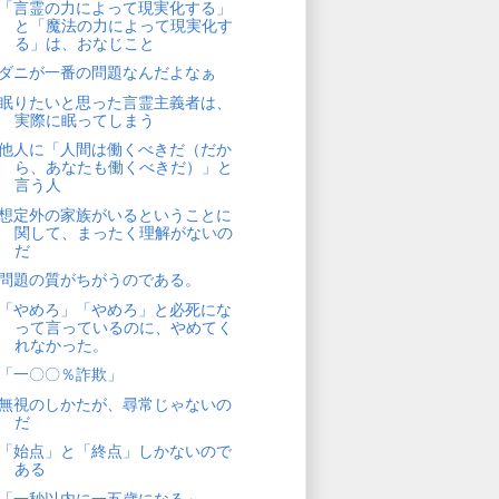
「言霊の力によって現実化する」
と「魔法の力によって現実化す
る」は、おなじこと
ダニが一番の問題なんだよなぁ
眠りたいと思った言霊主義者は、
実際に眠ってしまう
他人に「人間は働くべきだ（だか
ら、あなたも働くべきだ）」と
言う人
想定外の家族がいるということに
関して、まったく理解がないの
だ
問題の質がちがうのである。
「やめろ」「やめろ」と必死にな
って言っているのに、やめてく
れなかった。
「一〇〇％詐欺」
無視のしかたが、尋常じゃないの
だ
「始点」と「終点」しかないので
ある
「一秒以内に一五歳になる」