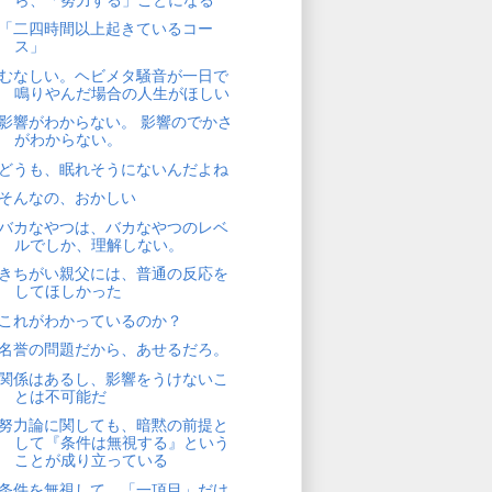
「二四時間以上起きているコー
ス」
むなしい。ヘビメタ騒音が一日で
鳴りやんだ場合の人生がほしい
影響がわからない。 影響のでかさ
がわからない。
どうも、眠れそうにないんだよね
そんなの、おかしい
バカなやつは、バカなやつのレベ
ルでしか、理解しない。
きちがい親父には、普通の反応を
してほしかった
これがわかっているのか？
名誉の問題だから、あせるだろ。
関係はあるし、影響をうけないこ
とは不可能だ
努力論に関しても、暗黙の前提と
して『条件は無視する』という
ことが成り立っている
条件を無視して、「一項目」だけ