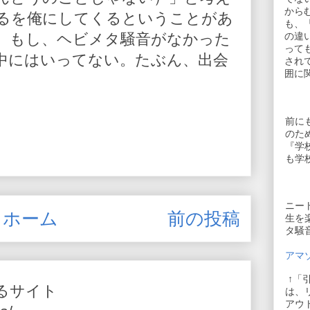
から
るを俺にしてくるということがあ
も、
。もし、ヘビメタ騒音がなかった
の違
って
中にはいってない。たぶん、出会
され
囲に
前に
のた
『学
も学
ニー
ホーム
前の投稿
生を
タ騒
アマゾ
↑「
るサイト
は、
アウ