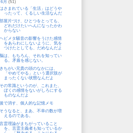
▼
6月
(51)
はさまれている「生活」はどうや
ったって、くるしい生活なんだ
部屋片づけ、ひとつをとっても、
どれだけたいへんになったかわ
からない
ヘビメタ騒音の影響をうけた感情
をあらわにしないように、気を
つけたとしても、だめなんだよ
脳は、もちろん、それを知ってい
る。矛盾を感じない。
きちがい兄貴の頭のなかには、
「やめてやる」という選択肢が
まったくない状態なんだよ
その常識というのが、これまた、
ぼくの感情をないがしろにする
ものなんだよ
後で消す、個人的な記憶メモ
そうなると、まあ、不幸の数が増
えるのである。
言霊理論がまちがっていること
を、言霊主義者も知っているか
ら、「努力する」ことになる