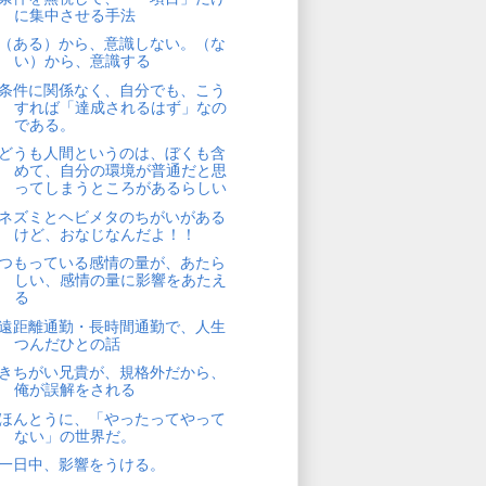
に集中させる手法
（ある）から、意識しない。（な
い）から、意識する
条件に関係なく、自分でも、こう
すれば「達成されるはず」なの
である。
どうも人間というのは、ぼくも含
めて、自分の環境が普通だと思
ってしまうところがあるらしい
ネズミとヘビメタのちがいがある
けど、おなじなんだよ！！
つもっている感情の量が、あたら
しい、感情の量に影響をあたえ
る
遠距離通勤・長時間通勤で、人生
つんだひとの話
きちがい兄貴が、規格外だから、
俺が誤解をされる
ほんとうに、「やったってやって
ない」の世界だ。
一日中、影響をうける。