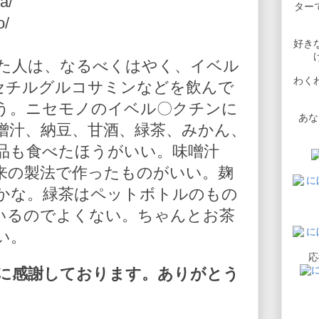
a/
ターで
o/
好き
た人は、なるべくはやく、イベル
わく
-アセチルグルコサミンなどを飲んで
う。ニセモノのイベル〇クチンに
あな
噌汁、納豆、甘酒、緑茶、みかん、
品も食べたほうがいい。味噌汁
来の製法で作ったものがいい。麹
かな。緑茶はペットボトルのもの
いるのでよくない。ちゃんとお茶
い。
応
に感謝しております。ありがとう