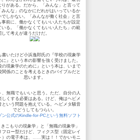
むりがある。だから、「みんな」と言って
「みんな」のなかにだれがはいっているか
いでしかない。「みんなが働く社会」と言
も事前に、働かなくてもいい人たちが設定
ている。「働かなくてもいい人たち」の範
関して考えが違うだけだ。
も書いたけど小浜逸郎氏の『学校の現象学
めに』という本の影響を強く受けました。
校の現象学のために』という本は、いまで
校関係のことを考えるときのバイブルだと
思います。
ト、無職でもいいと思う。ただ、自分の人
楽しくする必要はある。けど、俺はヘビメ
音という問題を抱えている。ヘビメタ騒音
でどうしてもつらい。
ン公式のKindle-for-PCという無料ソフト
引きこもりの現象学」と「無職の現象学」
リフロー型だけど、フィクス型（固定レイ
ト）の電子本は、……実は！！でかいモニ