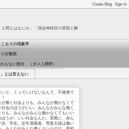
「人間とはなにか」「強迫神経症の原因と解
きこもりの現象学
り分類表
変わらない部分 （ダメ人間学）
き」とは言えない
ないと、くっていけないなんて、不健康で
！！
なが働く社会よりも、みんなが働かなくて
い社会のほうがいい。みんながみんな働く
よりも、みんながみんな働かなくてもいい
のほうが、いい社会なんだ。実際に、赤ん
子供、学生、定年退職者、専業主婦は働い
い。みんながみんな働くというのは、最初