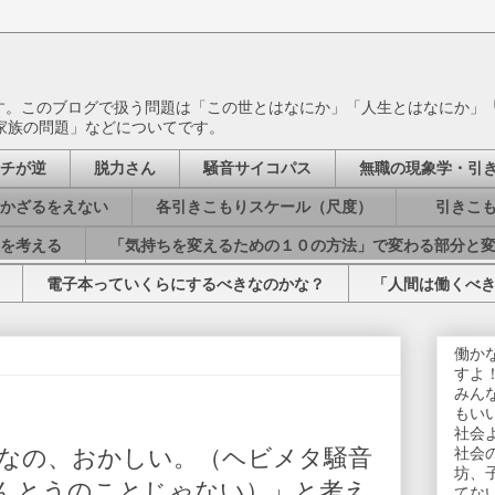
ます。このブログで扱う問題は「この世とはなにか」「人生とはなにか」
家族の問題」などについてです。
チが逆
脱力さん
騒音サイコパス
無職の現象学・引
かざるをえない
各引きこもりスケール（尺度）
引きこも
を考える
「気持ちを変えるための１０の方法」で変わる部分と
電子本っていくらにするべきなのかな？
「人間は働くべ
働か
すよ
みん
もい
社会
なの、おかしい。（ヘビメタ騒音
社会
坊、
んとうのことじゃない）」と考え
てな