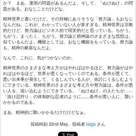
か？ まあ、運用の問題があるんだよ。そして、「ぬけぬけ」の問
題がある。おなじことだけどな。
精神世界と書いたけど、その対極にありそうな「努力論」もおなじ
なんだね。これが、わかっていない人が多すぎる。精神世界は宗教
的だけど、努力論はビジネス的で現実的だと思っている。ちがう。
ちがう。まったく、ちがう。努力論と精神論のさまざまな思想は、
似ているんだよ。機能としては、おなじ機能をもっている。努力論
も、精神の麻薬なんだよ。
なんで、これに、気がつかないのか。
精神世界のさまざまな考え方がはやればはやるほど、努力論がはや
ればはやるほど、世界が悪くなっていくのである。条件が悪くて、
悪い出来事が発生して、くるしんでいる人が、余計にくるしむよう
にできている。精神世界のさまざまな考え方や努力論は、条件が悪
い人を、追い込むようにできている。「ぬけぬけ」の人たちが……
「抜け忍狩り」の体制的な忍者のように……条件が悪い人に、襲い
かかるのである。
まあ、精神的に襲いかかるだけだけどなぁ。
投稿時刻
22nd May
、投稿者
taiga
さん