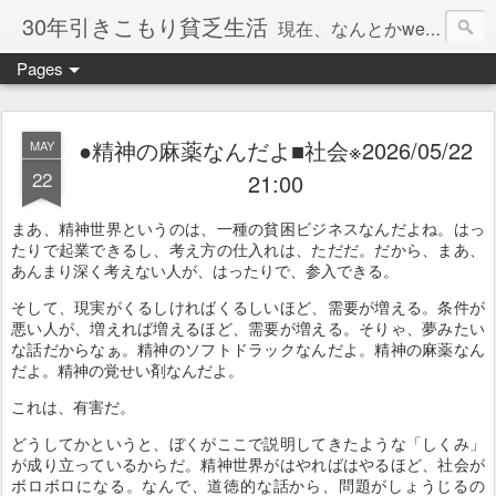
30年引きこもり貧乏生活
現在、なんとかweb系の仕事で食べています。このブログで扱う問題は「この世とはなにか」「人生とはなにか」「人間とはなにか」「強迫神経症の原因と解決法」「うつ病の原因と寄り添う方法」「家族の問題」などについてです。
Pages
●精神の麻薬なんだよ■社会※2026/05/22
MAY
22
21:00
まあ、精神世界というのは、一種の貧困ビジネスなんだよね。はっ
たりで起業できるし、考え方の仕入れは、ただだ。だから、まあ、
あんまり深く考えない人が、はったりで、参入できる。
そして、現実がくるしければくるしいほど、需要が増える。条件が
悪い人が、増えれば増えるほど、需要が増える。そりゃ、夢みたい
な話だからなぁ。精神のソフトドラックなんだよ。精神の麻薬なん
だよ。精神の覚せい剤なんだよ。
これは、有害だ。
どうしてかというと、ぼくがここで説明してきたような「しくみ」
が成り立っているからだ。精神世界がはやればはやるほど、社会が
ボロボロになる。なんで、道徳的な話から、問題がしょうじるの