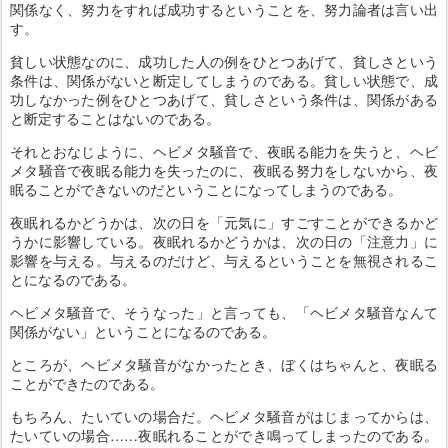
関係なく、努力をすれば成功するということを、努力論者は言い出
す。
貧しい状態なのに、成功した人の例をひとつあげて、貧しさという
条件は、関係がないと断定してしまうのである。貧しい状態で、成
功しなかった例をひとつあげて、貧しさという条件は、関係がある
と断定することはないのである。
それとおなじように、ヘビメタ騒音で、夜眠る能力を失うと、ヘビ
メタ騒音で夜眠る能力を失ったのに、夜眠る努力をしないから、夜
眠ることができないのだということになってしまうのである。
夜眠れるかどうかは、次の日を「元気に」すごすことができるかど
うかに影響している。夜眠れるかどうかは、次の日の「注意力」に
影響を与える。与えるのだけど、与えるということを無視されるこ
とになるのである。
ヘビメタ騒音で、そうなった」と言っても、「ヘビメタ騒音なんて
関係がない」ということになるのである。
ところが、ヘビメタ騒音がなかったとき、ぼくはちゃんと、夜眠る
ことができたのである。
もちろん、たいていの場合だ。ヘビメタ騒音がはじまってからは、
たいていの場合……夜眠れることができ鳴ってしまったのである。