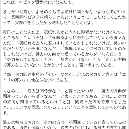
これは、ヘビメタ騒音のせいなんだよ。
きちがい兄貴が、よそのうちでは絶対に鳴らせないようなでかい音
で、長時間ヘビメタを鳴らしきるということに、こだわってこだわ
って、実際にそうしたから発生したことなんだよ。
毎日のことなんだよ。夜眠れるかどうかに影響がないわけがない。
ところが、こいつらは、「夜眠るように努力していないからダメな
んだ」「夜眠れるように努力すしているかもしれないけど、努力の
量がたりないからダメなんだ」「夜眠れるように努力しているのか
もしれないけど、努力の方向が間違っているからダメなんだ」と、
「努力をしていない」とか、「努力がたりない」とか「正しい方向
で努力をしていない」とかということを、言い出すのである。
全部、努力関連事項の「せい」なのだ。だれの努力かと言えば「エ
イリの努力」に他ならないのである。
ちなみに、「過去は関係がない」と言ったやつが、「努力の方向が
間違っているからダメなんだ」と言ったことがある。これ……努力
の方向が間違っているということは、間違った方向で努力をした
と……こいつが認識している……ということを意味しているのであ
る。
過去の時点における「努力の方向」が間違っていると言っているの
である。過去が関係ないなら、過去の時点における努力の方向も関