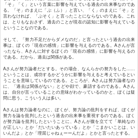
「そ」「く」という言葉に影響を与えている過去の出来事なのであ
る。「そ」のまえに「ぶ（ふ）」と言い、「く」のまえに「そ」と
言わなければ、「ぶそく」と言ったことにならないのである。これ
は、とりもなおさず、過去のことが現在の認知に影響を与えている
ということなのである。
そして、「努力不足だからダメなのだ」と言ったという過去の出来
事は、ぼくの「現在の感情」に影響を与えるのである。Aさんが言
ったなら、Aさんに対するぼくの「現在の感情」に影響を与えるの
である。だから、過去は関係がある。
Aさんが努力論者だとする。その場合、なんらかの努力をした……
ということは、成功するかどうかに影響を与えると考えているとい
うことを意味しているのである。ところが、Aさんは努力論者なの
に、「過去は関係がない」とどや顔で、豪語するのである。Aさん
は、自分が言っていることの意味がわかっているのかと、ぼくは疑
問に思う。こういう人は多い。
Aさんは努力論者なのに、ぼくが、努力論の批判をすれば、ぼくが
努力を論を批判したという過去の出来事を重視するのである。ぼく
が努力論を批判したということに、Aさんが腹を立てて「単純なの
が正しい」とか「だいたいあっている」とか「こまかいことは、い
いんだよ」とか「理屈じゃねぇーーんだよ」とかと言ったとする。