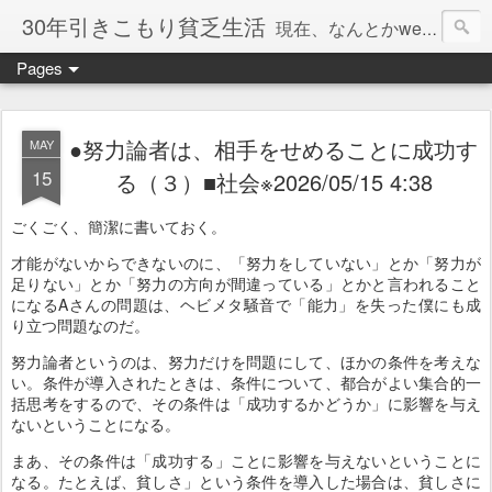
30年引きこもり貧乏生活
現在、なんとかweb系の仕事で食べています。このブログで扱う問題は「この世とはなにか」「人生とはなにか」「人間とはなにか」「強迫神経症の原因と解決法」「うつ病の原因と寄り添う方法」「家族の問題」などについてです。
Pages
●努力論者は、相手をせめることに成功す
MAY
15
る（３）■社会※2026/05/15 4:38
ごくごく、簡潔に書いておく。
才能がないからできないのに、「努力をしていない」とか「努力が
足りない」とか「努力の方向が間違っている」とかと言われること
になるAさんの問題は、ヘビメタ騒音で「能力」を失った僕にも成
り立つ問題なのだ。
努力論者というのは、努力だけを問題にして、ほかの条件を考えな
い。条件が導入されたときは、条件について、都合がよい集合的一
括思考をするので、その条件は「成功するかどうか」に影響を与え
ないということになる。
まあ、その条件は「成功する」ことに影響を与えないということに
なる。たとえば、貧しさ」という条件を導入した場合は、貧しさに