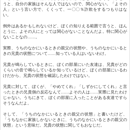
うと、自分の家族はそんな人ではないので、関心がない。「よその
人」という言い方で、くくって、一〇〇％詐欺をするつもりはな
い。
例外はあるかもしれないけど、ぼくの知りえる範囲で言うと、ほん
とうに、よその人にとっては関心がないことなんだよ。特に関心が
ないことなの……。
実際、うちのなかにいるときの親父の状態や、うちのなかにいると
きの兄貴の状態について……知っている人はいないわけ。
兄貴が鳴らしているときに、ぼくの部屋にいた友達は、兄貴がどの
くらいの音で鳴らしているか知っているけど、ぼくの部屋にいるわ
けだから、兄貴の状態を確認したわけではない。
兄貴に対して、ぼくが、「やめてくれ」「しずかにしてくれ」と言
ったときの兄貴側の反応なんて……よその人は……実際に見たわけ
じゃない。うちにきて、ぼくの部屋に入ったことがある友達ですら
そうなんだよ。
そして、「うちのなかにいるときの親父の状態」と書いたけど、
「うちなかに家族しかないときに、うちのなかにいるときの親父の
状態」という意味だ。兄貴の状態に関してもおなじだ。