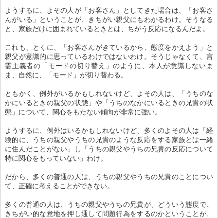
ようするに、よその人が「お客さん」としてきた場合は、「お客さ
んがいる」ということが、きちがい親父にもわかるわけ。そうなる
と、家族だけに囲まれているときとは、ちがう反応になるんだよ。
これも、とくに、「お客さんがきているから、態度をかえよう」と
親父が意識的に思っているわけではないわけ。そうじゃなくて、言
霊主義者の「モードの切り替え」のように、本人が意識しないま
ま、自然に、「モード」が切り替わる。
ともかく、例外がいるかもしれないけど、よその人は、「うちのな
かにいるときの親父の状態」や「うちのなかにいるときの兄貴の状
態」について、関心をもたない傾向が非常に強い。
ようするに、例外はいるかもしれないけど、多くのよその人は「経
験的に、うちの親父やうちの兄貴のような反応をする家族とは一緒
に住んだことがない」し「うちの親父やうちの兄貴の反応について
特に関心をもっていない」わけ。
だから、多くの普通の人は、うちの親父やうちの兄貴のことについ
て、正確に考えることができない。
多くの普通の人は、うちの親父やうちの兄貴が、どういう態度で、
きちがい的な意地を押し通して問題行為をするのかということが、