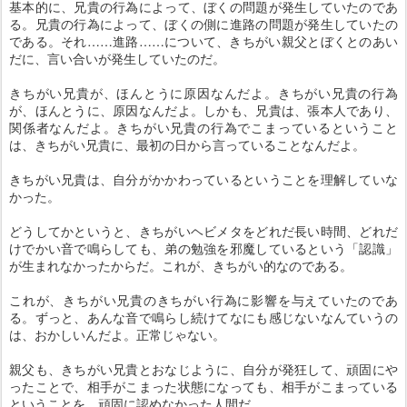
基本的に、兄貴の行為によって、ぼくの問題が発生していたのであ
る。兄貴の行為によって、ぼくの側に進路の問題が発生していたの
である。それ……進路……について、きちがい親父とぼくとのあい
だに、言い合いが発生していたのだ。
きちがい兄貴が、ほんとうに原因なんだよ。きちがい兄貴の行為
が、ほんとうに、原因なんだよ。しかも、兄貴は、張本人であり、
関係者なんだよ。きちがい兄貴の行為でこまっているということ
は、きちがい兄貴に、最初の日から言っていることなんだよ。
きちがい兄貴は、自分がかかわっているということを理解していな
かった。
どうしてかというと、きちがいヘビメタをどれだ長い時間、どれだ
けでかい音で鳴らしても、弟の勉強を邪魔しているという「認識」
が生まれなかったからだ。これが、きちがい的なのである。
これが、きちがい兄貴のきちがい行為に影響を与えていたのであ
る。ずっと、あんな音で鳴らし続けてなにも感じないなんていうの
は、おかしいんだよ。正常じゃない。
親父も、きちがい兄貴とおなじように、自分が発狂して、頑固にや
ったことで、相手がこまった状態になっても、相手がこまっている
ということを、頑固に認めなかった人間だ。