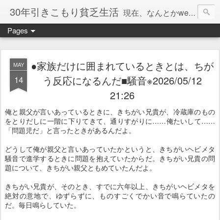
30年引きこもり貧乏生活
現在、なんとかweb系の仕事で食べています。このブログで扱う問題は「この世とはなにか」「人生とはなにか」「人間とはなにか」「強迫神経症の原因と解決法」「うつ病の原因と寄り添う方法」「家族の問題」などについてです。
Pages
●家族だけに囲まれているときとは、ちが
MAY
14
う反応になるんだ■騒音※2026/05/12
21:26
俺と親父が言いあっているときに、きちがい兄貴が、冷蔵庫のもの
をとりだしに一階に下りてきて、通りすがりに……俺たいして……
「問題児だ」と言ったときがあるんだよ。
どうして俺が親父と言いあっていたかというと、きちがいヘビメタ
騒音で進学するときに問題を抱えていたからだ。きちがい兄貴の問
題について、きちがい親父ともめていたんだよ。
きちがい兄貴が、そのとき、すでに六年以上、きちがいヘビメタを
絶対の意地で、ゆずらずに、ものすごくでかい音で鳴らていたの
だ。毎日鳴らしていた。