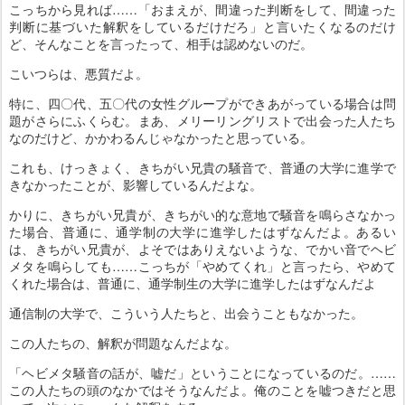
こっちから見れば……「おまえが、間違った判断をして、間違った
判断に基づいた解釈をしているだけだろ」と言いたくなるのだけ
ど、そんなことを言ったって、相手は認めないのだ。
こいつらは、悪質だよ。
特に、四〇代、五〇代の女性グループができあがっている場合は問
題がさらにふくらむ。まあ、メリーリングリストで出会った人たち
なのだけど、かかわるんじゃなかったと思っている。
これも、けっきょく、きちがい兄貴の騒音で、普通の大学に進学で
きなかったことが、影響しているんだよな。
かりに、きちがい兄貴が、きちがい的な意地で騒音を鳴らさなかっ
た場合、普通に、通学制の大学に進学したはずなんだよ。あるい
は、きちがい兄貴が、よそではありえないような、でかい音でヘビ
メタを鳴らしても……こっちが「やめてくれ」と言ったら、やめて
くれた場合は、普通に、通学制生の大学に進学したはずなんだよ
通信制の大学で、こういう人たちと、出会うこともなかった。
この人たちの、解釈が問題なんだよな。
「ヘビメタ騒音の話が、嘘だ」ということになっているのだ。……
この人たちの頭のなかではそうなんだよ。俺のことを嘘つきだと思