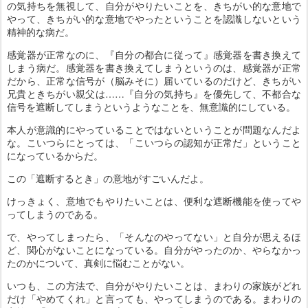
の気持ちを無視して、自分がやりたいことを、きちがい的な意地で
やって、きちがい的な意地でやったということを認識しないという
精神的な病だ。
感覚器が正常なのに、『自分の都合に従って』感覚器を書き換えて
しまう病だ。感覚器を書き換えてしまうというのは、感覚器が正常
だから、正常な信号が（脳みそに）届いているのだけど、きちがい
兄貴ときちがい親父は……『自分の気持ち』を優先して、不都合な
信号を遮断してしまうというようなことを、無意識的にしている。
本人が意識的にやっていることではないということが問題なんだよ
な。こいつらにとっては、「こいつらの認知が正常だ」ということ
になっているからだ。
この「遮断するとき」の意地がすごいんだよ。
けっきょく、意地でもやりたいことは、便利な遮断機能を使ってや
ってしまうのである。
で、やってしまったら、「そんなのやってない」と自分が思えるほ
ど、関心がないことになっている。自分がやったのか、やらなかっ
たのかについて、真剣に悩むことがない。
いつも、この方法で、自分がやりたいことは、まわりの家族がどれ
だけ「やめてくれ」と言っても、やってしまうのである。まわりの