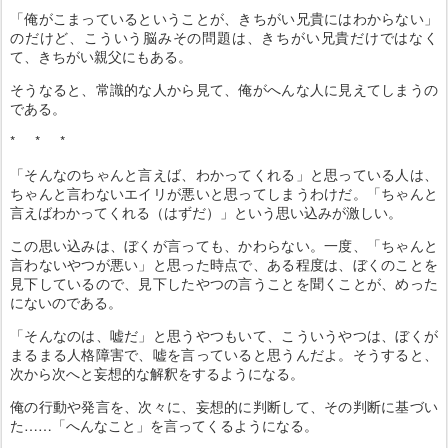
「俺がこまっているということが、きちがい兄貴にはわからない」
のだけど、こういう脳みその問題は、きちがい兄貴だけではなく
て、きちがい親父にもある。
そうなると、常識的な人から見て、俺がへんな人に見えてしまうの
である。
* * *
「そんなのちゃんと言えば、わかってくれる」と思っている人は、
ちゃんと言わないエイリが悪いと思ってしまうわけだ。「ちゃんと
言えばわかってくれる（はずだ）」という思い込みが激しい。
この思い込みは、ぼくが言っても、かわらない。一度、「ちゃんと
言わないやつが悪い」と思った時点で、ある程度は、ぼくのことを
見下しているので、見下したやつの言うことを聞くことが、めった
にないのである。
「そんなのは、嘘だ」と思うやつもいて、こういうやつは、ぼくが
まるまる人格障害で、嘘を言っていると思うんだよ。そうすると、
次から次へと妄想的な解釈をするようになる。
俺の行動や発言を、次々に、妄想的に判断して、その判断に基づい
た……「へんなこと」を言ってくるようになる。