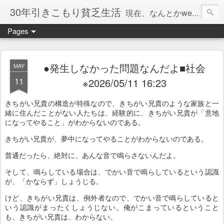
30年引きこもり貧乏生活
現在、なんとかweb系の仕事で食べています。このブログで扱う問題は「この世とはなにか」「人生とはなにか」「人間とはなにか」「強迫神経症の原因と解決法」「うつ病の原因と寄り添う方法」「家族の問題」などについてです。
Pages
●発生しなかった問題なんだよ■社会
MAY
11
※2026/05/11 16:23
きちがい兄貴の構造が特殊なので、きちがい兄貴のような家族と一
緒に住んだことがない人たちは、経験的に、きちがい兄貴が「意地
になってやること」がわからないのである。
きちがい兄貴が、夢中になってやることがわからないのである。
普通だったら、絶対に、あんな音で鳴らさないんだよ。
そして、鳴らしている場合は、でかい音で鳴らしているという認識
が、「かならず」しょうじる。
けど、きちがい兄貴は、例外者なので、でかい音で鳴らしていると
いう認識がまったくしょうじない。俺がこまっているということ
も、きちがい兄貴は、わからない。