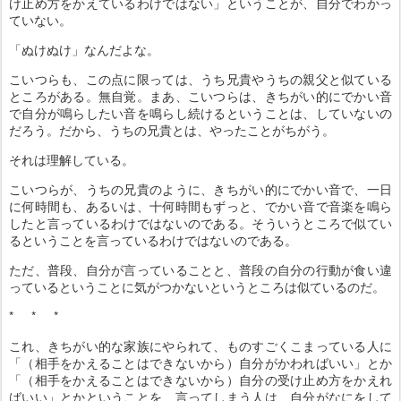
け止め方をかえているわけではない」ということが、自分でわかっ
ていない。
「ぬけぬけ」なんだよな。
こいつらも、この点に限っては、うち兄貴やうちの親父と似ている
ところがある。無自覚。まあ、こいつらは、きちがい的にでかい音
で自分が鳴らしたい音を鳴らし続けるということは、していないの
だろう。だから、うちの兄貴とは、やったことがちがう。
それは理解している。
こいつらが、うちの兄貴のように、きちがい的にでかい音で、一日
に何時間も、あるいは、十何時間もずっと、でかい音で音楽を鳴ら
したと言っているわけではないのである。そういうところで似てい
るということを言っているわけではないのである。
ただ、普段、自分が言っていることと、普段の自分の行動が食い違
っているということに気がつかないというところは似ているのだ。
* * *
これ、きちがい的な家族にやられて、ものすごくこまっている人に
「（相手をかえることはできないから）自分がかわればいい」とか
「（相手をかえることはできないから）自分の受け止め方をかえれ
ばいい」とかということを、言ってしまう人は、自分がなにをして