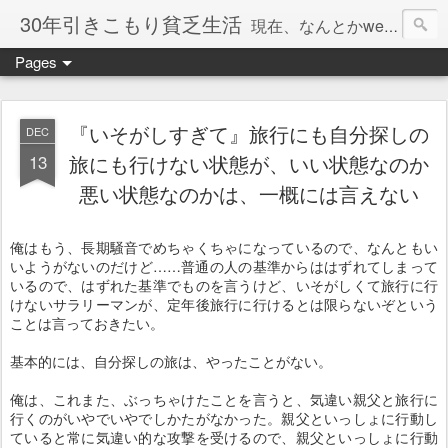
30年引きこもり貧乏生活
現在、なんとかweb系の仕事で食べています。このブログで扱う問題は「この世とはなにか」「人生とはなにか」「人間とはなにか」「強迫神経症の原因と解決法」「うつ病の原因と寄り添う方法」「家族の問題」などについてです。
Pages
『いそがしすぎて』旅行にも自分探しの
DEC
13
旅にも行けない状態が、いい状態なのか
悪い状態なのかは、一概には言えない
俺はもう、長期騒音でめちゃくちゃになっているので、なんともい
いようがないのだけど……普通の人の基準からははずれてしまって
いるので、はずれた基準でものを言うけど、いそがしくて旅行に行
けないサラリーマンが、定年後旅行に行けるとは限らないぞという
ことは言っておきたい。
基本的には、自分探しの旅は、やったことがない。
俺は、これまた、ぶっちゃけたことを言うと、気違い親父と旅行に
行くのがいやでいやでしかたがなかった。親父といっしょに行動し
ていると常に気違い的な攻撃を受けるので、親父といっしょに行動