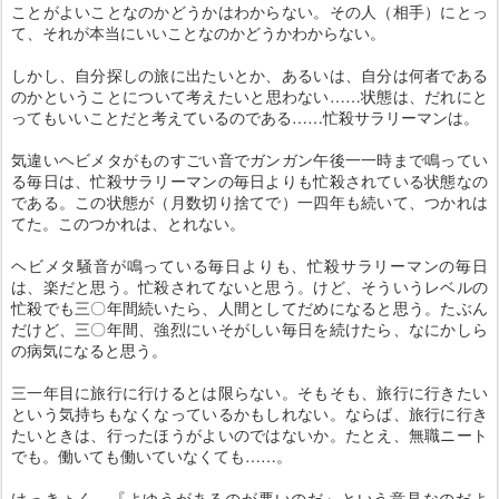
ことがよいことなのかどうかはわからない。その人（相手）にとっ
て、それが本当にいいことなのかどうかわからない。
しかし、自分探しの旅に出たいとか、あるいは、自分は何者である
のかということについて考えたいと思わない……状態は、だれにと
ってもいいことだと考えているのである……忙殺サラリーマンは。
気違いヘビメタがものすごい音でガンガン午後一一時まで鳴ってい
る毎日は、忙殺サラリーマンの毎日よりも忙殺されている状態なの
である。この状態が（月数切り捨てで）一四年も続いて、つかれは
てた。このつかれは、とれない。
ヘビメタ騒音が鳴っている毎日よりも、忙殺サラリーマンの毎日
は、楽だと思う。忙殺されてないと思う。けど、そういうレベルの
忙殺でも三〇年間続いたら、人間としてだめになると思う。たぶん
だけど、三〇年間、強烈にいそがしい毎日を続けたら、なにかしら
の病気になると思う。
三一年目に旅行に行けるとは限らない。そもそも、旅行に行きたい
という気持ちもなくなっているかもしれない。ならば、旅行に行き
たいときは、行ったほうがよいのではないか。たとえ、無職ニート
でも。働いても働いていなくても……。
けっきょく、『よゆうがあるのが悪いのだ』という意見なのだよ