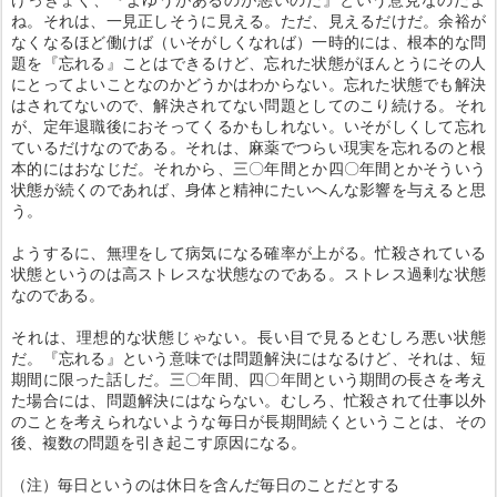
ね。それは、一見正しそうに見える。ただ、見えるだけだ。余裕が
なくなるほど働けば（いそがしくなれば）一時的には、根本的な問
題を『忘れる』ことはできるけど、忘れた状態がほんとうにその人
にとってよいことなのかどうかはわからない。忘れた状態でも解決
はされてないので、解決されてない問題としてのこり続ける。それ
が、定年退職後におそってくるかもしれない。いそがしくして忘れ
ているだけなのである。それは、麻薬でつらい現実を忘れるのと根
本的にはおなじだ。それから、三〇年間とか四〇年間とかそういう
状態が続くのであれば、身体と精神にたいへんな影響を与えると思
う。
ようするに、無理をして病気になる確率が上がる。忙殺されている
状態というのは高ストレスな状態なのである。ストレス過剰な状態
なのである。
それは、理想的な状態じゃない。長い目で見るとむしろ悪い状態
だ。『忘れる』という意味では問題解決にはなるけど、それは、短
期間に限った話しだ。三〇年間、四〇年間という期間の長さを考え
た場合には、問題解決にはならない。むしろ、忙殺されて仕事以外
のことを考えられないような毎日が長期間続くということは、その
後、複数の問題を引き起こす原因になる。
（注）毎日というのは休日を含んだ毎日のことだとする