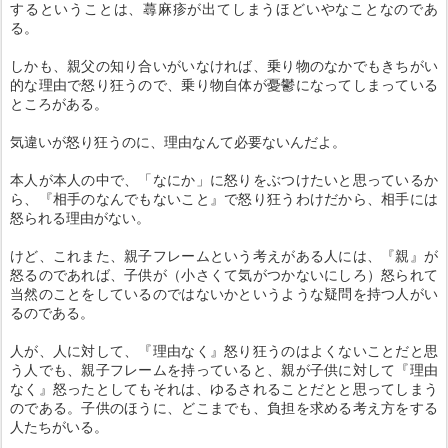
するということは、蕁麻疹が出てしまうほどいやなことなのであ
る。
しかも、親父の知り合いがいなければ、乗り物のなかでもきちがい
的な理由で怒り狂うので、乗り物自体が憂鬱になってしまっている
ところがある。
気違いが怒り狂うのに、理由なんて必要ないんだよ。
本人が本人の中で、「なにか」に怒りをぶつけたいと思っているか
ら、『相手のなんでもないこと』で怒り狂うわけだから、相手には
怒られる理由がない。
けど、これまた、親子フレームという考えがある人には、『親』が
怒るのであれば、子供が（小さくて気がつかないにしろ）怒られて
当然のことをしているのではないかというような疑問を持つ人がい
るのである。
人が、人に対して、『理由なく』怒り狂うのはよくないことだと思
う人でも、親子フレームを持っていると、親が子供に対して『理由
なく』怒ったとしてもそれは、ゆるされることだとと思ってしまう
のである。子供のほうに、どこまでも、負担を求める考え方をする
人たちがいる。