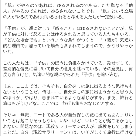
『親』がやるのであれば、ゆるされるのである。ただ単なる『他
人』がやるのであれば、ゆるされないことでも、『親』という立場
の人がやるのであればゆるされると考える人たちが一定数いる。
『子供』が、親に対して『怒ること』はゆるされないことだが、親
が子供に対して怒ることはゆるされると思っている人たちもいる。
『どんな場合でも』というような条件がつくと、『（親が）気違い
的な理由で』怒っている場合も含まれてしまうので、かなりやっか
いだ。
この人たちは、『子供』のほうに負担をかけている。期せずして、
差別的な偏見に基づいて自分の意見を述べている。その意見は、何
度も言うけど、気違い的な親にやられた『子供』を追い込む。
まあ、ここまでは、そもそも、自分探しの旅に出るような気持ちも
ないということだ。俺は……。自分探しの旅に出ようかなと思う人
のほうが、やはり、恵まれているような感じがする。まあ、旅行と
旅はちがうけどな。ここでは、旅行も旅もおなじだとする。
そりゃ、無職、ニートである人が自分探しの旅に出てもあんまりい
いことは起こりそうもない。いや、けど、いいことが起こるかもし
れない。問題なのは、現役サラリーマンの人が、説教をしてしまう
ことだ。自分（現役サラリーマン）は、いそがしくて旅行に行けな