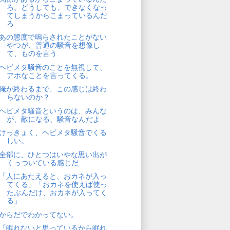
ろ。どうしても、できなくなっ
てしまうからこまっているんだ
ろ
あの態度で鳴らされたことがない
やつが、普通の騒音を想像し
て、ものを言う
ヘビメタ騒音のことを無視して、
アホなことを言ってくる。
俺が終わるまで、この感じは終わ
らないのか？
ヘビメタ騒音というのは、みんな
が、敵になる、騒音なんだよ
けっきょく、ヘビメタ騒音でくる
しい。
全部に、ひとつはいやな思い出が
くっついている感じだ
「人にあたえると、おカネが入っ
てくる」「おカネを使えば使っ
たぶんだけ、おカネが入ってく
る」
からだでわかってない。
「眠れないと思っているから眠れ