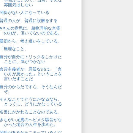
雰囲気はしない
関係がない人になっている
普通の人が、普通に誤解をする
Aさんの意思に、超物理的な言霊
の力が、働いてないのである。
最初から、考え違いをしている。
「無理なこと」
自分が自分にトリックをしかけた
ことに、気がつかない
言霊主義者が、悪質なのは、「言
い方が悪かった」ということを
言いだすことだ
自分のからだですら、そうなんだ
ぞ。
そんなことでどうにかなるなら、
とっくに、どうにかなっている
名誉にかかわることなのである。
きちがい兄貴のヘビメタ騒音がな
かった場合の人生を歩めた。
関係があるからこまっているんだ