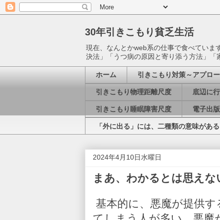
30年引きこもり貧乏生活
現在、なんとかweb系の仕事で食べてい
決法」「うつ病の原因と寄り添う方法」「
ホーム
引きこもり対策～アプロー
引きこもり物理距離尺度
底辺に行
引きこもり睡眠障害尺度
電子出版
「外に出る」には、二種類の意味がある
2024年4月10日水曜日
まあ、わかるとは思えな
基本的に、悪魔が提供す
てしまう人が多い。悪魔