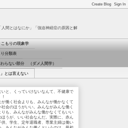
「人間とはなにか」「強迫神経症の原因と解
きこもりの現象学
り分類表
変わらない部分 （ダメ人間学）
き」とは言えない
ないと、くっていけないなんて、不健康で
！！
なが働く社会よりも、みんなが働かなくて
い社会のほうがいい。みんながみんな働く
よりも、みんながみんな働かなくてもいい
のほうが、いい社会なんだ。実際に、赤ん
子供、学生、定年退職者、専業主婦は働い
い。みんながみんな働くというのは、最初