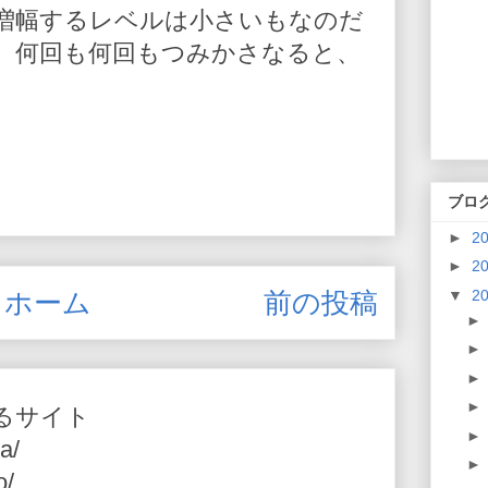
増幅するレベルは小さいもなのだ
、何回も何回もつみかさなると、
ブロ
►
2
►
2
ホーム
前の投稿
▼
2
るサイト
a/
o/