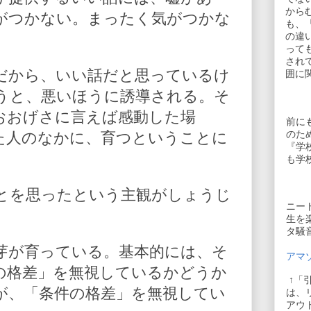
から
がつかない。まったく気がつかな
も、
の違
って
され
だから、いい話だと思っているけ
囲に
うと、悪いほうに誘導される。そ
おおげさに言えば感動した場
前に
のた
た人のなかに、育つということに
『学
も学
とを思ったという主観がしょうじ
ニー
生を
タ騒
芽が育っている。基本的には、そ
アマゾ
の格差」を無視しているかどうか
↑「
が、「条件の格差」を無視してい
は、
アウ