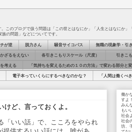
ます。このブログで扱う問題は「この世とはなにか」「人生とはなにか」
家族の問題」などについてです。
チが逆
脱力さん
騒音サイコパス
無職の現象学・引
かざるをえない
各引きこもりスケール（尺度）
引きこも
を考える
「気持ちを変えるための１０の方法」で変わる部分と
電子本っていくらにするべきなのかな？
「人間は働くべ
働か
すよ
みん
いけど、言っておくよ。
もい
社会
る「いい話」で、こころをやられ
社会
坊、
が提供するいい話には、嘘があ
てな