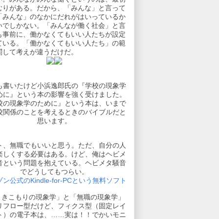
むりがある。だから、「みんな」と言って
「みんな」のなかにだれがはいっているか
いでしかない。「みんなが働く社会」と言
も事前に、働かなくてもいい人たちが設定
ている。「働かなくてもいい人たち」の範
関して考えが違うだけだ。
も書いたけど小浜逸郎氏の『学校の現象学
めに』という本の影響を強く受けました。
校の現象学のために』という本は、いまで
校関係のことを考えるときのバイブルだと
思います。
ト、無職でもいいと思う。ただ、自分の人
楽しくする必要はある。けど、俺はヘビメ
音という問題を抱えている。ヘビメタ騒音
でどうしてもつらい。
ン公式のKindle-for-PCという無料ソフト
引きこもりの現象学」と「無職の現象学」
リフロー型だけど、フィクス型（固定レイ
ト）の電子本は、……実は！！でかいモニ