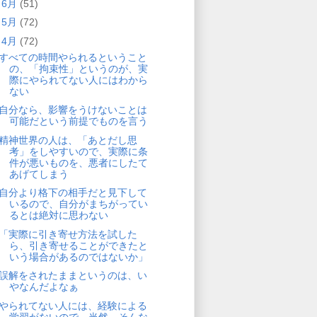
►
6月
(51)
►
5月
(72)
▼
4月
(72)
すべての時間やられるということ
の、「拘束性」というのが、実
際にやられてない人にはわから
ない
自分なら、影響をうけないことは
可能だという前提でものを言う
精神世界の人は、「あとだし思
考」をしやすいので、実際に条
件が悪いものを、悪者にしたて
あげてしまう
自分より格下の相手だと見下して
いるので、自分がまちがってい
るとは絶対に思わない
「実際に引き寄せ方法を試した
ら、引き寄せることができたと
いう場合があるのではないか」
誤解をされたままというのは、い
やなんだよなぁ
やられてない人には、経験による
学習がないので、当然、そんな