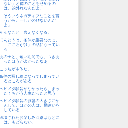
ない」と俺のことをせめるの
は、的外れなんだよ。
「そういうネガティブなことを言
うから、一しかのびないんだ
よ」
そんなこと、言えなくなる。
ほんとうは、条件が重要なのに、
「こころがけ」の話になってい
る
あの子と、短い期間でも、つきあ
ったほうがよかったなぁ
こっちが本体だ。
条件の写し絵になってしまってい
るところがある
ヘビメタ騒音がなかったら、まっ
たくちがう人生だったと思う
ヘビメタ騒音の影響の大きさにか
んして、ほかの人は、勘違いを
している
破壊されたお楽しみ回路はもとに
は、もどらない。