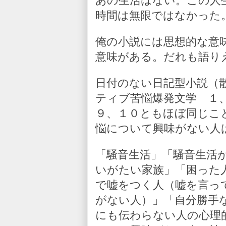
あの生活はない。この人
時間は無限ではなかった
俺の小説には思想的な意
意味がある。だれも語り
日付のない日記型小説（
ティブ苦悩爆発文学 １
９、１０ともほぼ同じこ
悩について興味がない人
「騒音生活」「騒音生活
いがたい家族」「困った
で嘘をつく人（嘘を言っ
がない人）」「自分勝手
にも伝わらない人の心理