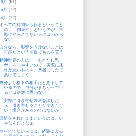
►
6月
(51)
►
5月
(72)
▼
4月
(72)
すべての時間やられるということ
の、「拘束性」というのが、実
際にやられてない人にはわから
ない
自分なら、影響をうけないことは
可能だという前提でものを言う
精神世界の人は、「あとだし思
考」をしやすいので、実際に条
件が悪いものを、悪者にしたて
あげてしまう
自分より格下の相手だと見下して
いるので、自分がまちがってい
るとは絶対に思わない
「実際に引き寄せ方法を試した
ら、引き寄せることができたと
いう場合があるのではないか」
誤解をされたままというのは、い
やなんだよなぁ
やられてない人には、経験による
学習がないので、当然、そんな