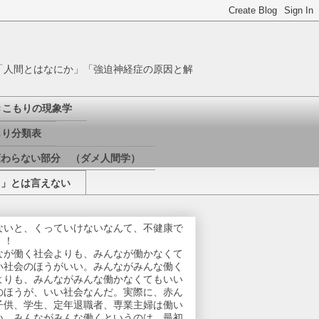
「人間とはなにか」「強迫神経症の原因と解
きこもりの現象学
り分類表
変わらない部分 （ダメ人間学）
き」とは言えない
ないと、くっていけないなんて、不健康で
！！
なが働く社会よりも、みんなが働かなくて
い社会のほうがいい。みんながみんな働く
よりも、みんながみんな働かなくてもいい
のほうが、いい社会なんだ。実際に、赤ん
子供、学生、定年退職者、専業主婦は働い
い。みんながみんな働くというのは、最初