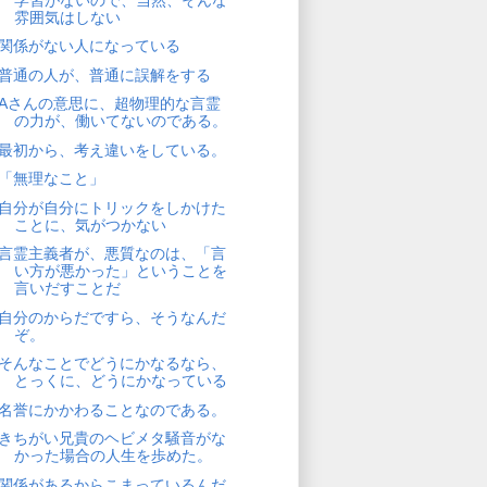
雰囲気はしない
関係がない人になっている
普通の人が、普通に誤解をする
Aさんの意思に、超物理的な言霊
の力が、働いてないのである。
最初から、考え違いをしている。
「無理なこと」
自分が自分にトリックをしかけた
ことに、気がつかない
言霊主義者が、悪質なのは、「言
い方が悪かった」ということを
言いだすことだ
自分のからだですら、そうなんだ
ぞ。
そんなことでどうにかなるなら、
とっくに、どうにかなっている
名誉にかかわることなのである。
きちがい兄貴のヘビメタ騒音がな
かった場合の人生を歩めた。
関係があるからこまっているんだ