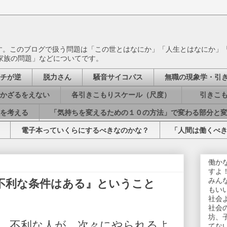
ます。このブログで扱う問題は「この世とはなにか」「人生とはなにか」
家族の問題」などについてです。
チが逆
脱力さん
騒音サイコパス
無職の現象学・引
かざるをえない
各引きこもりスケール（尺度）
引きこも
を考える
「気持ちを変えるための１０の方法」で変わる部分と
電子本っていくらにするべきなのかな？
「人間は働くべ
働か
すよ
みん
不利な条件はある』ということ
もい
社会
社会
坊、
、不利な人が、次々にやられるよ
てな