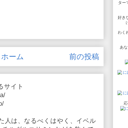
ターで
好き
わく
あな
ホーム
前の投稿
るサイト
a/
o/
応
た人は、なるべくはやく、イベル