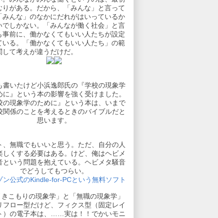
むりがある。だから、「みんな」と言って
「みんな」のなかにだれがはいっているか
いでしかない。「みんなが働く社会」と言
も事前に、働かなくてもいい人たちが設定
ている。「働かなくてもいい人たち」の範
関して考えが違うだけだ。
も書いたけど小浜逸郎氏の『学校の現象学
めに』という本の影響を強く受けました。
校の現象学のために』という本は、いまで
校関係のことを考えるときのバイブルだと
思います。
ト、無職でもいいと思う。ただ、自分の人
楽しくする必要はある。けど、俺はヘビメ
音という問題を抱えている。ヘビメタ騒音
でどうしてもつらい。
ン公式のKindle-for-PCという無料ソフト
引きこもりの現象学」と「無職の現象学」
リフロー型だけど、フィクス型（固定レイ
ト）の電子本は、……実は！！でかいモニ