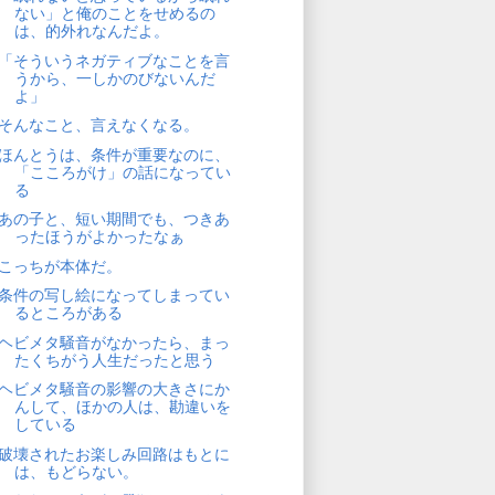
ない」と俺のことをせめるの
は、的外れなんだよ。
「そういうネガティブなことを言
うから、一しかのびないんだ
よ」
そんなこと、言えなくなる。
ほんとうは、条件が重要なのに、
「こころがけ」の話になってい
る
あの子と、短い期間でも、つきあ
ったほうがよかったなぁ
こっちが本体だ。
条件の写し絵になってしまってい
るところがある
ヘビメタ騒音がなかったら、まっ
たくちがう人生だったと思う
ヘビメタ騒音の影響の大きさにか
んして、ほかの人は、勘違いを
している
破壊されたお楽しみ回路はもとに
は、もどらない。