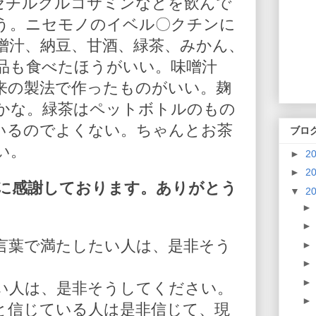
-アセチルグルコサミンなどを飲んで
う。ニセモノのイベル〇クチンに
噌汁、納豆、甘酒、緑茶、みかん、
品も食べたほうがいい。味噌汁
来の製法で作ったものがいい。麹
かな。緑茶はペットボトルのもの
いるのでよくない。ちゃんとお茶
ブロ
い。
►
2
►
2
に感謝しております。ありがとう
▼
2
言葉で満たしたい人は、是非そう
い人は、是非そうしてください。
と信じている人は是非信じて、現