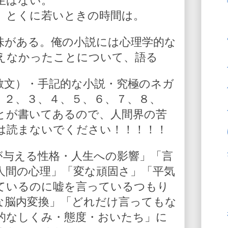
生はない。
。とくに若いときの時間は。
味がある。俺の小説には心理学的な
えなかったことについて、語る
散文）・手記的な小説・究極のネガ
、２、３、４、５、６、７、８、
とが書いてあるので、人間界の苦
は読まないでください！！！！！
が与える性格・人生への影響」「言
人間の心理」「変な頑固さ」「平気
ているのに嘘を言っているつもり
な脳内変換」「どれだけ言ってもな
的なしくみ・態度・おいたち」に