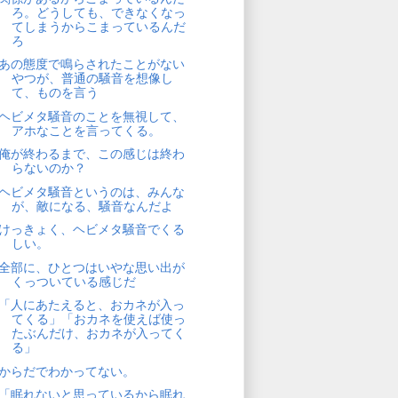
ろ。どうしても、できなくなっ
てしまうからこまっているんだ
ろ
あの態度で鳴らされたことがない
やつが、普通の騒音を想像し
て、ものを言う
ヘビメタ騒音のことを無視して、
アホなことを言ってくる。
俺が終わるまで、この感じは終わ
らないのか？
ヘビメタ騒音というのは、みんな
が、敵になる、騒音なんだよ
けっきょく、ヘビメタ騒音でくる
しい。
全部に、ひとつはいやな思い出が
くっついている感じだ
「人にあたえると、おカネが入っ
てくる」「おカネを使えば使っ
たぶんだけ、おカネが入ってく
る」
からだでわかってない。
「眠れないと思っているから眠れ