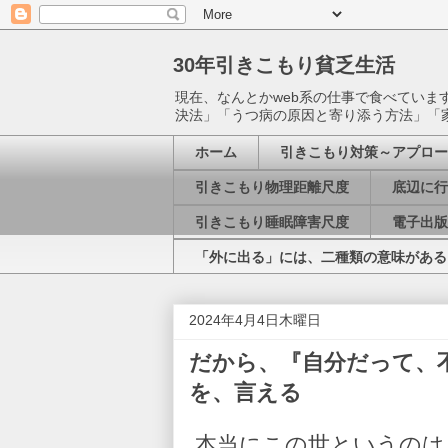
30年引きこもり貧乏生活
現在、なんとかweb系の仕事で食べてい
決法」「うつ病の原因と寄り添う方法」「
ホーム
引きこもり対策～アプロー
引きこもり物理距離尺度
底辺に行
引きこもり睡眠障害尺度
電子出版
「外に出る」には、二種類の意味がある
2024年4月4日木曜日
だから、『自分だって、
を、言える
本当にこの世というのは