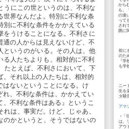
から
とうにこの世というのは、不利な
も、
る世界なんだよ。特別に不利な条
の違
って
特別に不利な条件をかかえている
され
囲に
撃をうけることになる。不利さに
普通の人からは見えないけど、不
人というのがいる。その人は、他
前に
のた
いる人たちよりも、相対的に不利
『学
も学
、たとえば、不利さにおいて、下
ば、それ以上の人たちは、相対的
ではないということになる。け
ニー
生を
ぞれ、不利な条件は、かかえてい
タ騒
て、不利な条件はある』というこ
アマゾ
それは、事実だ。けど、じゃあ、
↑「
なのかというと、そうではないの
は、
アウ