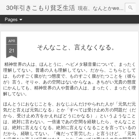
30年引きこもり貧乏生活
現在、なんとかweb系の仕事で食べています。このブログで扱う問題は「この世とはなにか」「人生とはなにか」「人間とはなにか」「強迫神経症の原因と解決法」「うつ病の原因と寄り添う方法」「家族の問題」などについてです。
Pages
APR
そんなこと、言えなくなる。
21
精神世界の人は、ほんとうに、ヘビメタ騒音量について、まったく
理解してない。普通の人も理解してない。だから、こちらとして
は、ものすごく腹がたつ態度で、ものすごく腹がたつことを（彼ら
が）言う。そりゃ、あの空間はないからなぁ。きちがい兄貴の態度
にかんしても、精神世界の人や普通の人は、まったく、まったく理
解してない。
ほんとうにおなじことを、おなじぶんだけやられた人が「元気だ元
気だと言えば元気になる」とか「すべては受け止め方の問題だ（だ
から、受け止め方をかえればどうにかなる）」というようなこと
は、絶対に言わない。一倍速であの空間を経験したら、そんなこと
は、絶対に言えなくなる。絶対に言えなくなることを言っているの
だから、経験してない。「俺だって苦労した」と言うけど、「元気