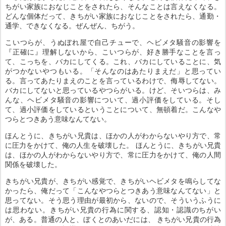
ちがい家族におなじことをされたら、そんなことは言えなくなる。
どんな個体だって、きちがい家族におなじことをされたら、通勤・
通学、できなくなる。ぜんぜん、ちがう。
こいつらが、うぬぼれ屋で自己チューで、ヘビメタ騒音の影響を
『正確に』理解しないから、こいつらが、好き勝手なことを言っ
て、こっちを、バカにしてくる。これ、バカにしていることに、気
がつかないやつもいる。「そんなのはあたりまえだ」と思ってい
る。言ってあたりまえのことを言っているわけで、侮辱してない。
バカにしてないと思っているやつらがいる。けど、そいつらは、み
んな、ヘビメタ騒音の影響について、過小評価をしている。そし
て、過小評価をしているということについて、無頓着だ。こんなや
つらとつきあう意味なんてない。
ほんとうに、きちがい兄貴は、ほかの人がわからないやり方で、常
に圧力をかけて、俺の人生を破壊した。 ほんとうに、きちがい兄貴
は、ほかの人がわからないやり方で、常に圧力をかけて、俺の人間
関係を破壊した。
きちがい兄貴が、きちがい感覚で、きちがいヘビメタを鳴らしてな
かったら、俺だって「こんなやつらとつきあう意味なんてない」と
思ってない。そう思う理由が最初から、ないので、そういうふうに
は思わない。きちがい兄貴の行為に関する、認知・認識のちがい
が、ある。普通の人と、ぼくとのあいだには、 きちがい兄貴の行為