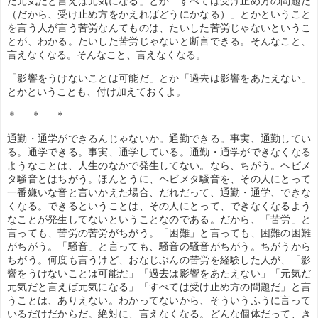
だ元気だと言えば元気になる」とか「すべては受け止め方の問題だ
（だから、受け止め方をかえればどうにかなる）」とかということ
を言う人が言う苦労なんてものは、たいした苦労じゃないというこ
とが、わかる。たいした苦労じゃないと断言できる。そんなこと、
言えなくなる。そんなこと、言えなくなる。
「影響をうけないことは可能だ」とか「過去は影響をあたえない」
とかということも、付け加えておくよ。
＊ ＊ ＊
通勤・通学ができるんじゃないか。通勤できる。事実、通勤してい
る。通学できる。事実、通学している。通勤・通学ができなくなる
ようなことは、人生のなかで発生してない。なら、ちがう。ヘビメ
タ騒音とはちがう。ほんとうに、ヘビメタ騒音を、その人にとって
一番嫌いな音と言いかえた場合、だれだって、通勤・通学、できな
くなる。できるということは、その人にとって、できなくなるよう
なことが発生してないということなのである。だから、「苦労」と
言っても、苦労の苦労がちがう。「困難」と言っても、困難の困難
がちがう。「騒音」と言っても、騒音の騒音がちがう。ちがうから
ちがう。何度も言うけど、おなじぶんの苦労を経験した人が、「影
響をうけないことは可能だ」「過去は影響をあたえない」「元気だ
元気だと言えば元気になる」「すべては受け止め方の問題だ」と言
うことは、ありえない。わかってないから、そういうふうに言って
いるだけだからだ。絶対に、言えなくなる。どんな個体だって、き