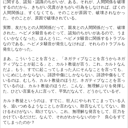
に関する、認知・認識のちがいが、ある。それが、人間関係を破壊
するのだから、きちがい兄貴がきちがい行為をしなければ、ぼくの
人間関係は、すくなくても、そのことが原因で、破壊されなかっ
た。そのことが、原因で破壊されている。
実際、友だちとの人間関係だって、親友との人間関係だって、破壊
された。ヘビメタ騒音をめぐって、認知のちがいがあるので、うま
くいかなくなった。ほんとうに、ヘビメタ騒音に関係するトラブル
なのである。ヘビメタ騒音が発生しなければ、それらのトラブルも
発生しなかった。
まあ、こういうことを言うと、「ネガティブなことを言うからネガ
ティブなことが起こる」と、カルト教徒が言う。これ、カルトなん
だよ。もう、すでに起こってしまった人にそんなことを言っても、
いじめにしかならない。誹謗中傷にしかならない。誹謗中傷をして
いるのは、むしろ、カルト教徒のほうだ。ネガティブなことを言っ
ているのは、カルト教徒のほうだ。こんな、無理解ぶりを発揮し
た、ひどい言葉を人に言って、平気だなんて、どうかしているぞ。
カルト教徒というのは、すでに、狂人にやられてこまっている人
を、追いつめるようなことしか言わない。助言なんてしてない。助
けるわけがない。助けてない。これ、無理解な発言をして、圧力を
かけているだけだ。なんで、それがわからないのか？ 良心をすて
てしまったのか？