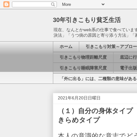
30年引きこもり貧乏生活
現在、なんとかweb系の仕事で食べてい
決法」「うつ病の原因と寄り添う方法」「
ホーム
引きこもり対策～アプロー
引きこもり物理距離尺度
底辺に行
引きこもり睡眠障害尺度
電子出版
「外に出る」には、二種類の意味がある
2021年6月20日日曜日
（１）自分の身体タイプ
きらめタイプ
本人の意識的な意志でど