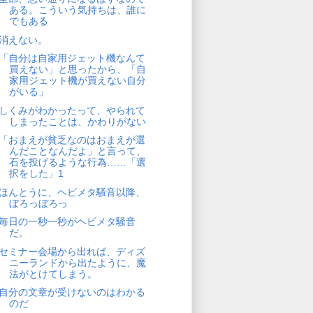
ある。こういう気持ちは、誰に
でもある
消えない。
「自分は自家用ジェット機なんて
買えない」と思ったから、「自
家用ジェット機が買えない自分
がいる」
しくみがわかったって、やられて
しまったことは、かわりがない
「おまえが貧乏なのはおまえが選
んだことなんだよ」と言って、
石を投げるような行為……「選
択をした」1
ほんとうに、ヘビメタ騒音以降、
ぼろっぼろっ
毎日の一秒一秒がヘビメタ騒音
だ。
セミナー会場から出れば、ディズ
ニーランドから出たように、魔
法がとけてしまう。
自分の文章が受けないのはわかる
のだ