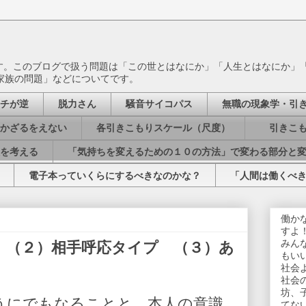
ます。このブログで扱う問題は「この世とはなにか」「人生とはなにか」
家族の問題」などについてです。
チが逆
脱力さん
騒音サイコパス
無職の現象学・引
かざるをえない
各引きこもりスケール（尺度）
引きこも
を考える
「気持ちを変えるための１０の方法」で変わる部分と
電子本っていくらにするべきなのかな？
「人間は働くべ
働か
すよ
みん
 （２）相手呼応タイプ （３）あ
もい
社会
社会
坊、
うにでもなることと、本人の意識
てな