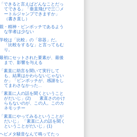
「できると言えばどんなことだっ
てできる」「垂直飛びで三〇メ
ートルジャンプできますか」
（書き直し）
親・精神・ビンボッチであるよう
な学者は少ない
学校は「比較」の「容器」だ。
「比較をするな」と言ってもむ
り。
最初にセットされた要素が、最後
まで、影響を与える
「素直に助言を聞いて実行して
も、結果はかわらないじゃない
か」「ビンボッチが、感謝をし
てまわさなかった...
「素直に人の話を聞くということ
がだいじ」(2) 素直さのかけ
らもないのが、この人。このカ
ネモッチー
「素直にやってみるということが
だいじ」 「素直に人の話を聞く
ということがだいじ」(1)
ヘビメタ騒音なんて鳴ってたっ