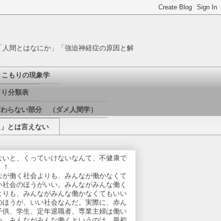
「人間とはなにか」「強迫神経症の原因と解
きこもりの現象学
り分類表
変わらない部分 （ダメ人間学）
き」とは言えない
ないと、くっていけないなんて、不健康で
！！
なが働く社会よりも、みんなが働かなくて
い社会のほうがいい。みんながみんな働く
よりも、みんながみんな働かなくてもいい
のほうが、いい社会なんだ。実際に、赤ん
子供、学生、定年退職者、専業主婦は働い
い。みんながみんな働くというのは、最初