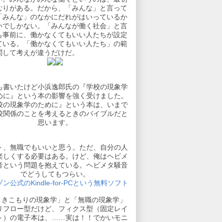
むりがある。だから、「みんな」と言って
「みんな」のなかにだれがはいっているか
いでしかない。「みんなが働く社会」と言
も事前に、働かなくてもいい人たちが設定
ている。「働かなくてもいい人たち」の範
関して考えが違うだけだ。
も書いたけど小浜逸郎氏の『学校の現象学
めに』という本の影響を強く受けました。
校の現象学のために』という本は、いまで
校関係のことを考えるときのバイブルだと
思います。
ト、無職でもいいと思う。ただ、自分の人
楽しくする必要はある。けど、俺はヘビメ
音という問題を抱えている。ヘビメタ騒音
でどうしてもつらい。
ン公式のKindle-for-PCという無料ソフト
引きこもりの現象学」と「無職の現象学」
リフロー型だけど、フィクス型（固定レイ
ト）の電子本は、……実は！！でかいモニ