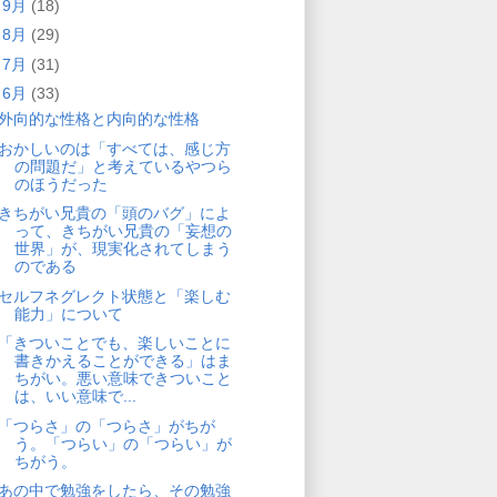
►
9月
(18)
►
8月
(29)
►
7月
(31)
▼
6月
(33)
外向的な性格と内向的な性格
おかしいのは「すべては、感じ方
の問題だ」と考えているやつら
のほうだった
きちがい兄貴の「頭のバグ」によ
って、きちがい兄貴の「妄想の
世界」が、現実化されてしまう
のである
セルフネグレクト状態と「楽しむ
能力」について
「きついことでも、楽しいことに
書きかえることができる」はま
ちがい。悪い意味できついこと
は、いい意味で...
「つらさ」の「つらさ」がちが
う。「つらい」の「つらい」が
ちがう。
あの中で勉強をしたら、その勉強