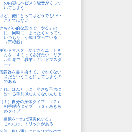
の内容にヘビメタ騒音がくっつ
いてしまう
けど、俺にとってはどうでもいい
ことではない
きちがい的な意地で「やる」の
に、同時に「まったくやってな
いつもり」が成り立っている
（再掲載）
ギルドマスターができるニートさ
んを、すくってあげたい リア
ル世界で「職業：ギルドマスタ
ー」
感覚器を書き換えて、でかくない
音だということにしてしまうの
である
これ、ほんとうに、小さな子供に
対する手加減なんてないんだよ
（１）自分の身体タイプ （２）
相手呼応タイプ （３）あきら
めタイプ
「選択をすれば現実化する」
これには、トリックがある
全部、思い通りになるはずなので