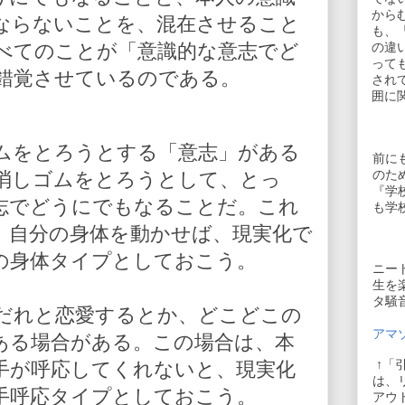
から
ならないことを、混在させること
も、
べてのことが「意識的な意志でど
の違
って
錯覚させているのである。
され
囲に
ムをとろうとする「意志」がある
前に
のた
消しゴムをとろうとして、とっ
『学
志でどうにでもなることだ。これ
も学
、自分の身体を動かせば、現実化で
の身体タイプとしておこう。
ニー
生を
タ騒
だれと恋愛するとか、どこどこの
アマゾ
ある場合がある。この場合は、本
↑「
手が呼応してくれないと、現実化
は、
手呼応タイプとしておこう。
アウ