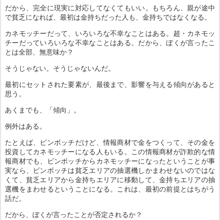
だから、完全に現実に対応してなくてもいい。もちろん、親が途中
で貧乏になれば、最初は金持ちだった人も、金持ちではなくなる。
カネモッチーだって、いろいろな不幸なことはある。超・カネモッ
チーだっていろいろな不幸なことはある。だから、ぼくが言ったこ
とは全部、無意味か？
そうじゃない。そうじゃないんだ。
最初にセットされた要素が、最後まで、影響を与える傾向があると
思う。
あくまでも、「傾向」。
例外はある。
たとえば、ビンボッチだけど、情報商材で金をつくって、その金を
投資してカネモッチーになる人もいる。この情報商材が詐欺的な情
報商材でも、ビンボッチからカネモッチーになったということが事
実なら、ビンボッチは貧乏エリアの抽選機しかまわせないのではな
くて、貧乏エリアから金持ちエリアに移動して、金持ちエリアの抽
選機をまわせるということになる。これは、最初の前提とはちがう
話だ。
だから、ぼくが言ったことが否定されるか？