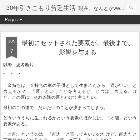
30年引きこもり貧乏生活
現在、なんとかweb系の仕事で食べています。このブログで扱う問題は「この世とはなにか」「人生とはなにか」「人間とはなにか」「強迫神経症の原因と解決法」「うつ病の原因と寄り添う方法」「家族の問題」などについてです。
Pages
最初にセットされた要素が、最後まで、
JUN
7
影響を与える
以降、思考断片
* * *
「金持ちは、金持ちの家の子供として生まれたから、運がいい」と
言えるか？ 「運」ということを考えると、じつは、言える。け
ど、この運は、それ以降の運とわけて考えたい。
最初のこの運で、だいたいのことが決まってしまう。
どういううちに生まれるかという要素のほかには、「才能」という
要素がある。
「才能」というのは、「能力」と言ってもいいのだけど、能力だと
言葉がきつくなるので、「才能」と言うことにしておく。