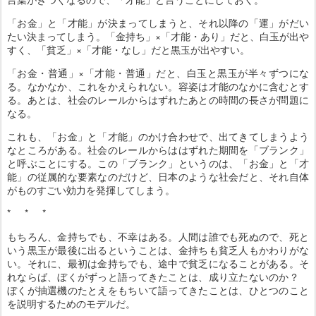
「お金」と「才能」が決まってしまうと、それ以降の「運」がだい
たい決まってしまう。「金持ち」×「才能・あり」だと、白玉が出や
すく、「貧乏」×「才能・なし」だと黒玉が出やすい。
「お金・普通」×「才能・普通」だと、白玉と黒玉が半々ずつにな
る。なかなか、これをかえられない。容姿は才能のなかに含むとす
る。あとは、社会のレールからはずれたあとの時間の長さが問題に
なる。
これも、「お金」と「才能」のかけ合わせで、出てきてしまうよう
なところがある。社会のレールからははずれた期間を「ブランク」
と呼ぶことにする。この「ブランク」というのは、「お金」と「才
能」の従属的な要素なのだけど、日本のような社会だと、それ自体
がものすごい効力を発揮してしまう。
* * *
もちろん、金持ちでも、不幸はある。人間は誰でも死ぬので、死と
いう黒玉が最後に出るということは、金持ちも貧乏人もかわりがな
い。それに、最初は金持ちでも、途中で貧乏になることがある。そ
れならば、ぼくがずっと語ってきたことは、成り立たないのか？
ぼくが抽選機のたとえをもちいて語ってきたことは、ひとつのこと
を説明するためのモデルだ。