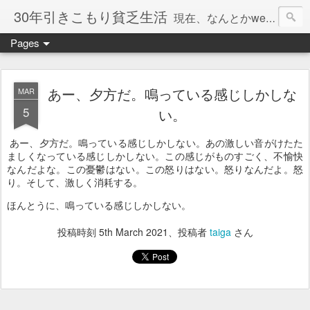
30年引きこもり貧乏生活
現在、なんとかweb系の仕事で食べています。このブログで扱う問題は「この世とはなにか」「人生とはなにか」「人間とはなにか」「強迫神経症の原因と解決法」「うつ病の原因と寄り添う方法」「家族の問題」などについてです。
Pages
あー、夕方だ。鳴っている感じしかしな
MAR
5
い。
あー、夕方だ。鳴っている感じしかしない。あの激しい音がけたた
ましくなっている感じしかしない。この感じがものすごく、不愉快
なんだよな。この憂鬱はない。この怒りはない。怒りなんだよ。怒
り。そして、激しく消耗する。
ほんとうに、鳴っている感じしかしない。
投稿時刻
5th March 2021
、投稿者
taiga
さん