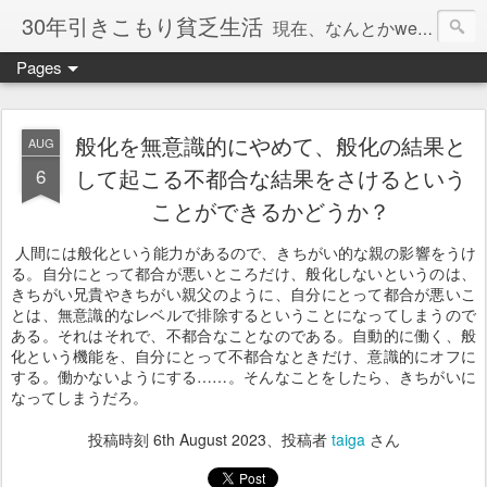
30年引きこもり貧乏生活
現在、なんとかweb系の仕事で食べています。このブログで扱う問題は「この世とはなにか」「人生とはなにか」「人間とはなにか」「強迫神経症の原因と解決法」「うつ病の原因と寄り添う方法」「家族の問題」などについてです。
Pages
般化を無意識的にやめて、般化の結果と
AUG
6
して起こる不都合な結果をさけるという
ことができるかどうか？
人間には般化という能力があるので、きちがい的な親の影響をうけ
る。自分にとって都合が悪いところだけ、般化しないというのは、
きちがい兄貴やきちがい親父のように、自分にとって都合が悪いこ
とは、無意識的なレベルで排除するということになってしまうので
ある。それはそれで、不都合なことなのである。自動的に働く、般
化という機能を、自分にとって不都合なときだけ、意識的にオフに
する。働かないようにする……。そんなことをしたら、きちがいに
なってしまうだろ。
投稿時刻
6th August 2023
、投稿者
taiga
さん