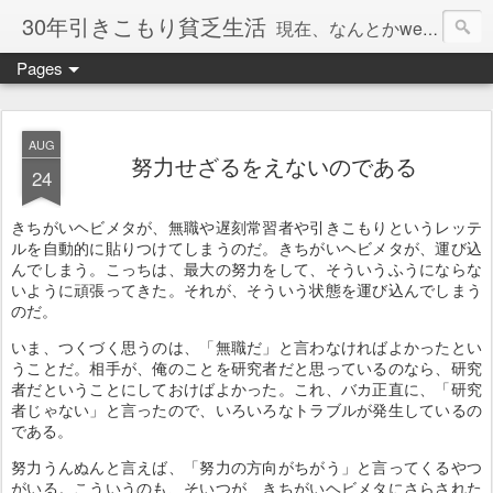
30年引きこもり貧乏生活
現在、なんとかweb系の仕事で食べています。このブログで扱う問題は「この世とはなにか」「人生とはなにか」「人間とはなにか」「強迫神経症の原因と解決法」「うつ病の原因と寄り添う方法」「家族の問題」などについてです。
Pages
AUG
努力せざるをえないのである
24
きちがいヘビメタが、無職や遅刻常習者や引きこもりというレッテ
ルを自動的に貼りつけてしまうのだ。きちがいヘビメタが、運び込
んでしまう。こっちは、最大の努力をして、そういうふうにならな
いように頑張ってきた。それが、そういう状態を運び込んでしまう
のだ。
いま、つくづく思うのは、「無職だ」と言わなければよかったとい
うことだ。相手が、俺のことを研究者だと思っているのなら、研究
者だということにしておけばよかった。これ、バカ正直に、「研究
者じゃない」と言ったので、いろいろなトラブルが発生しているの
である。
努力うんぬんと言えば、「努力の方向がちがう」と言ってくるやつ
がいる。こういうのも、そいつが、きちがいヘビメタにさらされた