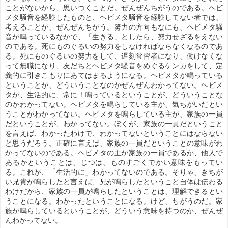
ことがないから、思いつくことだ。ぜんぜんちがうのである。ヘビ
メタ騒音を経験したものと、ヘビメタ騒音を経験してない者では、
考えることが、ぜんぜんちがう。努力の方向もなにも、ヘビメタ騒
音が鳴っているなかで、「生きる」としたら、努力せざるをえない
のである。死にものぐるいの努力をしなければならなくなるのであ
る。死にものぐるいの努力をして、遅刻常習者になり、働けなくな
って無職になり、友だちとヘビメタ騒音をめぐるケンカをして、定
義的に引きこもりにあてはまるようになる。ヘビメタが鳴っている
ということが、どういうことなのかぜんぜんわかってない。ヘビメ
タが、生活的に、常に！鳴っているということが、どういうことな
のかわかってない。ヘビメタを鳴らしている主が、気ちがいだとい
うことがわかってない。ヘビメタを鳴らしている主が、家族の一員
だということが、わかってない。ぼくが、家族の一員だということ
を言えば、わかったわけで、わかってないということにはならない
と思うだろう。正確に言えば、家族の一員だということの意味がわ
かってないのである。ヘビメタの主が家族の一員であるか、他人で
あるかということは、じつは、ものすごくでかい意味をもってい
る。これが、「生活的に」わかってないのである。そりゃ、きちが
い兄貴が鳴らしたと言えば、兄が鳴らしたということ自体は伝わる
わけだから、家族の一員が鳴らしたということは、理解できるとい
うことになる。わかったということになる。けど、ちがうのだ。家
族が鳴らしているということが、どういう意味を持つのか、ぜんぜ
んわかってない。