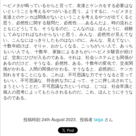
ヘビメタが鳴っているからと言って、友達とケンカをする必要はな
いということを考えるやつがいると思う。ようするに、ヘビメタと
友達とのケンカは関係がないということを考えるやつが出てくると
思う。必然性に関する疑問だ。必然性……あるんだよ。時の流れと
ともにどうしても、そうなるのだ。こんなのは、ほんとうに、経験
してみなければなわからないと思う。みんな、必然性が見えてな
い。こんなにはっきりしたものはないのに、みんな、見えてない。
十数年続けば、そりゃ、おかしくなる。こっちがいい人で、あっち
もいい人でも、十数年、家族によるきちがいヘビメタ騒音が続け
ば、交友にひびが入るのである。それは、社会システムとも関係が
あるのだけど、そうなる。必然性、ある。十数年の変化で、交友関
係がかわる。人間の関係がかわる。そうなると、必然的に、ケンカ
別れをすることになる。これは、不可思議な力でそうなると言って
もいい。不可思議な、符合的な力によって、そこに押し出されてし
まうということだ。不可思議な力というのは、じつは、社会常識と
個人の思考によってもたらされるものだ。これ、ほんとうにそうな
るのである。
投稿時刻
24th August 2023
、投稿者
taiga
さん