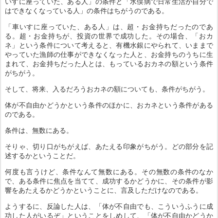
いすに座っていた、ある人」の条件と「水俣病で日常生活が自分で
はできなくなっている人」の条件はちがうのである。
「車いすに座っていた、ある人」は、超・お金持ちだったのであ
る。超・お金持ちが、投資の世界で成功した。その場合、「おカ
ネ」という条件について考えると、有機水銀にやられて、いままで
やっていた漁師の仕事ができなくなった人と、お金持ちのうちに生
まれて、お金持ちだった人とは、もっているおカネの額という条件
がちがう。
そして、将来、入るだろうおカネの額についても、条件がちがう。
体が不自由かどうかという条件のほかに、おカネという条件がある
のである。
条件は、無数にある。
そりゃ、切り口がちがえば、あたえる印象がちがう。どの部分を記
述するかということだ。
何度も言うけど、条件なんて無数にある。その無数の条件のなか
で、ある条件に焦点を当てて、成功するかどうかに、その条件が影
響をあたえるかどうかということに、言及しただけなのである。
ようするに、反論した人は、「体が不自由でも、こういうふうに成
功した人がいるぞ」ということをしめして、「体が不自由かどうか