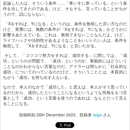
反論した人は、そういう条件……「車いすに座っている」という条
件を出してきたのである。けど、そもそも、言っていることがちが
うので、話にならない。
「Xをすれば、Yになる」というのは、条件を無視した言い方なのだ
けど、実際には、無数の条件が「Xをすれば、Yになる」かどうかに
影響をあたえている。これは、無視できないことなんだよ。けど、
ライフハックや法則性があるようなことをいいいたい人は、条件を
無視して、 「Xをすれば、Yになる」と言いたがる。
そして、「コツコツ努力をすれば、成功する」に関しては、「成
功」というのが問題で、「成功」というのが、客観的にはどういう
ことなのかわからない言葉なのだ。アドラーは明らかに「社会的な
成功」についてのべているのだけど、そういうこととは、本質的に
ちがう「成功」を持ち出す人もいる。
なので、本人のなかで「成功した」と思えば、本人がそう思ってい
るのだから、成功したということになるというような性格をもつ言
葉として「成功」という言葉を使うのであれば、なんとだって言え
ることになる。
投稿時刻
26th December 2023
、投稿者
taiga
さん