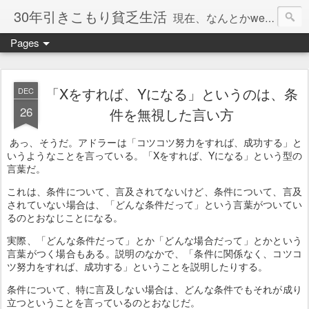
30年引きこもり貧乏生活
現在、なんとかweb系の仕事で食べています。このブログで扱う問題は「この世とはなにか」「人生とはなにか」「人間とはなにか」「強迫神経症の原因と解決法」「うつ病の原因と寄り添う方法」「家族の問題」などについてです。
Pages
「Xをすれば、Yになる」というのは、条
DEC
26
件を無視した言い方
あっ、そうだ。アドラーは「コツコツ努力をすれば、成功する」と
いうようなことを言っている。「Xをすれば、Yになる」という型の
言葉だ。
これは、条件について、言及されてないけど、条件について、言及
されていない場合は、「どんな条件だって」という言葉がついてい
るのとおなじことになる。
実際、「どんな条件だって」とか「どんな場合だって」とかという
言葉がつく場合もある。説明のなかで、「条件に関係なく、コツコ
ツ努力をすれば、成功する」ということを説明したりする。
条件について、特に言及しない場合は、どんな条件でもそれが成り
立つということを言っているのとおなじだ。