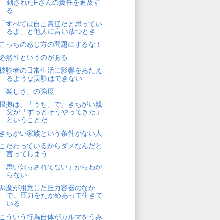
刺されたFさんの責任を追及す
る
「すべては自己責任だと思ってい
るよ」と他人に言い放つとき
こっちの感じ方の問題にするな！
必然性というのがある
被験者の日常生活に影響をあたえ
るような実験はできない
「楽しさ」の強度
根拠は、「うち」で、きちがい親
父が「ずっとそうやってきた」
ということだ
きちがい家族という条件がない人
こだわっているからダメなんだと
言ってしまう
「思い知らされてない」からわか
らない
悪魔が用意した圧力容器のなか
で、圧力をたかめあって生きて
いる
こういう行為自体がカルマをうみ