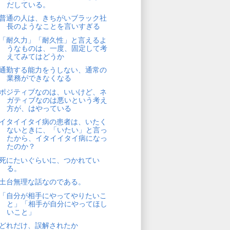
だしている。
普通の人は、きちがいブラック社
長のようなことを言いすぎる
「耐久力」「耐久性」と言えるよ
うなものは、一度、固定して考
えてみてはどうか
通勤する能力をうしない、通常の
業務ができなくなる
ポジティブなのは、いいけど、ネ
ガティブなのは悪いという考え
方が、はやっている
イタイイタイ病の患者は、いたく
ないときに、「いたい」と言っ
たから、イタイイタイ病になっ
たのか？
死にたいぐらいに、つかれてい
る。
土台無理な話なのである。
「自分が相手にやってやりたいこ
と」「相手が自分にやってほし
いこと」
どれだけ、誤解されたか