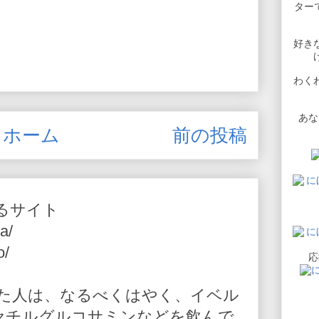
ターで
好き
わく
あな
ホーム
前の投稿
るサイト
a/
o/
応
た人は、なるべくはやく、イベル
-アセチルグルコサミンなどを飲んで