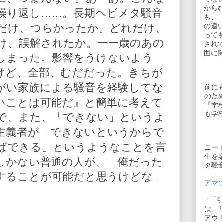
から
繰り返し……。長期ヘビメタ騒音
も、
だけ、つらかったか。どれだけ、
の違
って
け、誤解されたか。一一歳のあの
され
囲に
しまった。影響をうけないよう
けど、全部、むだだった。きちが
がい家族による騒音を経験してな
前に
のた
いことは可能だ』と簡単に考えて
『学
も学
で、また、「できない」というよ
主義者が「できないというからで
ばできる」というようなことを言
ニー
生を
しかない普通の人が、「俺だった
タ騒
することが可能だと思うけどな」
アマゾ
。
↑「
は、
アウ