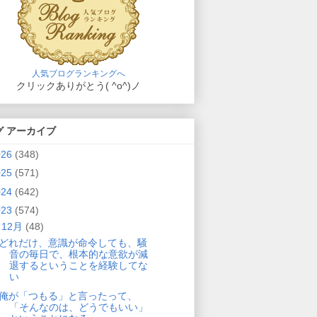
人気ブログランキングへ
クリックありがとう( ^o^)ノ
グ アーカイブ
026
(348)
025
(571)
024
(642)
023
(574)
▼
12月
(48)
どれだけ、意識が命令しても、騒
音の毎日で、根本的な意欲が減
退するということを経験してな
い
俺が「つもる」と言ったって、
「そんなのは、どうでもいい」