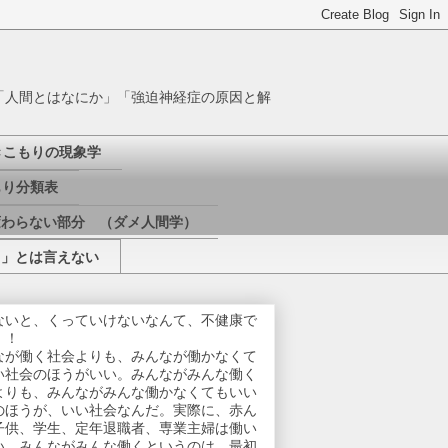
「人間とはなにか」「強迫神経症の原因と解
きこもりの現象学
り分類表
変わらない部分 （ダメ人間学）
き」とは言えない
ないと、くっていけないなんて、不健康で
！！
なが働く社会よりも、みんなが働かなくて
い社会のほうがいい。みんながみんな働く
よりも、みんながみんな働かなくてもいい
のほうが、いい社会なんだ。実際に、赤ん
子供、学生、定年退職者、専業主婦は働い
い。みんながみんな働くというのは、最初