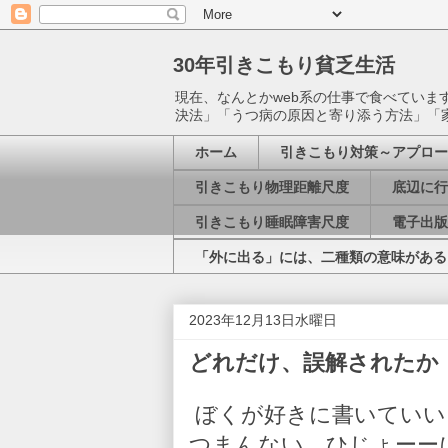
30年引きこもり貧乏生活
現在、なんとかweb系の仕事で食べてい
決法」「うつ病の原因と寄り添う方法」「
ホーム
引きこもり対策～アプロー
引きこもり物理距離尺度
底辺に行
引きこもり睡眠障害尺度
電子出版
「外に出る」には、二種類の意味がある
2023年12月13日水曜日
どれだけ、誤解されたか
ぼくが好きに書いていい
つまんない。ひじょーー