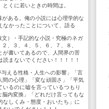
。とくに若いときの時間は。
味がある。俺の小説には心理学的な
えなかったことについて、語る
散文）・手記的な小説・究極のネガ
、２、３、４、５、６、７、８、
とが書いてあるので、人間界の苦
は読まないでください！！！！！
が与える性格・人生への影響」「言
人間の心理」「変な頑固さ」「平気
ているのに嘘を言っているつもり
な脳内変換」「どれだけ言ってもな
的なしくみ・態度・おいたち」に