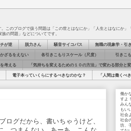
ます。このブログで扱う問題は「この世とはなにか」「人生とはなにか」
家族の問題」などについてです。
チが逆
脱力さん
騒音サイコパス
無職の現象学・引
かざるをえない
各引きこもりスケール（尺度）
引きこも
を考える
「気持ちを変えるための１０の方法」で変わる部分と
電子本っていくらにするべきなのかな？
「人間は働くべ
働か
すよ
みん
もい
社会
ブログだから、書いちゃうけど、
社会
坊、
に、つまんない。あーあ。こんな
てな