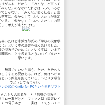
むりがある。だから、「みんな」と言って
「みんな」のなかにだれがはいっているか
いでしかない。「みんなが働く社会」と言
も事前に、働かなくてもいい人たちが設定
ている。「働かなくてもいい人たち」の範
関して考えが違うだけだ。
も書いたけど小浜逸郎氏の『学校の現象学
めに』という本の影響を強く受けました。
校の現象学のために』という本は、いまで
校関係のことを考えるときのバイブルだと
思います。
ト、無職でもいいと思う。ただ、自分の人
楽しくする必要はある。けど、俺はヘビメ
音という問題を抱えている。ヘビメタ騒音
でどうしてもつらい。
ン公式のKindle-for-PCという無料ソフト
引きこもりの現象学」と「無職の現象学」
リフロー型だけど、フィクス型（固定レイ
ト）の電子本は、……実は！！でかいモニ