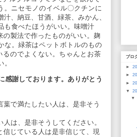
う。ニセモノのイベル〇クチンに
噌汁、納豆、甘酒、緑茶、みかん、
品も食べたほうがいい。味噌汁
来の製法で作ったものがいい。麹
かな。緑茶はペットボトルのもの
いるのでよくない。ちゃんとお茶
ブロ
い。
►
2
►
2
に感謝しております。ありがとう
►
2
▼
2
言葉で満たしたい人は、是非そう
い人は、是非そうしてください。
と信じている人は是非信じて、現