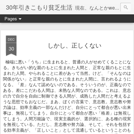
30年引きこもり貧乏生活
現在、なんとかweb系の仕事で食べています。このブログで扱う問題は「この世とはなにか」「人生とはなにか」「人間とはなにか」「強迫神経症の原因と解決法」「うつ病の原因と寄り添う方法」「家族の問題」などについてです。
Pages
DEC
しかし、正しくない
30
極端に悪い「うち」に生まれると、普通の人がせめてくることにな
る。きちがい的な親のもとに生まれた人間と、正常な親のもとに生
まれた人間。やられることに差があって当然。けど、「そんなのは
関係がない」と正常な親のもとに生まれた人間に、言われるように
なる。「差」なんて認めないのである。そういうのが、正義なので
ある。差にこだわる人間は、未熟な人間なのである。これは、意志
の力で自分を自由に制御できる人間が、成熟した人間だと考えるよ
うな思想でもおなじだ。まあ、ぼくの言葉で、意志教。意志教や努
力論は、効率主義の一部なんだけど、自分にとって都合が悪い出来
事は、無視してしまう。自分にとって都合が悪い「格差」は無視し
てしまう。人間万能論で、現実主義的が、選択的に、ある種の現実
を無視している。ただし、意志教や努力論、そして、それを包括す
る効率主義が、「正しいこと」として流通しているということのも