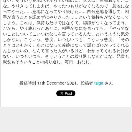
ない。そういう意地がかかっているのに、本人は、無頓着なんだよ
な。やりきってしまえば、やったつもりがなくなるので、意地にな
ってやった……意地になってやり続けた……自分意地を通して、相
手が言うことを認めずにやりきった……という気持ちがなくなって
しまう。これは、気持ちだけではなくて、認識がなくなってまう。
だから、やり終わったあとに、相手がなにを言っても、「やってな
いことについてこいつはなにを言っているんだ」というような気分
しかない。こういう、態度。いつもいつも、こういう態度。「その
ときはともかく、あとになって冷静になって話せばわかってくれる
んじゃないの」なんて言った人がいるけど、わかってくれるわけが
ない。いつもいつも、そういうことの繰り返しなんだよな。兄貴も
親父もそういうことの繰り返し。毎日、おなじ。
投稿時刻
11th December 2021
、投稿者
taiga
さん