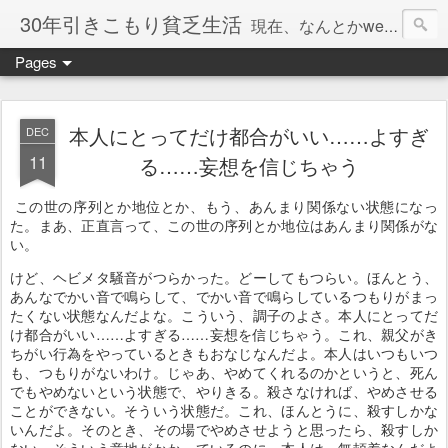
30年引きこもり貧乏生活
現在、なんとかweb系の仕事で食べています。このブログで扱う問題は「この世とはなにか」「人生とはなにか」「人間とはなにか」「強迫神経症の原因と解決法」「うつ病の原因と寄り添う方法」「家族の問題」などについてです。
Pages
本人にとってだけ都合がいい……よすぎ
DEC
11
る……妄想を信じちゃう
この世の序列とか地位とか、もう、あんまり関係ない状態になっ
た。まあ、正直言って、この世の序列とか地位はあんまり関係がな
い。
けど、ヘビメタ騒音がつらかった。どーしてもつらい。ほんとう、
あんなでかい音で鳴らして、でかい音で鳴らしているつもりがまっ
たくない状態なんだよな。こういう、調子のよさ。本人にとってだ
け都合がいい……よすぎる……妄想を信じちゃう。これ、親父がき
ちがい行為をやっているときもおなじなんだよ。本人はいつもいつ
も、つもりがないわけ。じゃあ、やめてくれるのかというと、死ん
でもやめないという状態で、やりきる。殺さなければ、やめさせる
ことができない。そういう状態だ。これ、ほんとうに、殺すしかな
いんだよ。そのとき、その場でやめさせようと思ったら、殺すしか