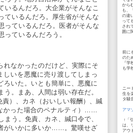
から
ているんだろ。大企業がそんなこ
も、
っているんだろ。厚生省がそんな
の違
って
思っているんだろ。医者がそんな
され
囲に
思っているんだろう。
前に
のた
『学
られなかったのだけど、実際にそ
も学
ましいを悪魔に売り渡してしまっ
どろいた。いとも簡単に、悪魔に
ニー
まう。まあ、人間は弱い存在だ。
生を
タ騒
免責）、カネ（おいしい報酬）、緘
なかった場合のペナルティ）……
アマゾ
しまう。免責、カネ、緘口令で、
↑「
は、
者がいかに多いか……。驚嘆せざ
アウ