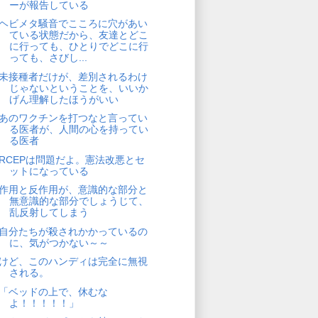
ーが報告している
ヘビメタ騒音でこころに穴があい
ている状態だから、友達とどこ
に行っても、ひとりでどこに行
っても、さびし...
未接種者だけが、差別されるわけ
じゃないということを、いいか
げん理解したほうがいい
あのワクチンを打つなと言ってい
る医者が、人間の心を持ってい
る医者
RCEPは問題だよ。憲法改悪とセ
ットになっている
作用と反作用が、意識的な部分と
無意識的な部分でしょうじて、
乱反射してしまう
自分たちが殺されかかっているの
に、気がつかない～～
けど、このハンディは完全に無視
される。
「ベッドの上で、休むな
よ！！！！！」