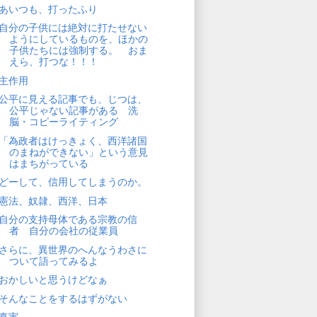
あいつも、打ったふり
自分の子供には絶対に打たせない
ようにしているものを、ほかの
子供たちには強制する。 おま
えら、打つな！！！
主作用
公平に見える記事でも、じつは、
公平じゃない記事がある 洗
脳・コピーライティング
「為政者はけっきょく、西洋諸国
のまねができない」という意見
はまちがっている
どーして、信用してしまうのか。
憲法、奴隷、西洋、日本
自分の支持母体である宗教の信
者 自分の会社の従業員
さらに、異世界のへんなうわさに
ついて語ってみるよ
おかしいと思うけどなぁ
そんなことをするはずがない