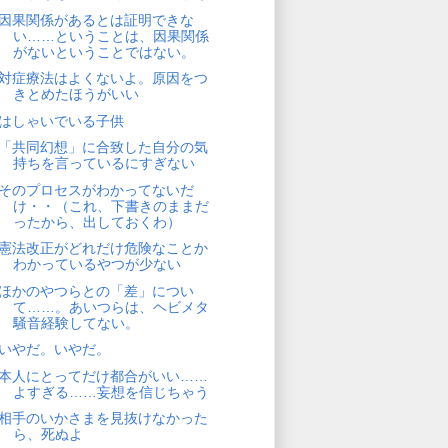
因果関係があるとは証明できな
い……ということは、因果関係
がないということではない。
対症療法はよくないよ。原因をつ
きとめたほうがいい
はしゃいでいる子供
「共同幻想」に合致した自分の気
持ちを言っているにすぎない
そのプロセスがわかってないだ
け・・（これ、下書きのままだ
ったから、出しておくわ）
憲法改正がどれだけ危険なことか
わかっているやつが少ない
ほかのやつらとの「差」につい
て……。あいつらは、ヘビメタ
騒音経験してない。
いやだ。いやだ。
本人にとってだけ都合がいい……
よすぎる……妄想を信じちゃう
相手のいかさまを見抜けなかった
ら、死ぬよ