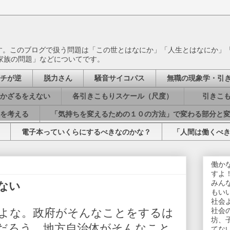
ます。このブログで扱う問題は「この世とはなにか」「人生とはなにか」
家族の問題」などについてです。
チが逆
脱力さん
騒音サイコパス
無職の現象学・引
かざるをえない
各引きこもりスケール（尺度）
引きこも
を考える
「気持ちを変えるための１０の方法」で変わる部分と
電子本っていくらにするべきなのかな？
「人間は働くべ
働か
すよ
みん
ない
もい
社会
よな。政府がそんなことをするは
社会
坊、
だろう。地方自治体がそんなこと
てな