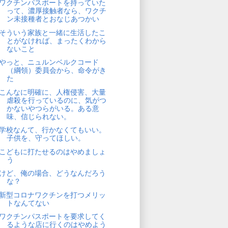
ワクチンパスポートを持っていた
って、濃厚接触者なら、ワクチ
ン未接種者とおなじあつかい
そういう家族と一緒に生活したこ
とがなければ、まったくわから
ないこと
やっと、ニュルンベルクコード
（綱領）委員会から、命令がき
た
こんなに明確に、人権侵害、大量
虐殺を行っているのに、気がつ
かないやつらがいる。ある意
味、信じられない。
学校なんて、行かなくてもいい。
子供を、守ってほしい。
こどもに打たせるのはやめましょ
う
けど、俺の場合、どうなんだろう
な？
新型コロナワクチンを打つメリッ
トなんてない
ワクチンパスポートを要求してく
るような店に行くのはやめよう