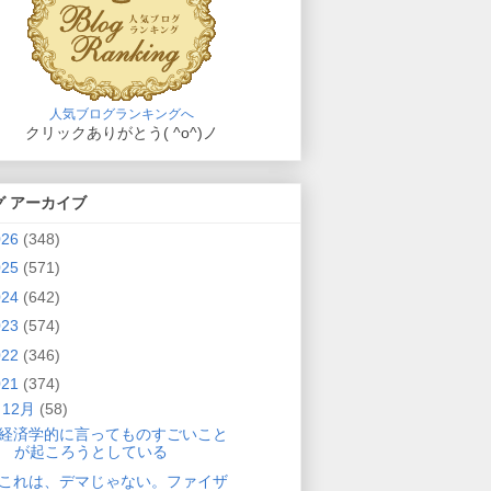
人気ブログランキングへ
クリックありがとう( ^o^)ノ
グ アーカイブ
026
(348)
025
(571)
024
(642)
023
(574)
022
(346)
021
(374)
▼
12月
(58)
経済学的に言ってものすごいこと
が起ころうとしている
これは、デマじゃない。ファイザ