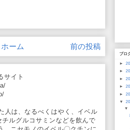
ホーム
前の投稿
ブロ
►
2
►
2
るサイト
►
2
a/
►
2
o/
►
2
▼
2
た人は、なるべくはやく、イベル
-アセチルグルコサミンなどを飲んで
う。ニセモノのイベル〇クチンに