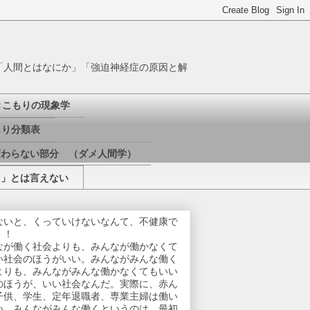
「人間とはなにか」「強迫神経症の原因と解
きこもりの現象学
り分類表
変わらない部分 （ダメ人間学）
き」とは言えない
ないと、くっていけないなんて、不健康で
！！
なが働く社会よりも、みんなが働かなくて
い社会のほうがいい。みんながみんな働く
よりも、みんながみんな働かなくてもいい
のほうが、いい社会なんだ。実際に、赤ん
子供、学生、定年退職者、専業主婦は働い
い。みんながみんな働くというのは、最初