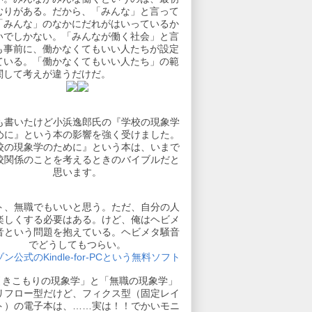
むりがある。だから、「みんな」と言って
「みんな」のなかにだれがはいっているか
いでしかない。「みんなが働く社会」と言
も事前に、働かなくてもいい人たちが設定
ている。「働かなくてもいい人たち」の範
関して考えが違うだけだ。
も書いたけど小浜逸郎氏の『学校の現象学
めに』という本の影響を強く受けました。
校の現象学のために』という本は、いまで
校関係のことを考えるときのバイブルだと
思います。
ト、無職でもいいと思う。ただ、自分の人
楽しくする必要はある。けど、俺はヘビメ
音という問題を抱えている。ヘビメタ騒音
でどうしてもつらい。
ン公式のKindle-for-PCという無料ソフト
引きこもりの現象学」と「無職の現象学」
リフロー型だけど、フィクス型（固定レイ
ト）の電子本は、……実は！！でかいモニ