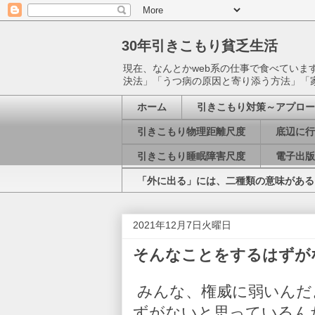
30年引きこもり貧乏生活
現在、なんとかweb系の仕事で食べてい
決法」「うつ病の原因と寄り添う方法」「
ホーム
引きこもり対策～アプロー
引きこもり物理距離尺度
底辺に行
引きこもり睡眠障害尺度
電子出版
「外に出る」には、二種類の意味がある
2021年12月7日火曜日
そんなことをするはずが
みんな、権威に弱いんだ
ずがないと思っているん