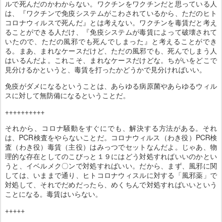
ルで死んだのかわからない。ワクチンをワクチンだと思っている人
は、『ワクチンで免疫システムがこわされているから、ただのヒト
コロナウィルスで死んだ』とは考えない。ワクチンを毒賃だと考え
ることができる人だけ、『免疫システムが毒賃によって破壊されて
いたので、ただの風邪でも死んでしまった』と考えることができ
る。まあ、まれなケースだけど、ただの風邪でも、死んでしまう人
はいるんだよ。これこそ、まれなケースだけどな。ちがいをどこで
見分けるかというと、毒賃を打ったかどうかで見分ければいい。
免疫がダメになるということは、あらゆる病原菌やあらゆるウィル
スに対して無防備になるということだ。
++++++++++
それから、コロナ騒動をすぐにでも、解決する方法がある。それ
は、PCR検査をやらないことだ。コロナウィルス（わき役）PCR検
査（わき役）毒賃（主役）はみっつでセットなんだよ。じゃあ、物
理的な存在としてのこびっと１９にはどう対処すればいいのかとい
うと、イベルメク〇ンで対処すればいい。だから、まず、風邪に関
しては、いままで通り、ヒトコロナウィスルに対する「風邪薬」で
対処して、それでだめだったら、めくちんで対処すればいいという
ことになる。毒賃はいらない。
+++++