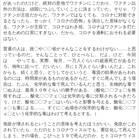
があったのだけど、絶対の意地でワクチンにこだわり、ワクチン以
外の方法は、頑固につぶしていくことに決まっていた。そりゃ、ワ
クチンが主役だからだ。ワクチンではなくても、コロナに対処でき
るとなったら、せっかく『コロナの恐怖』を演出した意味がなくな
る。ワクチンが主役で、コロナはわき役。コロナはワクチンを打た
せるための口実にすぎない。だから、コロナを過剰におそれる必要
はない。
普通の人は、政〇や〇〇省がそんなことをするわけがない……と思
っているのだ。そんなことって、ひとべらし、だよ。けど、今回
は やってる。実際、毎月、一万人ぐらいの超過死亡があるだ
ろ。例年に比べて、だいたい、月に１万人ぐらい多いんだよ。これ
からも、続くと思う。どうしてかというと、毒賃の効果があらわれ
るのには、時間差があるものがあるからだ。すぐに死んでしまう場
合は、たぶん、化学的な毒で死んでいるんだと思う。生物的な毒で
〇ぬ人は、最長１０年ぐらいの猶予がある。（酸化〇〇フェ〇を無
視すれば……酸化〇〇フェ〇は化学的な毒に分類されるべきだろ
う。けど、酸化〇〇フェ〇はいろいろと影響を与える。酸化〇〇フ
ェ〇も量による……。すぐに〇ぬ場合の化学的な毒と、酸化〇〇フ
ェ〇という化学的な毒はわけて考えるとする。）
免疫が壊されるということの意味を考えたほうがいい。免疫がこわ
されていたら、ただのヒトコロナウィスルでも、重症化して死んで
しまう。その場合、こびっと１９で死んだのか、ヒトコロナウィス