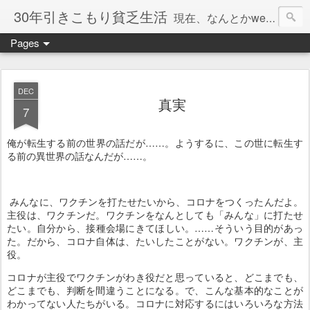
30年引きこもり貧乏生活
現在、なんとかweb系の仕事で食べています。このブログで扱う問題は「この世とはなにか」「人生とはなにか」「人間とはなにか」「強迫神経症の原因と解決法」「うつ病の原因と寄り添う方法」「家族の問題」などについてです。
Pages
DEC
真実
7
俺が転生する前の世界の話だが……。ようするに、この世に転生す
る前の異世界の話なんだが……。
みんなに、ワクチンを打たせたいから、コロナをつくったんだよ。
主役は、ワクチンだ。ワクチンをなんとしても「みんな」に打たせ
たい。自分から、接種会場にきてほしい。……そういう目的があっ
た。だから、コロナ自体は、たいしたことがない。ワクチンが、主
役。
コロナが主役でワクチンがわき役だと思っていると、どこまでも、
どこまでも、判断を間違うことになる。で、こんな基本的なことが
わかってない人たちがいる。コロナに対応するにはいろいろな方法