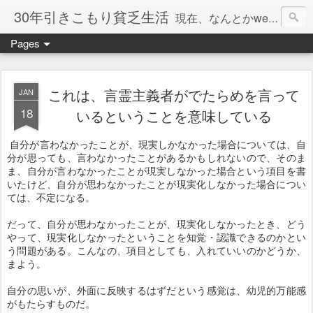
30年引きこもり貧乏生活
現在、なんとかweb系の仕事で食べています。このブログで扱う問題は「この世とはなにか」「人生とはなにか」「人間とはなにか」「強迫神経症の原因と解決法」「うつ病の原因と寄り添う方法」「家族の問題」などについてです。
Pages
これは、言霊主義者がでたらめを言って
JAN
18
いるということを意味している
自分が言わなかったことが、現実しかなかった場合については、自
分が思っても、言わなかったことがあるかもしれないので、そのま
ま、自分が言わなかったことが現実しなかった場合という項目を書
いたけど、自分が思わなかったことが現実化しなかった場合につい
ては、不定になる。
だって、自分が思わなかったことが、現実化しなかったとき、どう
やって、現実化しなかったということを知覚・認識できるのかとい
う問題がある。こんなの、項目としても、入れていいのかどうか、
まよう。
自分の思いが、外面に反映するはずだという感覚は、幼児的万能感
がもたらすものだ。