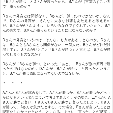
「Bさんが勝つ」とDさんが言ったから、Bさんが（言霊のすごい力
で）勝ったのか？
Dさんの発言とは関係なく、Bさんが、勝ったのではないか。なん
で、Dさんの発言が、そんなに大きな影響をあたえると考えるの
だ。BさんがAさんよりも、いろいろな点ですぐれていたから、Bさ
んの実力で、Bさんが勝ったということにはならないのか？
Dさんの発言というのは、そんなにも力があることなのか。Dさん
は、BさんともAさんとも関係がない、一個人だ。Bさんがどれだけ
弱くても、Dさんがひとこと「Bさんが勝つ」と言えば、Bさんが勝
ってしまうものなのか？
Dさんが「Bさんが勝つ」といった「あと」、Bさんが別の原因で勝
ったのではないのか。Dさんが「Bさんが勝つ」と言ったというこ
と、Bさんが勝つ原因になってないのではないか。
＊ ＊ ＊
AさんとBさんが試合をして、Aさんが勝つか、Bさんが勝つかどっち
かになるという場合について考えてみよう。その場合、Eさんが、A
さんが勝つと言い、FさんがBさんが勝つと言ったとしよう。Bさん
が勝って、Aさんが負けたとする。その場合、Eさんが言ったことは
現実化しなかったということになる。まさに「言ったことが現実し