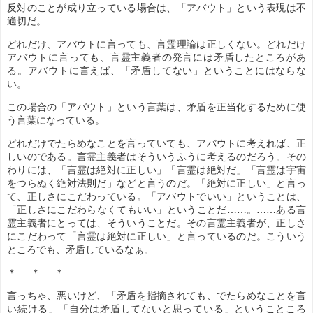
反対のことが成り立っている場合は、「アバウト」という表現は不
適切だ。
どれだけ、アバウトに言っても、言霊理論は正しくない。どれだけ
アバウトに言っても、言霊主義者の発言には矛盾したところがあ
る。アバウトに言えば、「矛盾してない」ということにはならな
い。
この場合の「アバウト」という言葉は、矛盾を正当化するために使
う言葉になっている。
どれだけでたらめなことを言っていても、アバウトに考えれば、正
しいのである。言霊主義者はそういうふうに考えるのだろう。その
わりには、「言霊は絶対に正しい」「言霊は絶対だ」「言霊は宇宙
をつらぬく絶対法則だ」などと言うのだ。「絶対に正しい」と言っ
て、正しさにこだわっている。「アバウトでいい」ということは、
「正しさにこだわらなくてもいい」ということだ……。……ある言
霊主義者にとっては、そういうことだ。その言霊主義者が、正しさ
にこだわって「言霊は絶対に正しい」と言っているのだ。こういう
ところでも、矛盾しているなぁ。
＊ ＊ ＊
言っちゃ、悪いけど、「矛盾を指摘されても、でたらめなことを言
い続ける」「自分は矛盾してないと思っている」ということころ