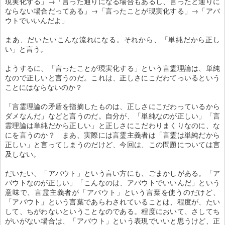
現実化する」→「言った通りになる場合もあるし、言ったと通りに
ならない場合だってある」→「言ったことが現実化する」→「アバ
ウトでいいんだよ」
まあ、だいたいこんな流れになる。それから、「単純だから正し
い」と言う。
ようするに、「言ったことが現実化する」という言霊理論は、単純
なので正しいと言うのだ。これは、正しさにこだわてっいるという
ことにはならないのか？
「言霊理論の矛盾を指摘したものは、正しさにこだわっているから
ダメなんだ」などと言うのだ。自分が、「単純なのが正しい」「言
霊理論は単純だから正しい」と正しさにこだわりまくりなのに、な
にを言うのか？ まあ、実際には言霊主義者は「言霊は単純だから
正しい」と言ってしまうのだけど、今回は、この問題については言
及しない。
だいたい、「アバウト」という言い方にも、ごまかしがある。「ア
バウトなのが正しい」「こんなのは、アバウトでいいんだ」という
意味で、言霊主義者が「アバウト」という言葉を使うのだけど、
「アバウト」という言葉であらわされていることは、程度が、たい
して、ちがわないということなのである。程度において、さしてち
がいがない場合は、「アバウト」という表現でいいと思うけど、正