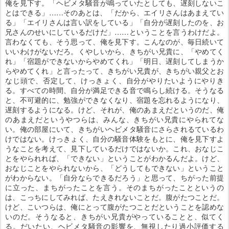
俺を見下す。「ヘビメタ騒音が鳴っていたとしても、遅刻しないこ
とはできる」……そのあとは、「だから、エイリさんはあまえてい
る」「エイリさんは言い訳をしている」「自分が遅刻したのを、お
兄さんのせいにしているだけだ」……ということを言うわけだよ。
言わなくても、そう思って、俺を見下す。こんなのが、毎日続いて
いいわけがないだろ。くやしいから、きちがい兄貴に、「やめてく
れ」「宿題ができないからやめてくれ」「明日、遅刻してしまうか
らやめてくれ」と言ったって、きちがい兄貴が、きちがい親父とお
なじ頭で、否定して、けっきょく、自分がやりたいようにやりき
る。すべての時間、自分が満足できる音で鳴らし続ける。そうなる
と、不可避的に、勉強ができなくなり、宿題を忘れるようになり、
遅刻するようになる。けど、それが、俺のあまえだというのだ、俺
のあまえだというやつらは、みんな、きちがい兄貴にやられてな
い。俺の部屋にいて、きちがいヘビメタ騒音にさらされるているわ
けではない。けっきょく、自分の騒音体験をもとに、俺を見下すよ
うなことを考えて、見下しているだけではないか。これ、おなじこ
とをやられれば、「できない」ということがわかるんだよ。けど、
おなじことをやられないから、「どうしてもできない」ということ
がわからない。「自分ならできるだろう」と思って、ちがった前提
に立った、まちがったことを言う。そのまちがったことというの
は、こっちにしてみれば、たえきれないことだ。腹がたつことだ。
けど、こいつらは、俺にとって腹がたつことだということを認めな
いのだ。そうなると、きちがい兄貴がやっていることと、似てく
る。だいたい、ヘビメタ騒音の影響を、無視したり過小評価する