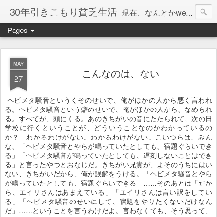
30年引きこもり貧乏生活
現在、なんとかweb系の仕事で食べています。このブログで扱う問題は「この世とはなにか」「人生とはなにか」「人間とはなにか」「強迫神経症の原因と解決法」「うつ病の原因と寄り添う方法」「家族の問題」などについてです。
Pages
MAY
こんなのは、ない
27
ヘビメタ騒音というくそのせいで、俺がほかの人から悪く言われ
る。ヘビメタ騒音という癖のせいで、俺がほかの人から、なめられ
る。すべてが、頭にくる。あのきちがいの音にたたられて、次の日
学校に行くということが、どういうことなのかわかっているの
か？ わかるわけがない。わかるわけがない。こいつらは、みん
な、「ヘビメタ騒音とやらが鳴っていたとしても、宿題ぐらいでき
る」「ヘビメタ騒音が鳴っていたとしても、遅刻しないことはでき
る」と言ったやつとおなじだ。きちがい兄貴が、よそのうちにはい
ない、きちがいだから、俺が誤解をうける。「ヘビメタ騒音とやら
が鳴っていたとしても、宿題ぐらいできる」……そのあとは「だか
ら、エイリさんはあまえている」「エイリさんは言い訳をしてい
る」「ヘビメタ騒音のせいにして、宿題をやりたくないだけなん
だ」……ということを言うわけだよ。言わなくても、そう思って、