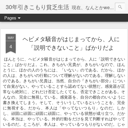
30年引きこもり貧乏生活
現在、なんとかweb系の仕事で食べています。このブログで扱う問題は「この世とはなにか」「人生とはなにか」「人間とはなにか」「強迫神経症の原因と解決法」「うつ病の原因と寄り添う方法」「家族の問題」などについてです。
Pages
ヘビメタ騒音がはじまってから、人に
MAY
4
「説明できないこと」ばかりだよ
ほんとうに、ヘビメタ騒音がはじまってから、人に「説明できない
こと」ばかりだよ。これ、きちがい兄貴が、きちがいなので、ほん
とうに、ほかの人のうちには、「いない」のである。だから、ほか
の人は、きちがいの行動について理解がないのである。理解しない
のである。きちがい兄貴は、当然、自分の『きちがい部分』につい
て自覚がない。やっていることすら認めてない状態だ。感覚器が正
常なら絶対に、どれだけ否定したくても、否定できことがある。そ
んなの、完全に無視している。感覚器を、自分の都合のいいように
書き換えてしまう。そして、そういうしているということを、完全
に無視する。だから、本人は「やってないつもり」なのだ。しか
し、頑固に頑固に頑固に頑固に、やっている状態が成り立つ。だか
ら、本当は、やっている。外的行動をだけを見て判断すればやって
いるのだ。ところが、本人は、やっているつもりがないのだ。じゃ