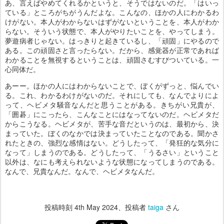
あ、言えばやめてくれるかというと、そうではないのだ。「はいっ
ている」ところがちがうんだよな。こんなの、ほかの人にわかるわ
けがない。本人がわからないはずがないということを、本人がわか
らない。そういう状態で、本人がやりたいことを、やってしまう。
夢遊病者じゃない。はっきりと起きているし、「頑固」にやるので
ある。この頑固さと言ったらない。だから、感覚器が正常であれば
わかることを無視するということは、頑固さむすびついている。一
心同体だ。
あーー。ほかの人にはわからないことで、ぼくがずっと、悩んでい
る。これ、わかるわけがないのだ。それにしても、なんでよりによ
って、ヘビメタ騒音なんだと思うことがある。きちがい兄貴が、
「囲碁」にこったら、こんなことにはなってないのだ。ヘビメタだ
からこうなる。ヘビメタが、苦手な音だというのは、最初から、決
まっていた。ぼくのなかでは決まっていたことなのである。聞かさ
れたときの、強烈な感情はない。どうしたって、「発狂的な気分に
なって」しまうのである。どうしたって、「うるさい」ということ
以外は、なにも考えられないような状態になってしまうのである。
なんで、兄貴なんだ。なんで、ヘビメタなんだ。
投稿時刻
4th May 2024
、投稿者
taiga
さん