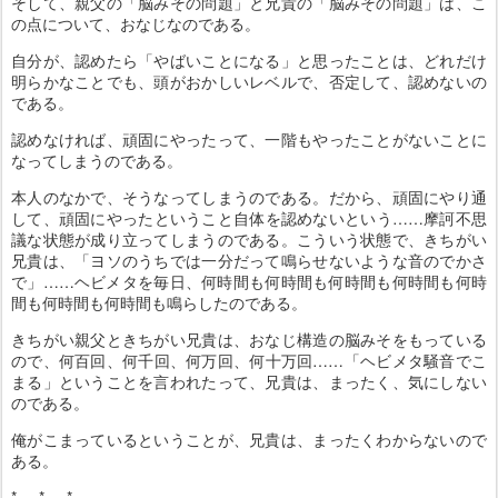
そして、親父の「脳みその問題」と兄貴の「脳みその問題」は、こ
の点について、おなじなのである。
自分が、認めたら「やばいことになる」と思ったことは、どれだけ
明らかなことでも、頭がおかしいレベルで、否定して、認めないの
である。
認めなければ、頑固にやったって、一階もやったことがないことに
なってしまうのである。
本人のなかで、そうなってしまうのである。だから、頑固にやり通
して、頑固にやったということ自体を認めないという……摩訶不思
議な状態が成り立ってしまうのである。こういう状態で、きちがい
兄貴は、「ヨソのうちでは一分だって鳴らせないような音のでかさ
で」……ヘビメタを毎日、何時間も何時間も何時間も何時間も何時
間も何時間も何時間も鳴らしたのである。
きちがい親父ときちがい兄貴は、おなじ構造の脳みそをもっている
ので、何百回、何千回、何万回、何十万回……「ヘビメタ騒音でこ
まる」ということを言われたって、兄貴は、まったく、気にしない
のである。
俺がこまっているということが、兄貴は、まったくわからないので
ある。
* * *