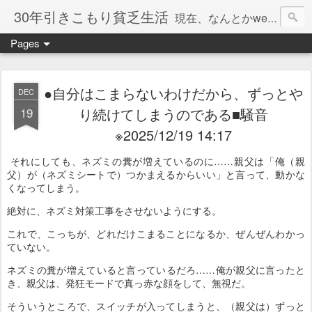
30年引きこもり貧乏生活
現在、なんとかweb系の仕事で食べています。このブログで扱う問題は「この世とはなにか」「人生とはなにか」「人間とはなにか」「強迫神経症の原因と解決法」「うつ病の原因と寄り添う方法」「家族の問題」などについてです。
Pages
●自分はこまらないわけだから、ずっとや
DEC
19
り続けてしまうのである■騒音
※2025/12/19 14:17
それにしても、ネズミの糞が増えているのに……親父は「俺（親
父）が（ネズミシートで）つかまえるからいい」と言って、動かな
くなってしまう。
絶対に、ネズミ対策工事をさせないようにする。
これで、こっちが、どれだけこまることになるか、ぜんぜんわかっ
ていない。
ネズミの糞が増えていると言っているだろ……俺が親父に言ったと
き、親父は、発狂モードで真っ赤な顔をして、無視だ。
そういうところで、スイッチが入ってしまうと、（親父は）ずっと