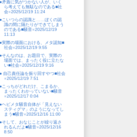
●矛盾に気がつかない人が、いく
ら考えても無駄なのである■社
会※2025/12/19 11:24
●こいつらの認識と……ぼくの認
識の間に隔たりができてしまう
のである■騒音※2025/12/19
11:13
●実際の場面における、メタ認知■
社会※2025/12/19 9:55
●そんなのは、お題目で、実際の
場面では、まったく役に立たな
い■社会※2025/12/19 9:16
● 自己責任論を振り回すやつ■社会
※2025/12/19 7:51
●こっちがどれだけ、こまるか、
まったくわかっていない■騒音
※2025/12/17 0:04
●ヘビメタ騒音自体が「見えない
スティグマ」のようになってし
まう■騒音※2025/12/16 11:00
●そして、おなじことが繰り返さ
れるんだよ■騒音※2025/12/16
8:50