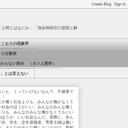
「人間とはなにか」「強迫神経症の原因と解
きこもりの現象学
り分類表
変わらない部分 （ダメ人間学）
き」とは言えない
ないと、くっていけないなんて、不健康で
！！
なが働く社会よりも、みんなが働かなくて
い社会のほうがいい。みんながみんな働く
よりも、みんながみんな働かなくてもいい
のほうが、いい社会なんだ。実際に、赤ん
子供、学生、定年退職者、専業主婦は働い
い。みんながみんな働くというのは、最初