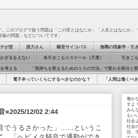
ます。このブログで扱う問題は「この世とはなにか」「人生とはなにか」
家族の問題」などについてです。
チが逆
脱力さん
騒音サイコパス
無職の現象学・引
かざるをえない
各引きこもりスケール（尺度）
引きこも
を考える
「気持ちを変えるための１０の方法」で変わる部分と
電子本っていくらにするべきなのかな？
「人間は働くべ
働か
すよ
みん
25/12/02 2:44
もい
社会
音でうるさかった」……というこ
社会
坊、
て、「ヘビメタ騒音で通勤ができ
てな