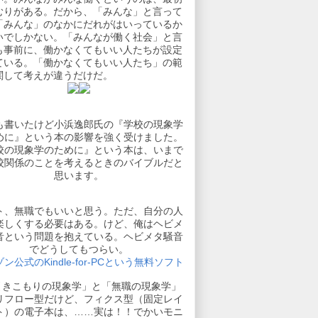
むりがある。だから、「みんな」と言って
「みんな」のなかにだれがはいっているか
いでしかない。「みんなが働く社会」と言
も事前に、働かなくてもいい人たちが設定
ている。「働かなくてもいい人たち」の範
関して考えが違うだけだ。
も書いたけど小浜逸郎氏の『学校の現象学
めに』という本の影響を強く受けました。
校の現象学のために』という本は、いまで
校関係のことを考えるときのバイブルだと
思います。
ト、無職でもいいと思う。ただ、自分の人
楽しくする必要はある。けど、俺はヘビメ
音という問題を抱えている。ヘビメタ騒音
でどうしてもつらい。
ン公式のKindle-for-PCという無料ソフト
引きこもりの現象学」と「無職の現象学」
リフロー型だけど、フィクス型（固定レイ
ト）の電子本は、……実は！！でかいモニ