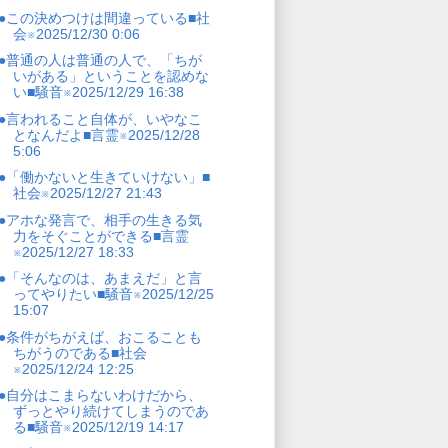
●この決めつけは間違っている■社
会※2025/12/30 0:06
●普通の人は普通の人で、「ちが
いがある」ということを認めな
い■騒音※2025/12/29 16:38
●言われること自体が、いやなこ
となんだよ■言霊※2025/12/28
5:06
●「働かないと生きていけない」■
社会※2025/12/27 21:43
●アホな発言で、相手の生きる気
力をそぐことができる■言霊
※2025/12/27 18:33
●「そんなのは、あまえだ」と言
ってやりたい■騒音※2025/12/25
15:07
●条件がちがえば、おこることも
ちがうのである■社会
※2025/12/24 12:25
●自分はこまらないわけだから、
ずっとやり続けてしまうのであ
る■騒音※2025/12/19 14:17