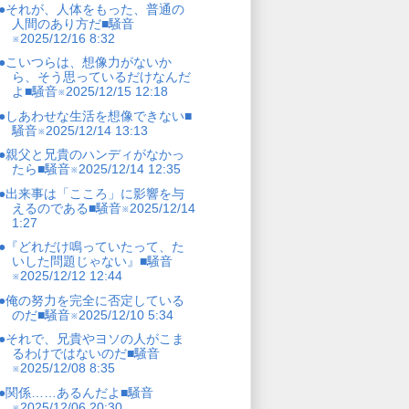
●それが、人体をもった、普通の
人間のあり方だ■騒音
※2025/12/16 8:32
●こいつらは、想像力がないか
ら、そう思っているだけなんだ
よ■騒音※2025/12/15 12:18
●しあわせな生活を想像できない■
騒音※2025/12/14 13:13
●親父と兄貴のハンディがなかっ
たら■騒音※2025/12/14 12:35
●出来事は「こころ」に影響を与
えるのである■騒音※2025/12/14
1:27
●『どれだけ鳴っていたって、た
いした問題じゃない』■騒音
※2025/12/12 12:44
●俺の努力を完全に否定している
のだ■騒音※2025/12/10 5:34
●それで、兄貴やヨソの人がこま
るわけではないのだ■騒音
※2025/12/08 8:35
●関係……あるんだよ■騒音
※2025/12/06 20:30