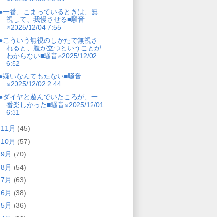
●一番、こまっているときは、無
視して、我慢させる■騒音
※2025/12/04 7:55
●こういう無視のしかたで無視さ
れると、腹が立つということが
わからない■騒音※2025/12/02
6:52
●疑いなんてもたない■騒音
※2025/12/02 2:44
●ダイヤと遊んでいたころが、一
番楽しかった■騒音※2025/12/01
6:31
►
11月
(45)
►
10月
(57)
►
9月
(70)
►
8月
(54)
►
7月
(63)
►
6月
(38)
►
5月
(36)