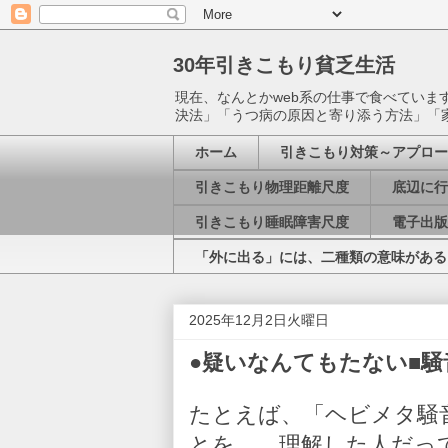
30年引きこもり貧乏生活
現在、なんとかweb系の仕事で食べてい
決法」「うつ病の原因と寄り添う方法」「
ホーム
引きこもり対策～アプロー
引きこもり物理距離尺度
底辺に行
引きこもり睡眠障害尺度
電子出版
「外に出る」には、二種類の意味がある
2025年12月2日火曜日
●疑いなんてもたない■騒音※20
たとえば、「ヘビメタ騒
とを……理解した人だっ