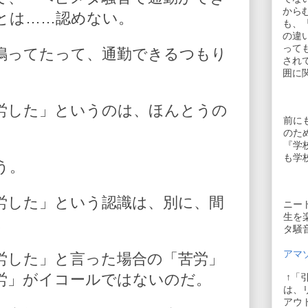
から
とは……認めない。
も、
の違
って
鳴ってたって、通勤できるつもり
され
囲に
労した」というのは、ほんとうの
前に
のた
『学
も学
う。
労した」という認識は、別に、間
ニー
生を
。
タ騒
アマゾ
労した」と言った場合の「苦労」
労」がイコールではないのだ。
↑「
は、
アウ