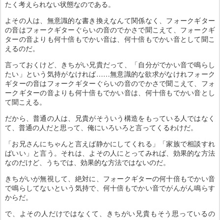
たく考えられない状態なのである。
よその人は、無意識的な書き換えなんて関係なく、フォークギター
の音はフォークギターぐらいの音のでかさで聞こえて、フォークギ
ターの音よりも何十倍もでかい音は、何十倍もでかい音として聞こ
えるのだ。
言っておくけど、きちがい兄貴だって、「自分がでかい音で鳴らし
たい」という気持がなければ……無意識的な欲求がなけれフォーク
ギターの音はフォークギターぐらいの音のでかさで聞こえて、フォ
ークギターの音よりも何十倍もでかい音は、何十倍もでかい音とし
て聞こえる。
だから、普通の人は、兄貴がそういう構造をもっている人ではなく
て、普通の人だと思って、俺にいろいろと言ってくるわけだ。
「お兄さんにちゃんと言えば静かにしてくれる」「家族で相談すれ
ばいい」と言う。それは、よその人にとってみれば、効果的な方法
なのだけど、うちでは、効果的な方法ではないのだ。
きちがいが無視して、絶対に、フォークギターの何十倍もでかい音
で鳴らしてないという気持で、何十倍もでかい音でがんがん鳴らす
からだ。
で、よその人だけではなくて、きちがい兄貴もそう思っているの