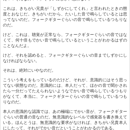
これは、きちがい兄貴が「しずかにしてくれ」と言われたときの態
度とおなじだ。きちがいだから、たいした音で鳴らしているとは思
ってないのだ。フォークギターぐらいの音で鳴らしているつもりな
のだ。
けど、これは、聴覚が正常なら、フォークギターぐらいの音ではな
くて、何十倍もでかい音で鳴らしているということがわかるはずの
ことなんだよ。
けど、それを認めると、フォークギターぐらいの音までしずかにし
なければならない。
それは、絶対にいやなのだ。
こういう考えをもっているのだけど、それが、意識的にはそう思っ
てない状態なのだ。意識的には、本人だって、ほかの音で聞かされ
たら一分だってたえられないようなでかい音で鳴らしているつもり
がなくて、本当に、フォークギターぐらいの音で鳴らしているつも
りなのだ。
本人の意識的な認識では、あの極端にでかい音が、フォークギター
ぐらいの普通の音なのだ。無意識的なレベルで感覚器を書き換えて
いる。ほんとうは、無意識的な要求がなければ、きちがい兄貴本人
にしたって、それがでかい音だということがわかるのである。