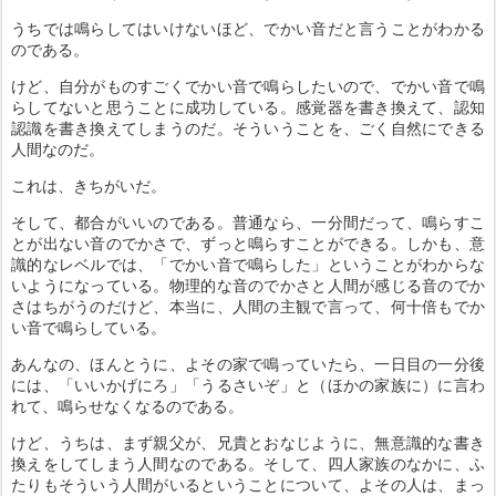
うちでは鳴らしてはいけないほど、でかい音だと言うことがわかる
のである。
けど、自分がものすごくでかい音で鳴らしたいので、でかい音で鳴
らしてないと思うことに成功している。感覚器を書き換えて、認知
認識を書き換えてしまうのだ。そういうことを、ごく自然にできる
人間なのだ。
これは、きちがいだ。
そして、都合がいいのである。普通なら、一分間だって、鳴らすこ
とが出ない音のでかさで、ずっと鳴らすことができる。しかも、意
識的なレベルでは、「でかい音で鳴らした」ということがわからな
いようになっている。物理的な音のでかさと人間が感じる音のでか
さはちがうのだけど、本当に、人間の主観で言って、何十倍もでか
い音で鳴らしている。
あんなの、ほんとうに、よその家で鳴っていたら、一日目の一分後
には、「いいかげにろ」「うるさいぞ」と（ほかの家族に）に言わ
れて、鳴らせなくなるのである。
けど、うちは、まず親父が、兄貴とおなじように、無意識的な書き
換えをしてしまう人間なのである。そして、四人家族のなかに、ふ
たりもそういう人間がいるということについて、よその人は、まっ