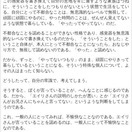
この感覚器を書き換えて自分の意地を常に通すような家族はつね
に、そういうことをしたつもりがないという状態で生活をしてい
る。自分にとって不都合なことは、無意識的なレベルで無視して、
頑固に頑固にやるのに、やった時間のことは、ぜんぜん覚えてない
ような状態で暮らしている。「やったってやってない」のだ。
不都合なことを認めることができない性格であり、感覚器を無意識
的なレベルで書き換えているのだから、「そういうことをした」と
いうこと自体が、本人にとって不都合なことになったら、おなじや
り方で、無視して認めないのである。「やった」と認めない。
だから、ずっと、「やってないつもり」のまま、頑固にやりきって
暮らしているということになる。そういう特殊な個人について、よ
その人はまったく知らない。
どうしたって、自分の常識で、考えてしまう。
そうすると、ぼくが言っていることが、へんなことに感じるのであ
る。だから、「エイリさんの説明のしかたが悪い」とか「エイリさ
んがお兄さんにちゃんと言ってない」というような判断をしてしま
うのである。
これ、一般の人にとってみれば、不愉快なことなのである。エイリ
さんが言っていることを認めるのは、一般人にとって不愉快なこと
なのである。