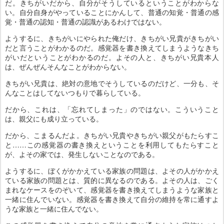
だ。きちがいだから、自分がそうしているということがわからな
い。自分自身がやっていることにかんして、普通の知覚・普通の感
覚・普通の認知・普通の認識があるわけではない。
ようするに、きちがいにやられた俺だけ、きちがい兄貴がきちがい
だと言うことがわかるのだ。感覚器を書き換えてしまうようなきち
がいだということがわかるのだ。よその人と、きちがい兄貴本人
は、ぜんぜんそんなことがわからない。
きちがい兄貴は、絶対の意地でそうしているのだけど、一分も、そ
んなことはしてないつもりで暮らしている。
だから、これは、「忘れてしまった」のではない。こういうこと
は、親父にも成り立っている。
だから、こまるんだよ。きちがい兄貴やきちがい親父がもたらすこ
と……この感覚器の書き換えということを利用してもたらすこと
が、よその家では、発生しないことなのである。
ようするに、ぼくがかかえている家族の問題は、よその人がかかえ
ている家族の問題とは、質的に異なるのである。よその人は、ごく
まれなケースをのぞいて、感覚器を書き換えてしまうような家族と
一緒に住んでいない。感覚器を書き換えて自分の維持を常に通すよ
うな家族と一緒に住んでない。