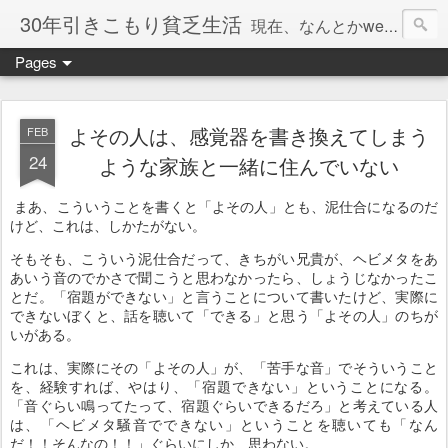
30年引きこもり貧乏生活
現在、なんとかweb系の仕事で食べています。このブログで扱う問題は「この世とはなにか」「人生とはなにか」「人間とはなにか」「強迫神経症の原因と解決法」「うつ病の原因と寄り添う方法」「家族の問題」などについてです。
Pages
よその人は、感覚器を書き換えてしまう
FEB
24
ような家族と一緒に住んでいない
まあ、こういうことを書くと「よその人」とも、泥仕合になるのだ
けど、これは、しかたがない。
そもそも、こういう泥仕合だって、きちがい兄貴が、ヘビメタをあ
あいう音のでかさで聞こうと思わなかったら、しょうじなかったこ
とだ。「宿題ができない」と言うことについて書いたけど、実際に
できないぼくと、話を聴いて「できる」と思う「よその人」のちが
いがある。
これは、実際にその「よその人」が、「苦手な音」でそういうこと
を、経験すれば、やはり、「宿題できない」ということになる。
「音ぐらい鳴ってたって、宿題ぐらいできるだろ」と考えている人
は、「ヘビメタ騒音でできない」ということを聴いても「なん
だ！！そんなの！！」ぐらいにしか、思わない。