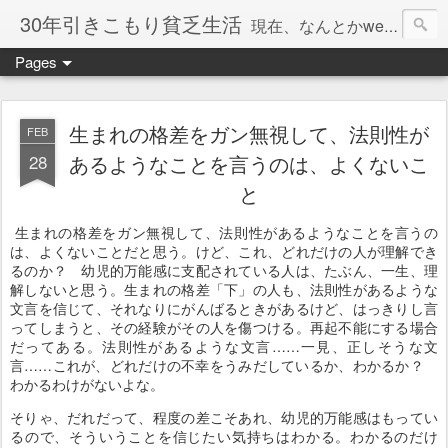
30年引きこもり貧乏生活
現在、なんとかweb系の仕事で食べています。このブログで扱う問題は「この世とはなにか」「人生とはなにか」「人間とはなにか」「強迫神経症の原因と解決法」「うつ病の原因と寄り添う方法」「家族の問題」などについてです。
Pages
生まれの格差をガン無視して、法則性が
FEB
28
あるようなことを言うのは、よくないこ
と
生まれの格差をガン無視して、法則性があるようなことを言うの
は、よくないことだと思う。けど、これ、どれだけの人が理解でき
るのか？ 幼児的万能感に支配されている人は、たぶん、一生、理
解しないと思う。生まれの格差「下」の人も、法則性があるような
文言を信じて、それなりにがんばるときがあるけど、はっきりし言
ってしまうと、その経験がその人を傷つける。再起不能にする場合
だってある。法則性があるような文言……一見、正しそうな文
言……これが、どれだけの不幸をうみだしているか、わかるか？
わかるわけがないよな。
そりゃ、だれだって、程度の差こそあれ、幼児的万能感はもってい
るので、そういうことを信じたい気持ちはわかる。わかるのだけ