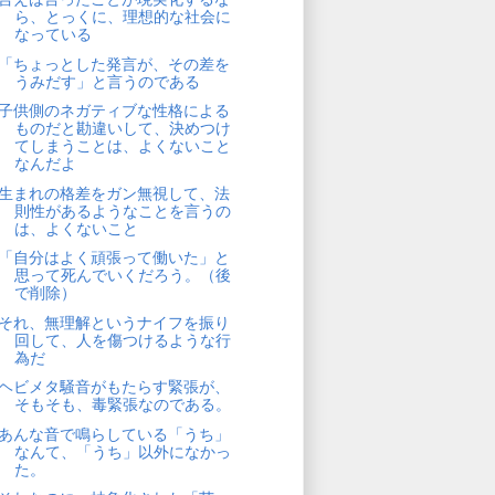
ら、とっくに、理想的な社会に
なっている
「ちょっとした発言が、その差を
うみだす」と言うのである
子供側のネガティブな性格による
ものだと勘違いして、決めつけ
てしまうことは、よくないこと
なんだよ
生まれの格差をガン無視して、法
則性があるようなことを言うの
は、よくないこと
「自分はよく頑張って働いた」と
思って死んでいくだろう。（後
で削除）
それ、無理解というナイフを振り
回して、人を傷つけるような行
為だ
ヘビメタ騒音がもたらす緊張が、
そもそも、毒緊張なのである。
あんな音で鳴らしている「うち」
なんて、「うち」以外になかっ
た。