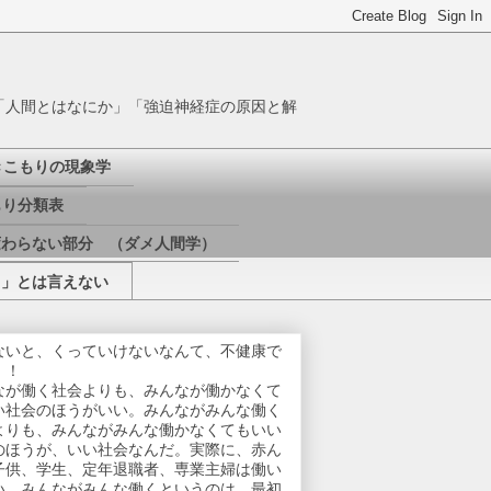
「人間とはなにか」「強迫神経症の原因と解
きこもりの現象学
り分類表
変わらない部分 （ダメ人間学）
き」とは言えない
ないと、くっていけないなんて、不健康で
！！
なが働く社会よりも、みんなが働かなくて
い社会のほうがいい。みんながみんな働く
よりも、みんながみんな働かなくてもいい
のほうが、いい社会なんだ。実際に、赤ん
子供、学生、定年退職者、専業主婦は働い
い。みんながみんな働くというのは、最初