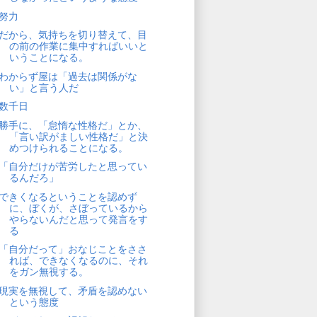
努力
だから、気持ちを切り替えて、目
の前の作業に集中すればいいと
いうことになる。
わからず屋は「過去は関係がな
い」と言う人だ
数千日
勝手に、「怠惰な性格だ」とか、
「言い訳がましい性格だ」と決
めつけられることになる。
「自分だけが苦労したと思ってい
るんだろ」
できくなるということを認めず
に、ぼくが、さぼっているから
やらないんだと思って発言をす
る
「自分だって」おなじことをささ
れば、できなくなるのに、それ
をガン無視する。
現実を無視して、矛盾を認めない
という態度