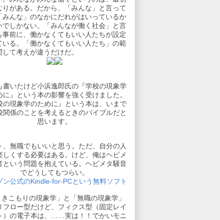
むりがある。だから、「みんな」と言って
「みんな」のなかにだれがはいっているか
いでしかない。「みんなが働く社会」と言
も事前に、働かなくてもいい人たちが設定
ている。「働かなくてもいい人たち」の範
関して考えが違うだけだ。
も書いたけど小浜逸郎氏の『学校の現象学
めに』という本の影響を強く受けました。
校の現象学のために』という本は、いまで
校関係のことを考えるときのバイブルだと
思います。
ト、無職でもいいと思う。ただ、自分の人
楽しくする必要はある。けど、俺はヘビメ
音という問題を抱えている。ヘビメタ騒音
でどうしてもつらい。
ン公式のKindle-for-PCという無料ソフト
引きこもりの現象学」と「無職の現象学」
リフロー型だけど、フィクス型（固定レイ
ト）の電子本は、……実は！！でかいモニ