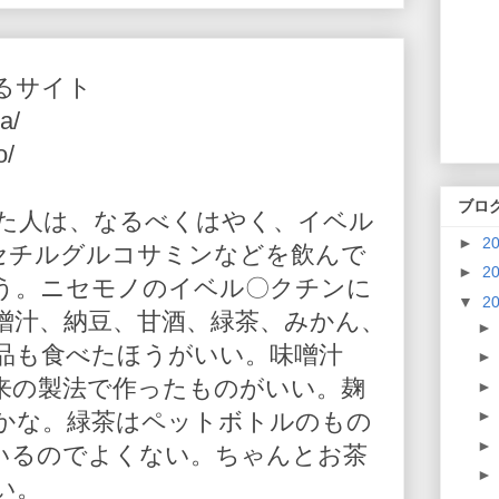
るサイト
a/
o/
ブロ
た人は、なるべくはやく、イベル
►
2
-アセチルグルコサミンなどを飲んで
►
2
う。ニセモノのイベル〇クチンに
▼
2
噌汁、納豆、甘酒、緑茶、みかん、
品も食べたほうがいい。味噌汁
来の製法で作ったものがいい。麹
かな。緑茶はペットボトルのもの
いるのでよくない。ちゃんとお茶
い。