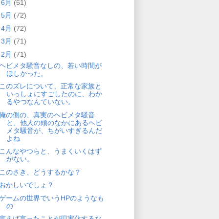
►
6月
(51)
►
5月
(72)
►
4月
(72)
►
3月
(71)
▼
2月
(71)
ヘビメタ騒音なしの、若い時間が
ほしかった。
このズレについて、正常な家族と
いっしょにすごしたのに、わか
るやつなんていない。
俺の側の、真実のヘビメタ騒音
と、他人の頭のなかにあるヘビ
メタ騒音が、ちがいすぎるんだ
よね
こんなやつらと、うまくいくはず
がない。
このさき、どうするかな？
おかしいでしょ？
ゲームの世界でいうHPのようなも
の
言えば言ったことが現実化するな