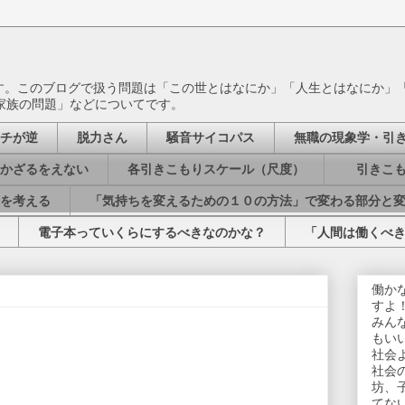
ます。このブログで扱う問題は「この世とはなにか」「人生とはなにか」
家族の問題」などについてです。
チが逆
脱力さん
騒音サイコパス
無職の現象学・引
かざるをえない
各引きこもりスケール（尺度）
引きこも
を考える
「気持ちを変えるための１０の方法」で変わる部分と
電子本っていくらにするべきなのかな？
「人間は働くべ
働か
すよ
みん
もい
社会
社会
坊、
てな