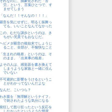
それなのに、抽象化された「苦
労」という、言葉ひとつで、す
ませてしまう
「なんだ！！そんなの！！！」
騒音を気にせずに、明るく振舞っ
ても、いいことなんてなかった
この、むだな譲歩というのは、き
ちがい兄貴でもおなじだ。
ヘビメタ騒音の後始末でしょうじ
ること、全部が、不愉快なこと
「生まれの格差」というのは、そ
のまま、「出来事の格差」
よその人は、感覚器を書き換えて
しまうような家族と一緒に住ん
でいない
不可避的に影響をうけるというこ
とがわかってないんだよな
なんだ、こいつら？
わき腹を「無理解というナイフ」
で刺されたような気分になる
発狂して怒り狂ったという反応を
しなかったというような態度