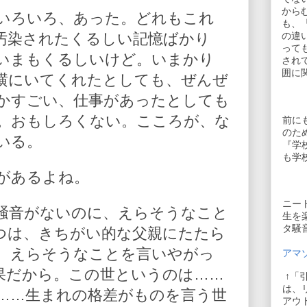
から
いろいろ、あった。どれもこれ
も、
汚染されたくるしい記憶ばかり
の違
って
いまもくるしいけど。いまかり
され
囲に
横にいてくれたとしても、ぜんぜ
かすごい、仕事があったとしても
。おもしろくない。こころが、な
前に
のた
いる。
『学
も学
があるよね。
ニー
騒音がないのに、えらそうなこと
生を
タ騒
つは、きちがい的な父親にたたら
、えらそうなことを言いやがっ
アマゾ
果だから。この世というのは……
↑「
は、
……生まれの格差がものを言う世
アウ