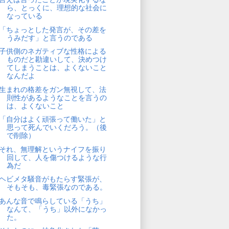
ら、とっくに、理想的な社会に
なっている
「ちょっとした発言が、その差を
うみだす」と言うのである
子供側のネガティブな性格による
ものだと勘違いして、決めつけ
てしまうことは、よくないこと
なんだよ
生まれの格差をガン無視して、法
則性があるようなことを言うの
は、よくないこと
「自分はよく頑張って働いた」と
思って死んでいくだろう。（後
で削除）
それ、無理解というナイフを振り
回して、人を傷つけるような行
為だ
ヘビメタ騒音がもたらす緊張が、
そもそも、毒緊張なのである。
あんな音で鳴らしている「うち」
なんて、「うち」以外になかっ
た。