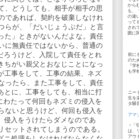
から
て、どうしても、相手が相手の思
も、
のであれば、契約を破棄しなけれ
の違
って
つらが、「だいじょうぶだ」と言
され
囲に
った」ときがないんだよな。責任
いに無責任ではないから、普通の
だろうけど、入院して責任をとれ
前に
のた
きちがい親父とおなじことになっ
『学
も学
が工事をして、工事の結果、ネズ
なったら、また工事をして、責任
あとに、工事をしても、相当に打
ニー
生を
にわたって何回もネズミの侵入を
タ騒
らないと思うけど、何回も侵入を
アマゾ
、侵入をうけたらダメなのであ
↑「
リセットされてしまうのである。
は、
アウ
ダニ処理をしなければならなくな