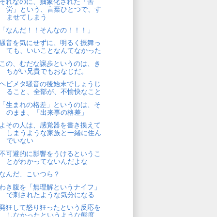
それなのに、抽象化された「苦
労」という、言葉ひとつで、す
ませてしまう
「なんだ！！そんなの！！！」
騒音を気にせずに、明るく振舞っ
ても、いいことなんてなかった
この、むだな譲歩というのは、き
ちがい兄貴でもおなじだ。
ヘビメタ騒音の後始末でしょうじ
ること、全部が、不愉快なこと
「生まれの格差」というのは、そ
のまま、「出来事の格差」
よその人は、感覚器を書き換えて
しまうような家族と一緒に住ん
でいない
不可避的に影響をうけるというこ
とがわかってないんだよな
なんだ、こいつら？
わき腹を「無理解というナイフ」
で刺されたような気分になる
発狂して怒り狂ったという反応を
しなかったというような態度