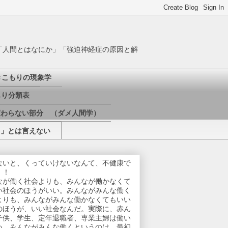
「人間とはなにか」「強迫神経症の原因と解
きこもりの現象学
り分類表
変わらない部分 （ダメ人間学）
き」とは言えない
ないと、くっていけないなんて、不健康で
！！
なが働く社会よりも、みんなが働かなくて
い社会のほうがいい。みんながみんな働く
よりも、みんながみんな働かなくてもいい
のほうが、いい社会なんだ。実際に、赤ん
子供、学生、定年退職者、専業主婦は働い
い。みんながみんな働くというのは、最初