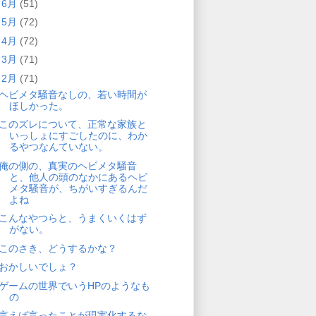
►
6月
(51)
►
5月
(72)
►
4月
(72)
►
3月
(71)
▼
2月
(71)
ヘビメタ騒音なしの、若い時間が
ほしかった。
このズレについて、正常な家族と
いっしょにすごしたのに、わか
るやつなんていない。
俺の側の、真実のヘビメタ騒音
と、他人の頭のなかにあるヘビ
メタ騒音が、ちがいすぎるんだ
よね
こんなやつらと、うまくいくはず
がない。
このさき、どうするかな？
おかしいでしょ？
ゲームの世界でいうHPのようなも
の
言えば言ったことが現実化するな