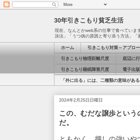
30年引きこもり貧乏生活
現在、なんとかweb系の仕事で食べてい
決法」「うつ病の原因と寄り添う方法」「
ホーム
引きこもり対策～アプロー
引きこもり物理距離尺度
底辺に行
引きこもり睡眠障害尺度
電子出版
「外に出る」には、二種類の意味がある
2024年2月25日日曜日
この、むだな譲歩という
だ。
ともかく、押しの強いや