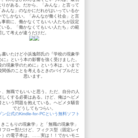
むりがある。だから、「みんな」と言って
「みんな」のなかにだれがはいっているか
いでしかない。「みんなが働く社会」と言
も事前に、働かなくてもいい人たちが設定
ている。「働かなくてもいい人たち」の範
関して考えが違うだけだ。
も書いたけど小浜逸郎氏の『学校の現象学
めに』という本の影響を強く受けました。
校の現象学のために』という本は、いまで
校関係のことを考えるときのバイブルだと
思います。
ト、無職でもいいと思う。ただ、自分の人
楽しくする必要はある。けど、俺はヘビメ
音という問題を抱えている。ヘビメタ騒音
でどうしてもつらい。
ン公式のKindle-for-PCという無料ソフト
引きこもりの現象学」と「無職の現象学」
リフロー型だけど、フィクス型（固定レイ
ト）の電子本は、……実は！！でかいモニ