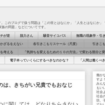
ます。このブログで扱う問題は「この世とはなにか」「人生とはなにか」
家族の問題」などについてです。
チが逆
脱力さん
騒音サイコパス
無職の現象学・引
かざるをえない
各引きこもりスケール（尺度）
引きこも
を考える
「気持ちを変えるための１０の方法」で変わる部分と
電子本っていくらにするべきなのかな？
「人間は働くべ
働か
すよ
みん
のは、きちがい兄貴でもおなじ
もい
社会
社会
坊、
つに関しては、どなりちらさない
てな