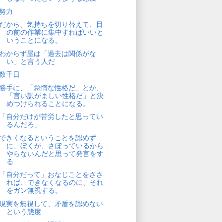
努力
だから、気持ちを切り替えて、目
の前の作業に集中すればいいと
いうことになる。
わからず屋は「過去は関係がな
い」と言う人だ
数千日
勝手に、「怠惰な性格だ」とか、
「言い訳がましい性格だ」と決
めつけられることになる。
「自分だけが苦労したと思ってい
るんだろ」
できくなるということを認めず
に、ぼくが、さぼっているから
やらないんだと思って発言をす
る
「自分だって」おなじことをささ
れば、できなくなるのに、それ
をガン無視する。
現実を無視して、矛盾を認めない
という態度