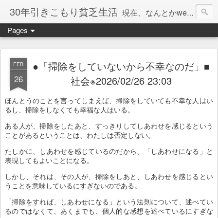
30年引きこもり貧乏生活
現在、なんとかweb系の仕事で食べています。このブログで扱う問題は「この世とはなにか」「人生とはなにか」「人間とはなにか」「強迫神経症の原因と解決法」「うつ病の原因と寄り添う方法」「家族の問題」などについてです。
Pages
●「掃除をしていないから不幸なのだ」■
FEB
26
社会※2026/02/26 23:03
ほんとうのことを言ってしまえば、掃除をしていても不幸な人はい
るし、掃除をしなくても幸福な人はいる。
ある人が、掃除をしたあと、すっきりしてしあわせを感じるという
ことがあるということは、わたしは否定しない。
たしかに、しあわせを感じているのだから、「しあわせになる」と
表現してもよいことになる。
しかし、それは、その人が、掃除をしあと、しあわせを感じるとい
うことを意味しているにすぎないのである。
「掃除をすれば、しあわせになる」という法則について、述べてい
るのではなくて、あくまでも、個人的な感想を述べているにすぎな