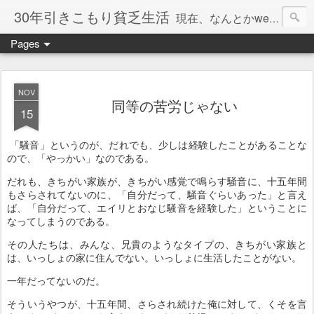
30年引きこもり貧乏生活
現在、なんとかweb系の仕事で食べています。このブログで扱う問題は「この世とはなにか」「人生とはなにか」「人間とはなにか」「強迫神経症の原因と解決法」「うつ病の原因と寄り添う方法」「家族の問題」などについてです。
Pages
NOV
同等の苦労じゃない
15
「騒音」というのが、だれでも、少しは経験したことがあることな
ので、「やっかい」なのである。
だれも、きちがい家族が、きちがい感覚で鳴らす騒音に、十五年間
もさらされてないのに、「自分だって、騒音ぐらいあった」と言え
ば、「自分だって、エイリとおなじ騒音を経験した」ということに
なってしまうのである。
その人たちは、みんな、兄貴のようなタイプの、きちがい家族と
は、いっしょの家に住んでない。いっしょに生活したことがない。
一年だってないのだ。
そういうやつが、十五年間、さらされ続けた俺に対して、くそを言