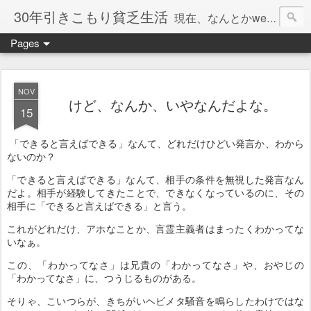
30年引きこもり貧乏生活
現在、なんとかweb系の仕事で食べています。このブログで扱う問題は「この世とはなにか」「人生とはなにか」「人間とはなにか」「強迫神経症の原因と解決法」「うつ病の原因と寄り添う方法」「家族の問題」などについてです。
Pages
NOV
けど、なんか、いやなんだよな。
15
「できると言えばできる」なんて、どれだけひどい発言か、わから
ないのか？
「できると言えばできる」なんて、相手の条件を無視した発言なん
だよ。相手が経験してきたことで、できなくなっているのに、その
相手に「できると言えばできる」と言う。
これがどれだけ、アホなことか、言霊主義者はまったくわかってな
いなぁ。
この、「わかってなさ」は兄貴の「わかってなさ」や、おやじの
「わかってなさ」に、つうじるものがある。
そりゃ、こいつらが、きちがいヘビメタ騒音を鳴らしたわけではな