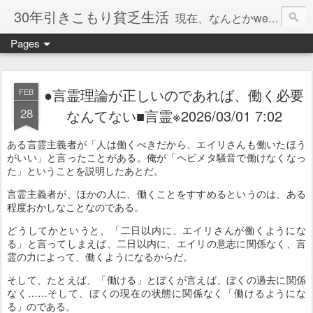
30年引きこもり貧乏生活
現在、なんとかweb系の仕事で食べています。このブログで扱う問題は「この世とはなにか」「人生とはなにか」「人間とはなにか」「強迫神経症の原因と解決法」「うつ病の原因と寄り添う方法」「家族の問題」などについてです。
Pages
●言霊理論が正しいのであれば、働く必要
FEB
28
なんてない■言霊※2026/03/01 7:02
ある言霊主義者が「人は働くべきだから、エイリさんも働いたほう
がいい」と言ったことがある。俺が「ヘビメタ騒音で働けなくなっ
た」ということを説明したあとだ。
言霊主義者が、ほかの人に、働くことをすすめるというのは、ある
程度おかしなことなのである。
どうしてかというと、「二日以内に、エイリさんが働くようにな
る」と言ってしまえば、二日以内に、エイリの意志に関係なく、言
霊の力によって、働くようになるからだ。
そして、たとえば、「働ける」とぼくが言えば、ぼくの過去に関係
なく……そして、ぼくの現在の状態に関係なく「働けるようにな
る」のである。