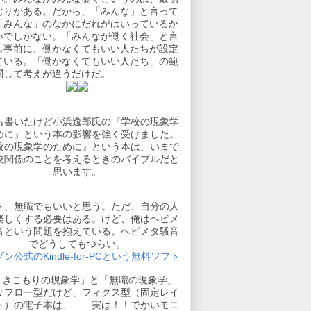
むりがある。だから、「みんな」と言って
「みんな」のなかにだれがはいっているか
いでしかない。「みんなが働く社会」と言
も事前に、働かなくてもいい人たちが設定
ている。「働かなくてもいい人たち」の範
関して考えが違うだけだ。
も書いたけど小浜逸郎氏の『学校の現象学
めに』という本の影響を強く受けました。
校の現象学のために』という本は、いまで
校関係のことを考えるときのバイブルだと
思います。
ト、無職でもいいと思う。ただ、自分の人
楽しくする必要はある。けど、俺はヘビメ
音という問題を抱えている。ヘビメタ騒音
でどうしてもつらい。
ン公式のKindle-for-PCという無料ソフト
引きこもりの現象学」と「無職の現象学」
リフロー型だけど、フィクス型（固定レイ
ト）の電子本は、……実は！！でかいモニ