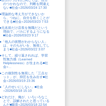
●自分のつかれに関しては、自分
のつかれなので、判断を間違え
ない■社会※2026/03/24 17:30
●理論的な考え方ができないか
ら、つねに、自分を欺くことが
できる■社会※2026/03/23 7:53
●元名前だけ店長を無職だという
理由で、バカにするようになる
■社会※2026/03/23 9:17
●「他人の状態がわからない人」
は、そのちがいを、無視してし
まう■社会※2026/03/22 3:07
●そして、繰り返されれば、学習
性無力感（Learned
Helplessness）が生まれる■社
会※...
●この個別性を無視した「三点セ
ット」が、抑圧を生み出す■社
会※2026/03/19 23:36
●「人のせいにしない」■社会
※2026/03/18 15:10
●どれだけ、俺が、いろいろなこ
とで、誤解されたと思っている
んだ■騒音※2026/03/18 22:54