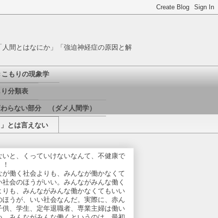
「人間とはなにか」「強迫神経症の原因と解
きこもりの現象学
り分類表
変わらない部分 （ダメ人間学）
き」とは言えない
ないと、くっていけないなんて、不健康で
！！
なが働く社会よりも、みんなが働かなくて
い社会のほうがいい。みんながみんな働く
よりも、みんながみんな働かなくてもいい
のほうが、いい社会なんだ。実際に、赤ん
子供、学生、定年退職者、専業主婦は働い
い。みんながみんな働くというのは、最初