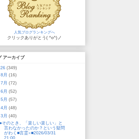
人気ブログランキングへ
クリックありがとう( ^o^)ノ
グ アーカイブ
026
(349)
►
8月
(16)
►
7月
(72)
►
6月
(52)
►
5月
(57)
►
4月
(48)
▼
3月
(40)
●そのとき、「楽しい楽しい」と
言わなかったのか？という疑問
がわく■言霊※■2026/03/31
21:00