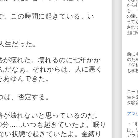
から
も、
で、この時間に起きている。い
の違
って
され
囲に
人生だった。
前に
路が壊れた。壊れるのに七年かか
のた
『学
んだなぁ。それからは、人に悪く
も学
をあゆんできた。
ニー
つは、否定する。
生を
タ騒
アマゾ
路が壊れないと思っているのだ。
〇分……いつも起きていたよ。眠り
↑「
は、
ない状態で起きていたよ。金縛り
アウ