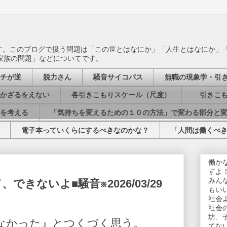
ます。このブログで扱う問題は「この世とはなにか」「人生とはなにか」
家族の問題」などについてです。
チが逆
脱力さん
騒音サイコパス
無職の現象学・引
かざるをえない
各引きこもりスケール（尺度）
引きこも
を考える
「気持ちを変えるための１０の方法」で変わる部分と
電子本っていくらにするべきなのかな？
「人間は働くべ
働か
すよ
みん
きないよ■騒音※2026/03/29
もい
社会
社会
坊、
なかった』とつくづく思う。
てな