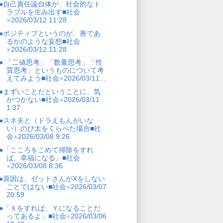
●自己責任論自体が、社会的なト
ラブルを生み出す■社会
※2026/03/12 11:28
●ポジティブというのが、善であ
るかのような妄想■社会
※2026/03/12 11:28
● 「二値思考」「数量思考」「性
質思考」というものについて考
えてみよう■社会※2026/03/11...
●まずいことだということに、気
がつかない■社会※2026/03/11
1:37
●スネ夫と（ドラえもんがいな
い）のび太をくらべた場合■社
会※2026/03/08 9:26
●「こころをこめて掃除をすれ
ば、幸福になる」■社会
※2026/03/08 8:36
●原因は、ゼットさんがXをしない
ことではない■社会※2026/03/07
20:59
●「Ｘをすれば、Ｙになることだ
ってあるよ」■社会※2026/03/06