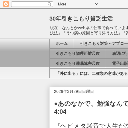
30年引きこもり貧乏生活
現在、なんとかweb系の仕事で食べてい
決法」「うつ病の原因と寄り添う方法」「
ホーム
引きこもり対策～アプロー
引きこもり物理距離尺度
底辺に行
引きこもり睡眠障害尺度
電子出版
「外に出る」には、二種類の意味がある
2026年3月29日日曜日
●あのなかで、勉強なんて、で
4:04
『ヘビメタ騒音で人生が