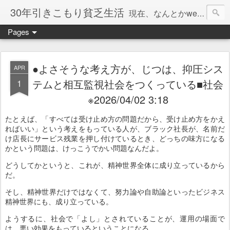
30年引きこもり貧乏生活
現在、なんとかweb系の仕事で食べています。このブログで扱う問題は「この世とはなにか」「人生とはなにか」「人間とはなにか」「強迫神経症の原因と解決法」「うつ病の原因と寄り添う方法」「家族の問題」などについてです。
Pages
●よさそうな考え方が、じつは、抑圧シス
APR
1
テムと相互監視社会をつくっている■社会
※2026/04/02 3:18
たとえば、「すべては受け止め方の問題だから、受け止め方をかえ
ればいい」という考えをもっている人が、ブラック社長が、名前だ
け店長にサービス残業を押し付けているとき、どっちの味方になる
かという問題は、けっこうでかい問題なんだよ。
どうしてかというと、これが、精神世界全体に成り立っているから
だ。
そし、精神世界だけではなくて、努力論や自助論といったビジネス
精神世界にも、成り立っている。
ようするに、社会で「よし」とされていることが、運用の場面で
は、悪い効果をもっているということになる。