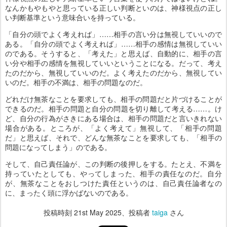
なんかもやもやと思っている正しい判断といのは、神様視点の正し
い判断基準という意味合いを持っている。
「自分の頭でよく考えれば」……相手の言い分は無視していいので
ある。「自分の頭でよく考えれば」……相手の感情は無視していい
のである。そうすると、「考えた」と思えば、自動的に、相手の言
い分や相手の感情を無視していいということになる。だって、考え
たのだから、無視していいのだ。よく考えたのだから、無視してい
いのだ。相手の不満は、相手の問題なのだ。
どれだけ無茶なことを要求しても、相手の問題だと片づけることが
できるのだ。相手の問題と自分の問題を切り離して考える……。け
ど、自分の行為がさきにある場合は、相手の問題だと言いきれない
場合がある。ところが、「よく考えて」無視して、「相手の問題
だ」と思えば、それで、どんな無茶なことを要求しても、「相手の
問題になってしまう」のである。
そして、自己責任論が、この判断の後押しをする。たとえ、不満を
持っていたとしても、やってしまった、相手の責任なのだ。自分
が、無茶なことをおしつけた責任というのは、自己責任論者なの
に、まったく頭に浮かばないのである。
投稿時刻
21st May 2025
、投稿者
taiga
さん