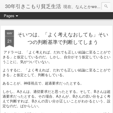
30年引きこもり貧乏生活
現在、なんとかweb系の仕事で食べています。このブログで扱う問題は「この世とはなにか」「人生とはなにか」「人間とはなにか」「強迫神経症の原因と解決法」「うつ病の原因と寄り添う方法」「家族の問題」などについてです。
Pages
そいつは、「よく考えなおしても」そい
MAY
21
つの判断基準で判断してしまう
アドラーは、「よく考えれば、だれでも正しい結論に至ることがで
きる」と仮定しているのだ。しかし、自分がそう仮定しているとい
うことに、気がついていない。
ようするに、「よく考えれば、だれでも正しい結論に至ることがで
きる」と仮定として、判断をしている。
あることが、神様視点で、超過要求だったとする。
しかし、Aさんは、適切要求だと思ったとする。そして、Bさんは超
過要求だったとする。その場合、Aさんが、Bさんの言い分をよく考
えて判断すれば、Bさんの言い分が正しいことがわかるという、設
定なのだ。ばからしい。