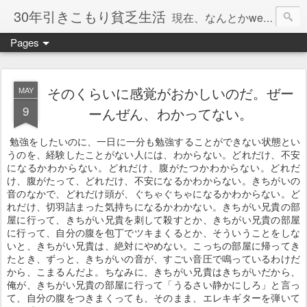
30年引きこもり貧乏生活
現在、なんとかweb系の仕事で食べています。このブログで扱う問題は「この世とはなにか」「人生とはなにか」「人間とはなにか」「強迫神経症の原因と解決法」「うつ病の原因と寄り添う方法」「家族の問題」などについてです。
Pages
そのくらいに感覚がおかしいのだ。ぜー
MAY
9
ーんぜん、わかってない。
勉強をしたいのに、一日に一分も勉強することができない状態とい
うのを、経験したことがない人には、わからない。どれだけ、不安
になるかわからない。どれだけ、腹がたつかわからない。どれだ
け、腹がたって、どれだけ、不安になるかわからない。きちがいの
音のなかで、どれだけ頭が、ぐちゃぐちゃになるかわからない。ど
れだけ、切羽詰まった気持ちになるかわかない。きちがい兄貴の部
屋に行って、きちがい兄貴を刺して殺すとか、きちがい兄貴の部屋
に行って、自分の腹を包丁でツキまくるとか、そういうことをしな
いと、きちがい兄貴は、絶対にやめない。こっちの部屋に帰ってき
たとき、ずっと、きちがいの音が、すごい音圧で鳴っているわけだ
から、こまるんだよ。ちなみに、きちがい兄貴はきちがいだから、
俺が、きちがい兄貴の部屋に行って「うるさい静かにしろ」と言っ
て、自分の腹をつきまくっても、そのまま、エレキギターを弾いて