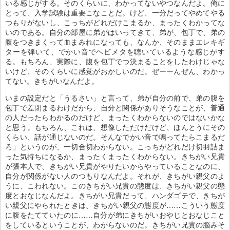
いる感じがする。そのくらいに、わかってないやつなんだよ。俺に
とって、入学試験は重要こなことだ。けど、一分だってやめてやる
つもりがないし、こっちがどれだけこまるか、まったくわかってな
いのである。自分の部屋に弟がはいってきて、弟が、包丁で、弟の
腹をつきまくって血まみれになっても、なんか、そのままエレキギ
ターを弾いて、でかい音でヘビメタを聴いているような感じがす
る。もちろん、実際に、腹を包丁でつ決まることをしたわけじゃな
いけど、そのくらいに感覚がおかしいのだ。ぜーーんぜん、わかっ
てない。きちがいなんだよ。
いまの設定だと「うるさい」と言って、弟が自分の前で、弟の腹を
包丁で差閉まるわけだから、自分と関係がありそうなことが、普通
の人だったらわかるのだけど、まったくわからないのではないかな
と思う。もちろん、これは、想像しただけだけど、ほんとうにその
くらい、話が通じないのだ。そんなでかい音で鳴ってたらこまるだ
ろ」というのが、一切合切わからない。こっちがどれだけ切羽詰ま
った気持ちになるか、まったくまったくわからない。きちがい兄貴
が張本人で、きちがい兄貴がやりたいからやっていることなのに、
自分が関係がない人のつもりなんだよ。それが、きちがい親父のよ
うに、こわれない。このきちがい兄貴の態度は、きちがい親父の態
度とおなじなんだよ。きちがい兄貴だって、ハンダゴテで、きちが
い親父にやられたときは、きちがい親父の態度が……こういう態度
に腹をたてていたのに……自分が弟にきちがいおやじとおなじこと
をしているということが、わからないのだ。きちがい兄貴の脳みそ