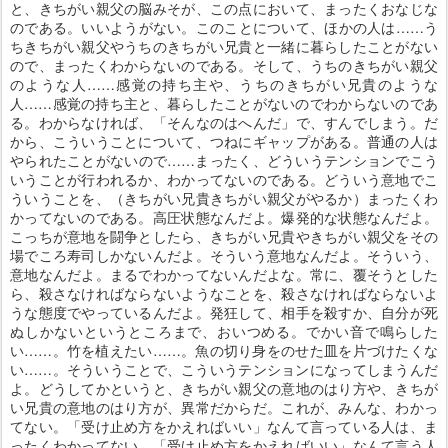
と、きちがい親父の脳みそが、この点において、まったくおなじな
のである。いいようがない。このことについて、ほかの人は……う
ちきちがい親父やうちのきちがい兄貴と一緒に暮らしたことがない
ので、まったくわからないのである。そして、うちのきちがい親父
のような人……感覚の持ち主や、うちのきちがい兄貴のような
人……感覚の持ち主と、暮らしたことがないのでわからないのであ
る。わからなければ、「そんなのはへんだ」で、すんでしまう。だ
から、こういうことについて、つねにギャップがある。普通の人は
やられたことがないので……まったく、どういうテンションでこう
いうことが行われるか、わかってないのである。どういう意地でこ
ういうことを、（きちがい兄貴きちがい親父がやるか）まったくわ
かってないのである。高圧状態なんだよ。爆発的な状態なんだよ。
こっちが意地を闘争としたら、きちがい兄貴やきちがい親父をその
場でころ寿司しかないんだよ。そういう意地なんだよ。そういう、
意地なんだよ。まるでわかってないんだよな。常に、覆そうとした
ら、殺さなければならないようなことを、殺さなければならないよ
うな態度でやっているんだよ。発狂して、相手を殺すか、自分が死
ぬしかないというところまで、おいつめる。でかい音で鳴らした
い……。竹を植えたい……。魚の切り身をのせた皿を片づけたくな
い……。そういうことで、こういうテンションになってしまうんだ
よ。どうしてかというと、きちがい親父の意地のはり方や、きちが
い兄貴の意地のはり方が、異常だからだ。これが、みんな、わかっ
てない。「受け止め方をかえればいい」なんて言っている人は、ま
ったくわかってない。「受け止め方をかえればいい」なんて言う人