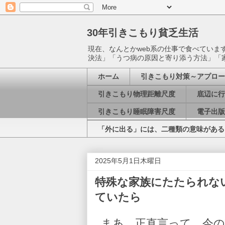
30年引きこもり貧乏生活
現在、なんとかweb系の仕事で食べてい
決法」「うつ病の原因と寄り添う方法」「
ホーム
引きこもり対策～アプロー
引きこもり物理距離尺度
底辺に行
引きこもり睡眠障害尺度
電子出版
「外に出る」には、二種類の意味がある
2025年5月1日木曜日
特殊な家族にたたられな
ていたら
まあ、正直言って、今の