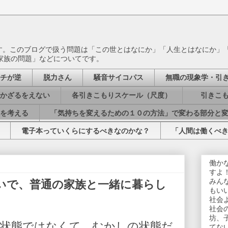
ます。このブログで扱う問題は「この世とはなにか」「人生とはなにか」
家族の問題」などについてです。
チが逆
脱力さん
騒音サイコパス
無職の現象学・引
かざるをえない
各引きこもりスケール（尺度）
引きこも
を考える
「気持ちを変えるための１０の方法」で変わる部分と
電子本っていくらにするべきなのかな？
「人間は働くべ
働か
すよ
みん
いで、普通の家族と一緒に暮らし
もい
社会
社会
坊、
状態ではなくて、むかしの状態だ
てな