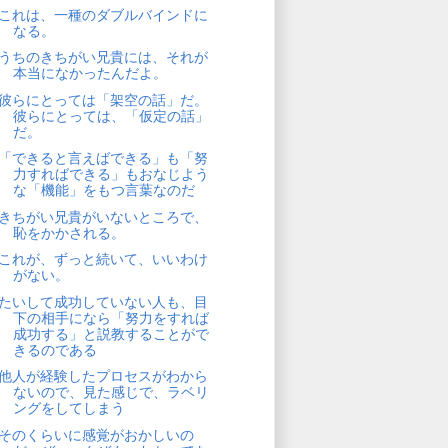
これは、一種のダブルバインドに
なる。
うちのきちがい兄貴には、それが
本当になかったんだよ。
彼らにとっては「架空の話」だ。
彼らにとっては、「仮定の話」
だ。
「できると言えばできる」も「努
力すればできる」もおなじよう
な「機能」をもつ言葉なのだ
きちがい兄貴がいないところで、
恥をかかされる。
これが、ずっと続いて、いいわけ
がない。
たいして成功していない人も、目
下の相手になら「努力をすれば
成功する」と説教することがで
きるのである
他人が経験したプロセスがわから
ないので、見た感じで、ラベリ
ングをしてしまう
そのくらいに感覚がおかしいの