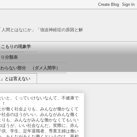
「人間とはなにか」「強迫神経症の原因と解
きこもりの現象学
り分類表
変わらない部分 （ダメ人間学）
き」とは言えない
ないと、くっていけないなんて、不健康で
！！
なが働く社会よりも、みんなが働かなくて
い社会のほうがいい。みんながみんな働く
よりも、みんながみんな働かなくてもいい
のほうが、いい社会なんだ。実際に、赤ん
子供、学生、定年退職者、専業主婦は働い
い。みんながみんな働くというのは、最初