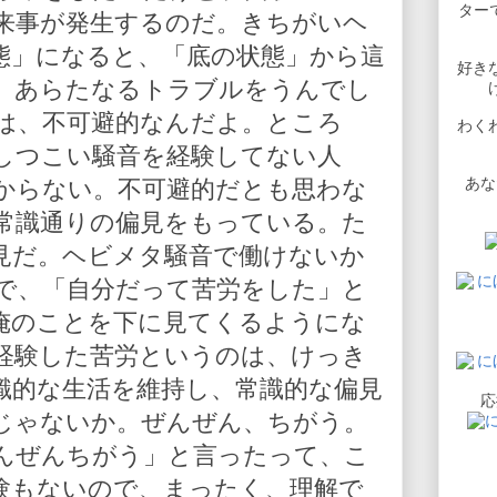
ターで
来事が発生するのだ。きちがいヘ
態」になると、「底の状態」から這
好き
、あらたなるトラブルをうんでし
は、不可避的なんだよ。ところ
わく
しつこい騒音を経験してない人
あな
からない。不可避的だとも思わな
常識通りの偏見をもっている。た
見だ。ヘビメタ騒音で働けないか
で、「自分だって苦労をした」と
俺のことを下に見てくるようにな
経験した苦労というのは、けっき
識的な生活を維持し、常識的な偏見
応
じゃないか。ぜんぜん、ちがう。
んぜんちがう」と言ったって、こ
験もないので、まったく、理解で