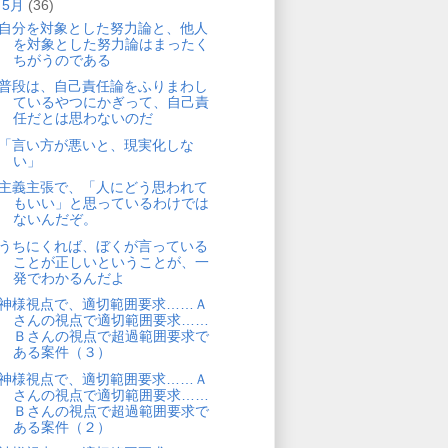
▼
5月
(36)
自分を対象とした努力論と、他人
を対象とした努力論はまったく
ちがうのである
普段は、自己責任論をふりまわし
ているやつにかぎって、自己責
任だとは思わないのだ
「言い方が悪いと、現実化しな
い」
主義主張で、「人にどう思われて
もいい」と思っているわけでは
ないんだぞ。
うちにくれば、ぼくが言っている
ことが正しいということが、一
発でわかるんだよ
神様視点で、適切範囲要求……Ａ
さんの視点で適切範囲要求……
Ｂさんの視点で超過範囲要求で
ある案件（３）
神様視点で、適切範囲要求……Ａ
さんの視点で適切範囲要求……
Ｂさんの視点で超過範囲要求で
ある案件（２）