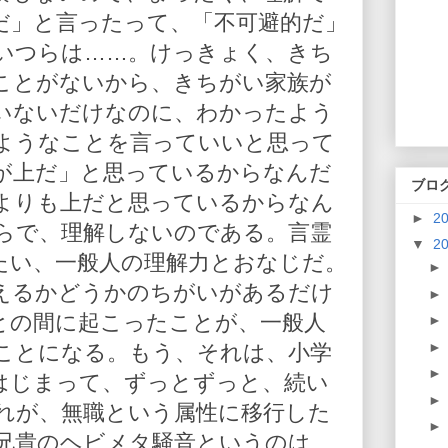
だ」と言ったって、「不可避的だ」
いつらは……。けっきょく、きち
ことがないから、きちがい家族が
いないだけなのに、わかったよう
ようなことを言っていいと思って
が上だ」と思っているからなんだ
ブロ
よりも上だと思っているからなん
►
2
らで、理解しないのである。言霊
▼
2
たい、一般人の理解力とおなじだ。
えるかどうかのちがいがあるだけ
との間に起こったことが、一般人
ことになる。もう、それは、小学
はじまって、ずっとずっと、続い
れが、無職という属性に移行した
兄貴のヘビメタ騒音というのは、