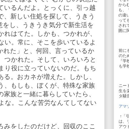
から
ているんだよ。とっくに、引っ越
も、
で、新しい住処を探して、うきう
の違
って
意をし、うきうき気分で新生活を
され
囲に
かれはてた。しかも、つかれが、
ない。常に、そこを歩いているよ
かれた」と、何回、言っているか
前に
のた
、つかれた。そして、いろいろと
『学
も学
まり役に立っていないのだ。もち
ある。おカネが増えた。しかし、
う、もしも、ぼくが、特殊な家族
ニー
生を
の家族と一緒に暮らしていたら、
タ騒
よな。こんな苦労なんてしてない
アマゾ
↑「
は、
ろみをしたのだけど、回収のここ
アウ