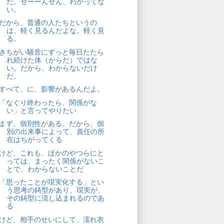
だ。ぜーーんぜん、わかってな
い。
だから、普通の人たちというの
は、軽く見るんだよな。軽く見
る。
きちがい騒音にずっと毎日たたら
れ続けた体（からだ）ではな
い。だから、わからないだけ
だ。
すべて、に、影響があるんだよ。
「なぐり終わったら、関係がな
い」と言ってやりたい
まず、個別性がある。だから、個
別の出来事によって、責任の所
在はちがってくる
けど、これも、ほかのやつらにと
っては、まったく関係がないこ
とで、わからないことだ
「思ったことが現実化する」とい
う思考の鋳型があり、現実が、
その鋳型に流し込まれるのであ
る
けど、相手のせいにして、濡れ衣