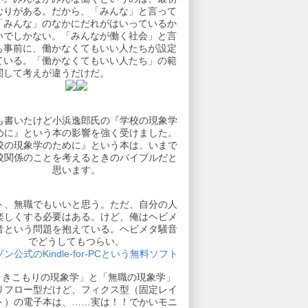
むりがある。だから、「みんな」と言って
「みんな」のなかにだれがはいっているか
いでしかない。「みんなが働く社会」と言
も事前に、働かなくてもいい人たちが設定
ている。「働かなくてもいい人たち」の範
関して考えが違うだけだ。
も書いたけど小浜逸郎氏の『学校の現象学
めに』という本の影響を強く受けました。
校の現象学のために』という本は、いまで
校関係のことを考えるときのバイブルだと
思います。
ト、無職でもいいと思う。ただ、自分の人
楽しくする必要はある。けど、俺はヘビメ
音という問題を抱えている。ヘビメタ騒音
でどうしてもつらい。
ン公式のKindle-for-PCという無料ソフト
引きこもりの現象学」と「無職の現象学」
リフロー型だけど、フィクス型（固定レイ
ト）の電子本は、……実は！！でかいモニ