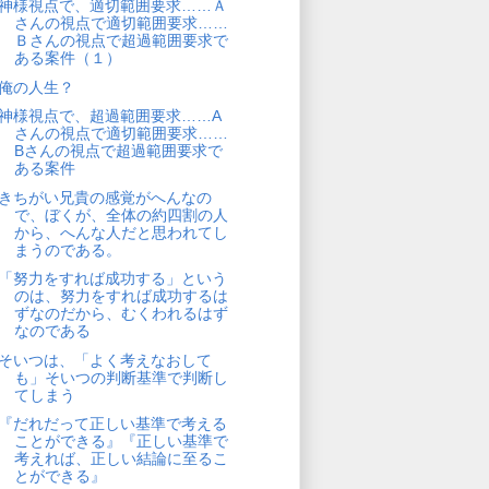
神様視点で、適切範囲要求……Ａ
さんの視点で適切範囲要求……
Ｂさんの視点で超過範囲要求で
ある案件（１）
俺の人生？
神様視点で、超過範囲要求……A
さんの視点で適切範囲要求……
Bさんの視点で超過範囲要求で
ある案件
きちがい兄貴の感覚がへんなの
で、ぼくが、全体の約四割の人
から、へんな人だと思われてし
まうのである。
「努力をすれば成功する」という
のは、努力をすれば成功するは
ずなのだから、むくわれるはず
なのである
そいつは、「よく考えなおして
も」そいつの判断基準で判断し
てしまう
『だれだって正しい基準で考える
ことができる』『正しい基準で
考えれば、正しい結論に至るこ
とができる』