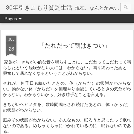
30年引きこもり貧乏生活
現在、なんとかweb系の仕事で食べています。このブログで扱う問題は「この世とはなにか」「人生とはなにか」「人間とはなにか」「強迫神経症の原因と解決法」「うつ病の原因と寄り添う方法」「家族の問題」などについてです。
Pages
JUL
「だれだって朝はきつい」
28
家族が、きちがい的な音を鳴らすことに、こだわってこだわって鳴
らしたという経験がない人には、わからない。鳴り終わったあと、
興奮して眠れなくなるということがわからない。
それが、何千日も続いたときの、体（からだ）の状態がわからな
い。動かない体（からだ）を無理やり雨後しているときの気分がわ
からない。わからないから、好き勝手なことを言える。
きちがいヘビメタを、数時間鳴らされ続けたあとの、体（からだ）
の状態がわからない。
脳みその状態がわからない。あんなもの、眠ろうと思ったって眠れ
ないのである。めちゃくちゃにつかれているのに、眠れないのであ
る。