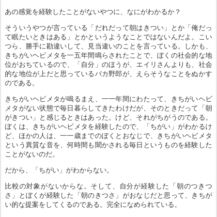
あの感覚を経験したことがないやつに、なにがわかるか？
そういうやつが言っている「だれだって朝はきつい」とか「俺だっ
て眠たいときはある」とかというようなことではないんだよ。こい
つら、勝手に勘違いして、見当違いのことを言っている。しかも、
きちがいヘビメタを一五年間鳴らされたことで、ぼくの社会的な地
位がおちているので、「自分」のほうが、エイリさんよりも、社会
的な地位が上だと思っているバカ野郎が、えらそうなことをぬかす
のである。
きちがいヘビメタが鳴るまえ、一一年間にわたって、きちがいヘビ
メタがない状態で毎日暮らしてきたわけだが、そのときだって「朝
がきつい」と感じるときはあった。けど、それがちがうのである。
ぼくは、きちがいヘビメタを経験したので、「ちがい」がわかるけ
ど、ほかの人は、一一歳までのぼくとおなじで、きちがいヘビメタ
という異質な音を、何時間も聞かされる毎日というものを経験した
ことがないのだ。
だから、「ちがい」がわからない。
比較の対象がないからな。そして、自分が経験した「朝のつきつ
さ」とぼくが経験した「朝のきつさ」がおなじだと思って、きちが
い的な提案をしてくるのである。完全になめられている。