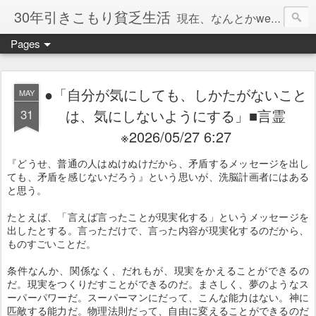
30年引きこもり貧乏生活
現在、なんとかweb系の仕事で食べています。このブログで扱う問題は「この世とはなにか」「人生とはなにか」「人間とはなにか」「強迫神経症の原因と解決法」「うつ病の原因と寄り添う方法」「家族の問題」などについてです。
Pages
●「自分が気にしても、しかたがないこと
MAY
31
は、気にしないようにする」■言霊
※2026/05/27 6:27
『どうせ、普通の人はぬけぬけだから、矛盾するメッセージを出し
ても、矛盾を感じないだろう』という思いが、洗脳計画者にはある
と思う。
たとえば、「言えば言ったことが現実化する」というメッセージを
出したとする。言っただけで、言った内容が現実化するのだから、
ものすごいことだ。
条件なんか、関係なく、だれもが、現実をかえることができるの
だ。現実をつくりだすことができるのだ。まさしく、夢のようなス
ーパーパワーだ。スーパーマンにだって、こんな能力はない。神に
匹敵する能力だ。物理法則だって、自由に変えることができるのだ