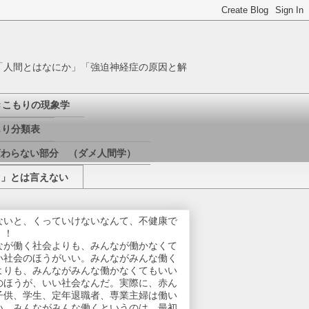
「人間とはなにか」「強迫神経症の原因と解
きこもりの現象学
り分類表
変わらない部分 （ダメ人間学）
き」とは言えない
ないと、くっていけないなんて、不健康で
！！
なが働く社会よりも、みんなが働かなくて
い社会のほうがいい。みんながみんな働く
よりも、みんながみんな働かなくてもいい
のほうが、いい社会なんだ。実際に、赤ん
子供、学生、定年退職者、専業主婦は働い
い。みんながみんな働くというのは、最初