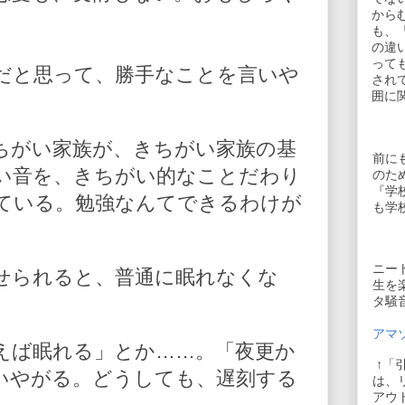
から
も、
の違
って
だと思って、勝手なことを言いや
され
囲に
ちがい家族が、きちがい家族の基
前に
い音を、きちがい的なことだわり
のた
『学
ている。勉強なんてできるわけが
も学
ニー
せられると、普通に眠れなくな
生を
タ騒
アマゾ
えば眠れる」とか……。「夜更か
↑「
いやがる。どうしても、遅刻する
は、
アウ