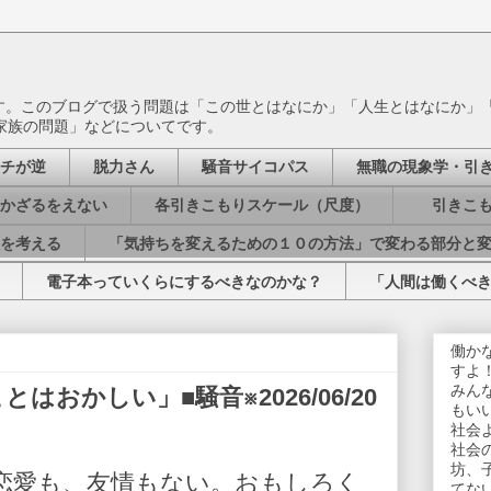
ます。このブログで扱う問題は「この世とはなにか」「人生とはなにか」
家族の問題」などについてです。
チが逆
脱力さん
騒音サイコパス
無職の現象学・引
かざるをえない
各引きこもりスケール（尺度）
引きこも
を考える
「気持ちを変えるための１０の方法」で変わる部分と
電子本っていくらにするべきなのかな？
「人間は働くべ
働か
すよ
みん
おかしい」■騒音※2026/06/20
もい
社会
社会
坊、
恋愛も、友情もない。おもしろく
てな