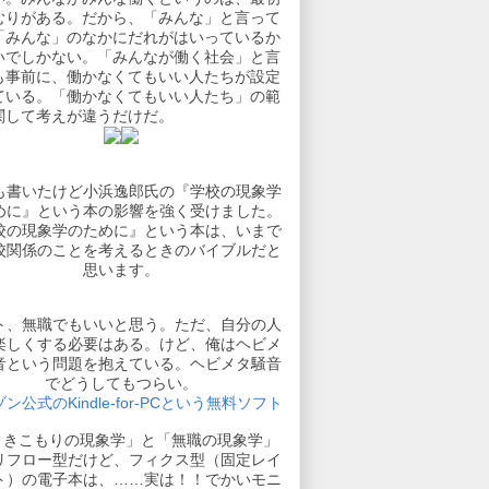
むりがある。だから、「みんな」と言って
「みんな」のなかにだれがはいっているか
いでしかない。「みんなが働く社会」と言
も事前に、働かなくてもいい人たちが設定
ている。「働かなくてもいい人たち」の範
関して考えが違うだけだ。
も書いたけど小浜逸郎氏の『学校の現象学
めに』という本の影響を強く受けました。
校の現象学のために』という本は、いまで
校関係のことを考えるときのバイブルだと
思います。
ト、無職でもいいと思う。ただ、自分の人
楽しくする必要はある。けど、俺はヘビメ
音という問題を抱えている。ヘビメタ騒音
でどうしてもつらい。
ン公式のKindle-for-PCという無料ソフト
引きこもりの現象学」と「無職の現象学」
リフロー型だけど、フィクス型（固定レイ
ト）の電子本は、……実は！！でかいモニ