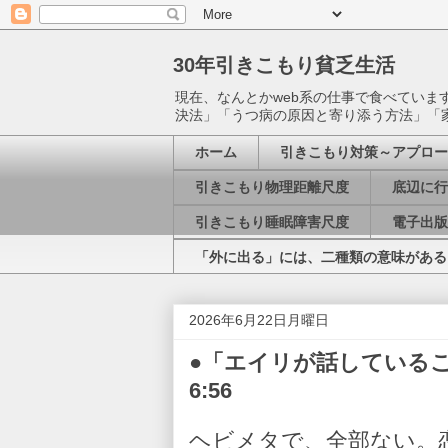
30年引きこもり貧乏生活
現在、なんとかweb系の仕事で食べてい
決法」「うつ病の原因と寄り添う方法」「
ホーム
引きこもり対策～アプロー
引きこもり物理距離尺度
底辺に行
引きこもり睡眠障害尺度
電子出版
「外に出る」には、二種類の意味がある
2026年6月22日月曜日
●「エイリが話していることは
6:56
ヘビメタで、全部ない。