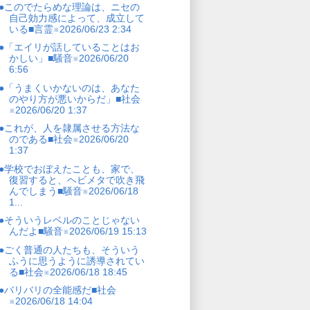
●このでたらめな理論は、ニセの
自己効力感によって、成立して
いる■言霊※2026/06/23 2:34
●「エイリが話していることはお
かしい」■騒音※2026/06/20
6:56
●「うまくいかないのは、あなた
のやり方が悪いからだ」■社会
※2026/06/20 1:37
●これが、人を隷属させる方法な
のである■社会※2026/06/20
1:37
●学校でおぼえたことも、家で、
復習すると、ヘビメタで吹き飛
んでしまう■騒音※2026/06/18
1...
●そういうレベルのことじゃない
んだよ■騒音※2026/06/19 15:13
●ごく普通の人たちも、そういう
ふうに思うように誘導されてい
る■社会※2026/06/18 18:45
●バリバリの全能感だ■社会
※2026/06/18 14:04