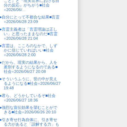
こと』と『現実世界における自
分の反応』がちがう■社会
※2026/06/...
●自分にとって不都合な結果■言霊
※2026/06/28 23:09
●言霊主義者は「言霊理論は正し
い」と思ったままなのだ■言霊
※2026/06/28 21:04
●言霊は、こころのなかで、しず
かに信じていればいい■社会
※2026/06/28 2:00
●だから、現実の結果から、人を
差別するようになるのである■
社会※2026/06/27 20:08
●そういうふうに、世の中が見え
るようになる■社会※2026/06/27
19:48
●君ら、どうかしているぞ■社会
※2026/06/27 18:36
●強烈な宣伝効果を望むことがで
きる■社会※2026/06/26 20:10
●引き寄せ行為自体に、引き寄せ
る力があると「誤解する力」も