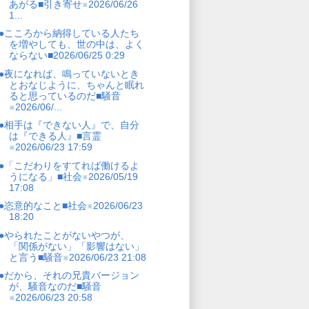
あがる■引き寄せ※2026/06/26
1...
●こころから納得している人たち
を増やしても、世の中は、よく
ならない■2026/06/25 0:29
●夜になれば、鳴っていないとき
とおなじように、ちゃんと眠れ
ると思っているのだ■騒音
※2026/06/...
●相手は『できない人』で、自分
は『できる人』■言霊
※2026/06/23 17:59
●「こだわりをすてれば働けるよ
うになる」■社会※2026/05/19
17:08
●恣意的なこと■社会※2026/06/23
18:20
●やられたことがないやつが、
「関係がない」「影響はない」
と言う■騒音※2026/06/23 21:08
●だから、それの兄貴バージョン
が、騒音なのだ■騒音
※2026/06/23 20:58