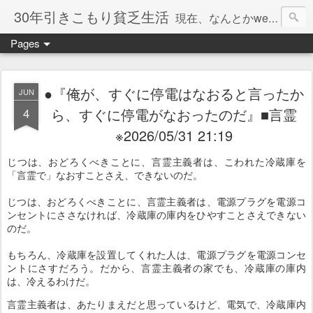
30年引きこもり貧乏生活
現在、なんとかweb系の仕事で食べています。このブログで扱う問題は「この世とはなにか」「人生とはなにか」「人間とはなにか」「強迫神経症の原因と解決法」「うつ病の原因と寄り添う方法」「家族の問題」などについてです。
Pages
●『俺が、すぐに停電はなおると言ったか
JUN
4
ら、すぐに停電がなおったのだ』■言霊
※2026/05/31 21:19
じつは、おどろくべきことに、言霊主義者は、こわれた冷蔵庫を
「言霊で」なおすことさえ、できないのだ。
じつは、おどろくべきことに、言霊主義者は、電源プラグを電源コ
ンセントにささなければ、冷蔵庫の庫内をひやすことさえできない
のだ。
もちろん、冷蔵庫を設置してくれた人は、電源プラグを電源コンセ
ントにさすだろう。だから、言霊主義者の家でも、冷蔵庫の庫内
は、冷えるわけだ。
言霊主義者は、あたりまえだと思っているけど、電気で、冷蔵庫内