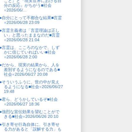
こと』と『現実世界における自
分の反応』がちがう■社会
※2026/06/...
●自分にとって不都合な結果■言霊
※2026/06/28 23:09
●言霊主義者は「言霊理論は正し
い」と思ったままなのだ■言霊
※2026/06/28 21:04
●言霊は、こころのなかで、しず
かに信じていればいい■社会
※2026/06/28 2:00
●だから、現実の結果から、人を
差別するようになるのである■
社会※2026/06/27 20:08
●そういうふうに、世の中が見え
るようになる■社会※2026/06/27
19:48
●君ら、どうかしているぞ■社会
※2026/06/27 18:36
●強烈な宣伝効果を望むことがで
きる■社会※2026/06/26 20:10
●引き寄せ行為自体に、引き寄せ
る力があると「誤解する力」も