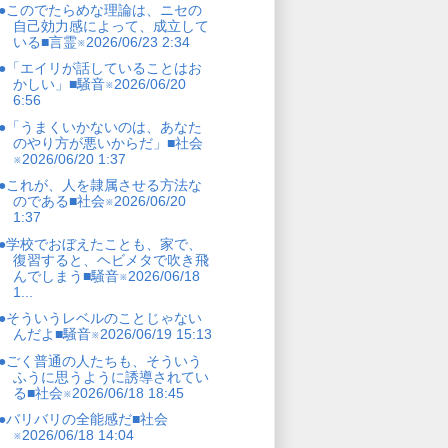
●このでたらめな理論は、ニセの
自己効力感によって、成立して
いる■言霊※2026/06/23 2:34
●「エイリが話していることはお
かしい」■騒音※2026/06/20
6:56
●「うまくいかないのは、あなた
のやり方が悪いからだ」■社会
※2026/06/20 1:37
●これが、人を隷属させる方法な
のである■社会※2026/06/20
1:37
●学校でおぼえたことも、家で、
復習すると、ヘビメタで吹き飛
んでしまう■騒音※2026/06/18
1...
●そういうレベルのことじゃない
んだよ■騒音※2026/06/19 15:13
●ごく普通の人たちも、そういう
ふうに思うように誘導されてい
る■社会※2026/06/18 18:45
●バリバリの全能感だ■社会
※2026/06/18 14:04