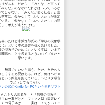
むりがある。だから、「みんな」と言って
「みんな」のなかにだれがはいっているか
いでしかない。「みんなが働く社会」と言
も事前に、働かなくてもいい人たちが設定
ている。「働かなくてもいい人たち」の範
関して考えが違うだけだ。
も書いたけど小浜逸郎氏の『学校の現象学
めに』という本の影響を強く受けました。
校の現象学のために』という本は、いまで
校関係のことを考えるときのバイブルだと
思います。
ト、無職でもいいと思う。ただ、自分の人
楽しくする必要はある。けど、俺はヘビメ
音という問題を抱えている。ヘビメタ騒音
でどうしてもつらい。
ン公式のKindle-for-PCという無料ソフト
引きこもりの現象学」と「無職の現象学」
リフロー型だけど、フィクス型（固定レイ
ト）の電子本は、……実は！！でかいモニ