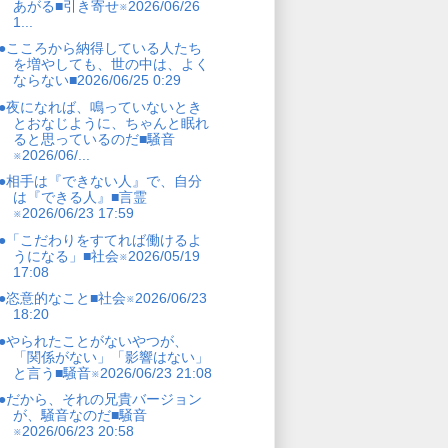
あがる■引き寄せ※2026/06/26
1...
●こころから納得している人たち
を増やしても、世の中は、よく
ならない■2026/06/25 0:29
●夜になれば、鳴っていないとき
とおなじように、ちゃんと眠れ
ると思っているのだ■騒音
※2026/06/...
●相手は『できない人』で、自分
は『できる人』■言霊
※2026/06/23 17:59
●「こだわりをすてれば働けるよ
うになる」■社会※2026/05/19
17:08
●恣意的なこと■社会※2026/06/23
18:20
●やられたことがないやつが、
「関係がない」「影響はない」
と言う■騒音※2026/06/23 21:08
●だから、それの兄貴バージョン
が、騒音なのだ■騒音
※2026/06/23 20:58