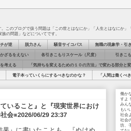
ます。このブログで扱う問題は「この世とはなにか」「人生とはなにか」
家族の問題」などについてです。
チが逆
脱力さん
騒音サイコパス
無職の現象学・引
かざるをえない
各引きこもりスケール（尺度）
引きこも
を考える
「気持ちを変えるための１０の方法」で変わる部分と
電子本っていくらにするべきなのかな？
「人間は働くべ
働か
すよ
みん
っていること』と『現実世界におけ
もい
026/06/29 23:37
社会
社会
坊、
結果』に書いたことも、『ぬけぬ
てな