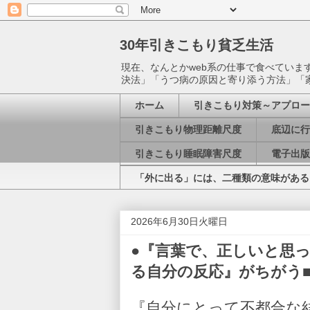
30年引きこもり貧乏生活
現在、なんとかweb系の仕事で食べてい
決法」「うつ病の原因と寄り添う方法」「
ホーム
引きこもり対策～アプロー
引きこもり物理距離尺度
底辺に行
引きこもり睡眠障害尺度
電子出版
「外に出る」には、二種類の意味がある
2026年6月30日火曜日
●『言葉で、正しいと思
る自分の反応』がちがう■社会※2
『自分にとって不都合な