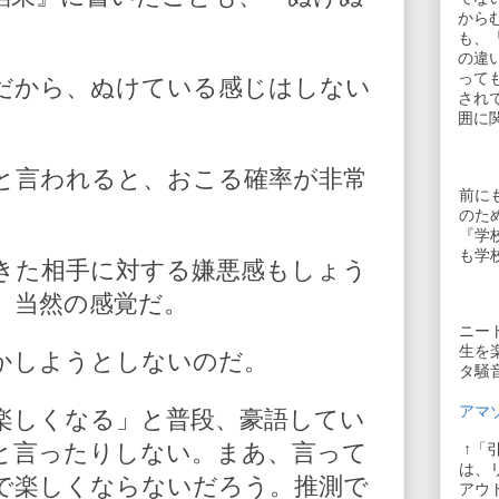
から
も、
の違
って
だから、ぬけている感じはしない
され
囲に
と言われると、おこる確率が非常
前に
のた
『学
も学
きた相手に対する嫌悪感もしょう
、当然の感覚だ。
ニー
生を
かしようとしないのだ。
タ騒
アマゾ
楽しくなる」と普段、豪語してい
と言ったりしない。まあ、言って
↑「
は、
で楽しくならないだろう。推測で
アウ