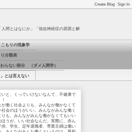
「人間とはなにか」「強迫神経症の原因と解
きこもりの現象学
り分類表
変わらない部分 （ダメ人間学）
き」とは言えない
ないと、くっていけないなんて、不健康で
！！
なが働く社会よりも、みんなが働かなくて
い社会のほうがいい。みんながみんな働く
よりも、みんながみんな働かなくてもいい
のほうが、いい社会なんだ。実際に、赤ん
子供、学生、定年退職者、専業主婦は働い
い。みんながみんな働くというのは、最初