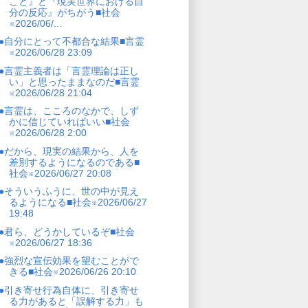
こと』と『現実世界における自
分の反応』がちがう■社会
※2026/06/...
●自分にとって不都合な結果■言霊
※2026/06/28 23:09
●言霊主義者は「言霊理論は正し
い」と思ったままなのだ■言霊
※2026/06/28 21:04
●言霊は、こころのなかで、しず
かに信じていればいい■社会
※2026/06/28 2:00
●だから、現実の結果から、人を
差別するようになるのである■
社会※2026/06/27 20:08
●そういうふうに、世の中が見え
るようになる■社会※2026/06/27
19:48
●君ら、どうかしているぞ■社会
※2026/06/27 18:36
●強烈な宣伝効果を望むことがで
きる■社会※2026/06/26 20:10
●引き寄せ行為自体に、引き寄せ
る力があると「誤解する力」も