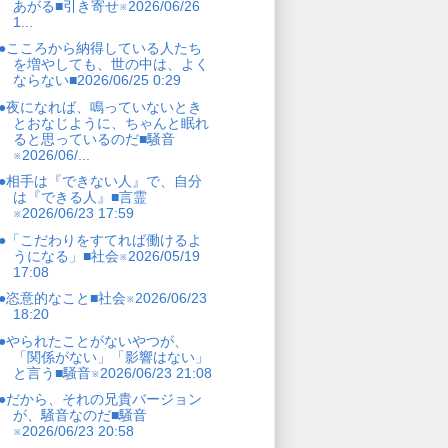
あがる■引き寄せ※2026/06/26
1...
●こころから納得している人たち
を増やしても、世の中は、よく
ならない■2026/06/25 0:29
●夜になれば、鳴っていないとき
とおなじように、ちゃんと眠れ
ると思っているのだ■騒音
※2026/06/...
●相手は『できない人』で、自分
は『できる人』■言霊
※2026/06/23 17:59
●「こだわりをすてれば働けるよ
うになる」■社会※2026/05/19
17:08
●恣意的なこと■社会※2026/06/23
18:20
●やられたことがないやつが、
「関係がない」「影響はない」
と言う■騒音※2026/06/23 21:08
●だから、それの兄貴バージョン
が、騒音なのだ■騒音
※2026/06/23 20:58