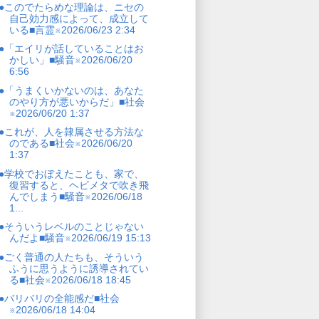
●このでたらめな理論は、ニセの
自己効力感によって、成立して
いる■言霊※2026/06/23 2:34
●「エイリが話していることはお
かしい」■騒音※2026/06/20
6:56
●「うまくいかないのは、あなた
のやり方が悪いからだ」■社会
※2026/06/20 1:37
●これが、人を隷属させる方法な
のである■社会※2026/06/20
1:37
●学校でおぼえたことも、家で、
復習すると、ヘビメタで吹き飛
んでしまう■騒音※2026/06/18
1...
●そういうレベルのことじゃない
んだよ■騒音※2026/06/19 15:13
●ごく普通の人たちも、そういう
ふうに思うように誘導されてい
る■社会※2026/06/18 18:45
●バリバリの全能感だ■社会
※2026/06/18 14:04