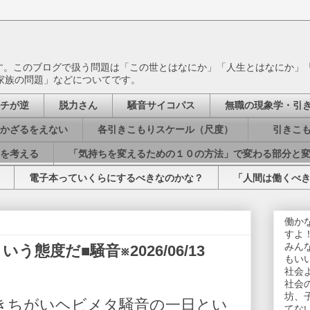
ます。このブログで扱う問題は「この世とはなにか」「人生とはなにか」
家族の問題」などについてです。
チが逆
脱力さん
騒音サイコパス
無職の現象学・引
かざるをえない
各引きこもりスケール（尺度）
引きこも
を考える
「気持ちを変えるための１０の方法」で変わる部分と
電子本っていくらにするべきなのかな？
「人間は働くべ
働か
すよ
みん
態度だ■騒音※2026/06/13
もい
社会
社会
坊、
きちがいヘビメタ騒音の一日とい
てな