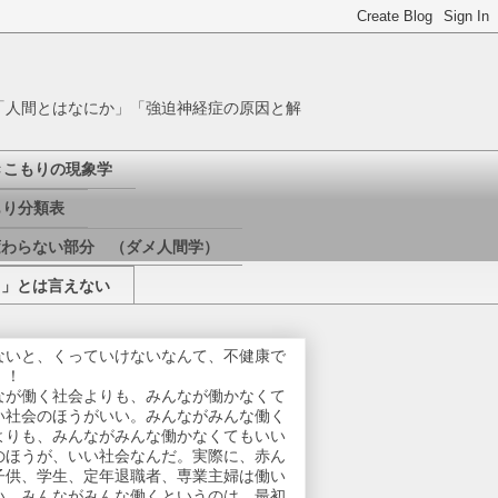
「人間とはなにか」「強迫神経症の原因と解
きこもりの現象学
り分類表
変わらない部分 （ダメ人間学）
き」とは言えない
ないと、くっていけないなんて、不健康で
！！
なが働く社会よりも、みんなが働かなくて
い社会のほうがいい。みんながみんな働く
よりも、みんながみんな働かなくてもいい
のほうが、いい社会なんだ。実際に、赤ん
子供、学生、定年退職者、専業主婦は働い
い。みんながみんな働くというのは、最初