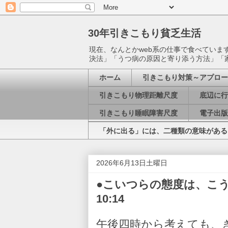
30年引きこもり貧乏生活
現在、なんとかweb系の仕事で食べてい
決法」「うつ病の原因と寄り添う方法」「
ホーム
引きこもり対策～アプロー
引きこもり物理距離尺度
底辺に行
引きこもり睡眠障害尺度
電子出版
「外に出る」には、二種類の意味がある
2026年6月13日土曜日
●こいつらの態度は、こういう
10:14
午後四時から考えても、