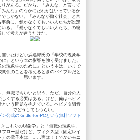
むりがある。だから、「みんな」と言って
「みんな」のなかにだれがはいっているか
いでしかない。「みんなが働く社会」と言
も事前に、働かなくてもいい人たちが設定
ている。「働かなくてもいい人たち」の範
関して考えが違うだけだ。
も書いたけど小浜逸郎氏の『学校の現象学
めに』という本の影響を強く受けました。
校の現象学のために』という本は、いまで
校関係のことを考えるときのバイブルだと
思います。
ト、無職でもいいと思う。ただ、自分の人
楽しくする必要はある。けど、俺はヘビメ
音という問題を抱えている。ヘビメタ騒音
でどうしてもつらい。
ン公式のKindle-for-PCという無料ソフト
引きこもりの現象学」と「無職の現象学」
リフロー型だけど、フィクス型（固定レイ
ト）の電子本は、……実は！！でかいモニ