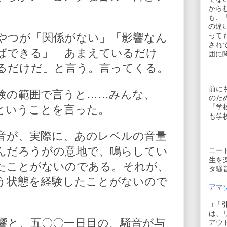
から
。
も、
の違
やつが「関係がない」「影響なん
って
され
ばできる」「あまえているだけ
囲に
るだけだ」と言う。言ってくる。
前に
験の範囲で言うと……みんな、
のた
『学
ということを言った。
も学
音が、実際に、あのレベルの音量
んだろうがの意地で、鳴らしてい
ニー
生を
たことがないのである。それが、
タ騒
う状態を経験したことがないので
アマゾ
↑「
は、
響と、五〇〇一日目の、騒音が与
アウ